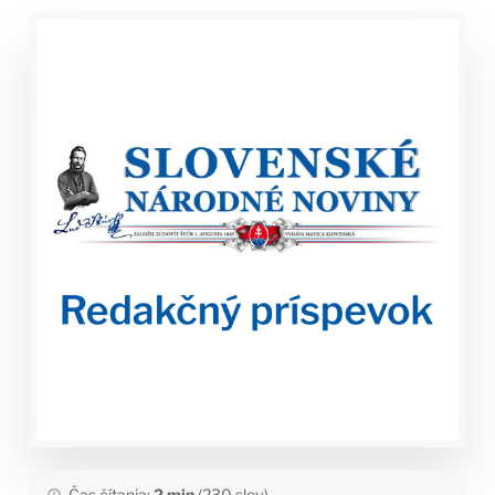
Čas čítania:
2 min
(230 slov)