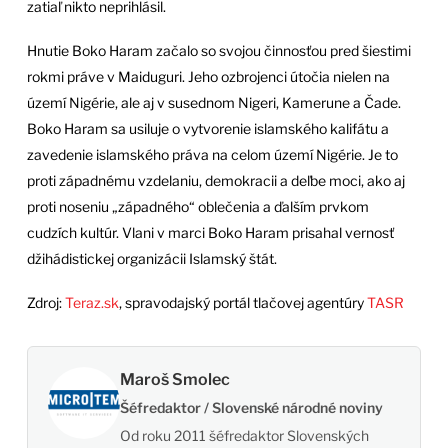
zatiaľ nikto neprihlásil.
Hnutie Boko Haram začalo so svojou činnosťou pred šiestimi
rokmi práve v Maiduguri. Jeho ozbrojenci útočia nielen na
území Nigérie, ale aj v susednom Nigeri, Kamerune a Čade.
Boko Haram sa usiluje o vytvorenie islamského kalifátu a
zavedenie islamského práva na celom území Nigérie. Je to
proti západnému vzdelaniu, demokracii a deľbe moci, ako aj
proti noseniu „západného“ oblečenia a ďalším prvkom
cudzích kultúr. Vlani v marci Boko Haram prisahal vernosť
džihádistickej organizácii Islamský štát.
Zdroj:
Teraz.sk
, spravodajský portál tlačovej agentúry
TASR
Maroš Smolec
Šéfredaktor / Slovenské národné noviny
Od roku 2011 šéfredaktor Slovenských