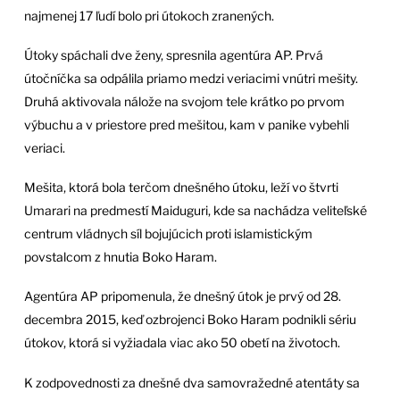
najmenej 17 ľudí bolo pri útokoch zranených.
Útoky spáchali dve ženy, spresnila agentúra AP. Prvá
útočníčka sa odpálila priamo medzi veriacimi vnútri mešity.
Druhá aktivovala nálože na svojom tele krátko po prvom
výbuchu a v priestore pred mešitou, kam v panike vybehli
veriaci.
Mešita, ktorá bola terčom dnešného útoku, leží vo štvrti
Umarari na predmestí Maiduguri, kde sa nachádza veliteľské
centrum vládnych síl bojujúcich proti islamistickým
povstalcom z hnutia Boko Haram.
Agentúra AP pripomenula, že dnešný útok je prvý od 28.
decembra 2015, keď ozbrojenci Boko Haram podnikli sériu
útokov, ktorá si vyžiadala viac ako 50 obetí na životoch.
K zodpovednosti za dnešné dva samovražedné atentáty sa