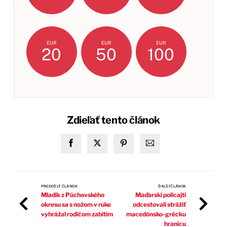
EUR
EUR
EUR
20
50
100
Zdieľať tento článok
PREDOŠLÝ ČLÁNOK
ĎALŠÍ ČLÁNOK
Mladík z Púchovského
Maďarskí policajti
okresu sa s nožom v ruke
odcestovali strážiť
vyhrážal rodičom zabitím
macedónsko-grécku
hranicu