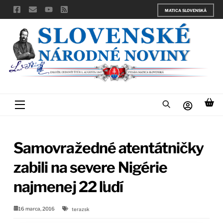
Skip
MATICA SLOVENSKÁ
to
content
Menu
Samovražedné atentátničky
zabili na severe Nigérie
najmenej 22 ľudí
16 marca, 2016
terazsk