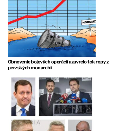
Obnovenie bojových operácií uzavrelo tok ropy z
perzských monarchií