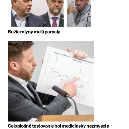
Božie mlyny melú pomaly
Celoplošné testovanie bol medicínsky nezmysel a