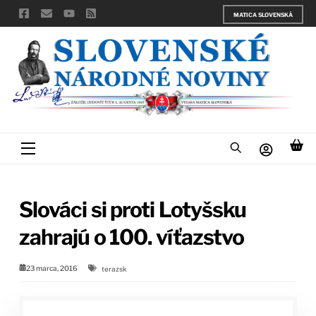
Skip
MATICA SLOVENSKÁ
to
content
Menu
Slováci si proti Lotyšsku
zahrajú o 100. víťazstvo
23 marca, 2016
terazsk