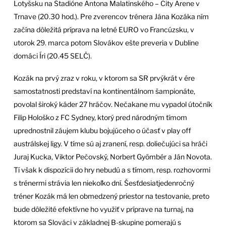
Lotyšsku na Štadióne Antona Malatinského – City Arene v
Trnave (20.30 hod.). Pre zverencov trénera Jána Kozáka ním
začína dôležitá príprava na letné EURO vo Francúzsku, v
utorok 29. marca potom Slovákov ešte preveria v Dubline
domáci Íri (20.45 SELČ).
Kozák na prvý zraz v roku, v ktorom sa SR prvýkrát v ére
samostatnosti predstaví na kontinentálnom šampionáte,
povolal široký káder 27 hráčov. Nečakane mu vypadol útočník
Filip Hološko z FC Sydney, ktorý pred národným tímom
uprednostnil záujem klubu bojujúceho o účasť v play off
austrálskej ligy. V tíme sú aj zranení, resp. doliečujúci sa hráči
Juraj Kucka, Viktor Pečovský, Norbert Gyömbér a Ján Novota.
Tí však k dispozícii do hry nebudú a s tímom, resp. rozhovormi
s trénermi strávia len niekoľko dní. Šesťdesiatjedenročný
tréner Kozák má len obmedzený priestor na testovanie, preto
bude dôležité efektívne ho využiť v príprave na turnaj, na
ktorom sa Slováci v základnej B-skupine pomerajú s