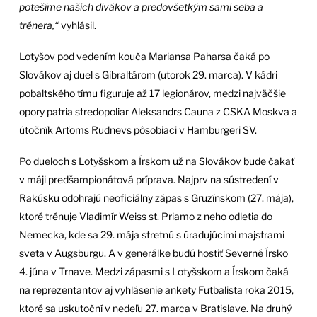
potešíme našich divákov a predovšetkým sami seba a
trénera,“
vyhlásil.
Lotyšov pod vedením kouča Mariansa Paharsa čaká po
Slovákov aj duel s Gibraltárom (utorok 29. marca). V kádri
pobaltského tímu figuruje až 17 legionárov, medzi najväčšie
opory patria stredopoliar Aleksandrs Cauna z CSKA Moskva a
útočník Arťoms Rudnevs pôsobiaci v Hamburgeri SV.
Po dueloch s Lotyšskom a Írskom už na Slovákov bude čakať
v máji predšampionátová príprava. Najprv na sústredení v
Rakúsku odohrajú neoficiálny zápas s Gruzínskom (27. mája),
ktoré trénuje Vladimír Weiss st. Priamo z neho odletia do
Nemecka, kde sa 29. mája stretnú s úradujúcimi majstrami
sveta v Augsburgu. A v generálke budú hostiť Severné Írsko
4. júna v Trnave. Medzi zápasmi s Lotyšskom a Írskom čaká
na reprezentantov aj vyhlásenie ankety Futbalista roka 2015,
ktoré sa uskutoční v nedeľu 27. marca v Bratislave. Na druhý