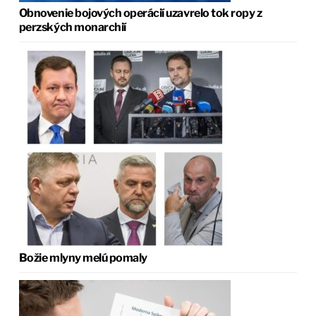
Obnovenie bojových operácií uzavrelo tok ropy z
perzských monarchií
Božie mlyny melú pomaly