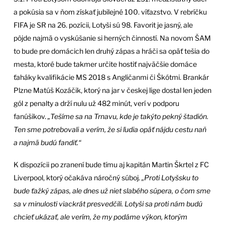
a pokúsia sa v ňom získať jubilejné 100. víťazstvo. V rebríčku
FIFA je SR na 26. pozícii, Lotyši sú 98. Favorit je jasný, ale
pôjde najmä o vyskúšanie si herných činností. Na novom ŠAM
to bude pre domácich len druhý zápas a hráči sa opäť tešia do
mesta, ktoré bude takmer určite hostiť najväčšie domáce
ťaháky kvalifikácie MS 2018 s Angličanmi či Škótmi. Brankár
Plzne Matúš Kozáčik, ktorý na jar v českej lige dostal len jeden
gól z penalty a drží nulu už 482 minút, verí v podporu
fanúšikov.
„Tešíme sa na Trnavu, kde je takýto pekný štadión.
Ten sme potrebovali a verím, že si ľudia opäť nájdu cestu naň
a najmä budú fandiť.“
K dispozícii po zranení bude tímu aj kapitán Martin Škrtel z FC
Liverpool, ktorý očakáva náročný súboj.
„Proti Lotyšsku to
bude ťažký zápas, ale dnes už niet slabého súpera, o čom sme
sa v minulosti viackrát presvedčili. Lotyši sa proti nám budú
chcieť ukázať, ale verím, že my podáme výkon, ktorým