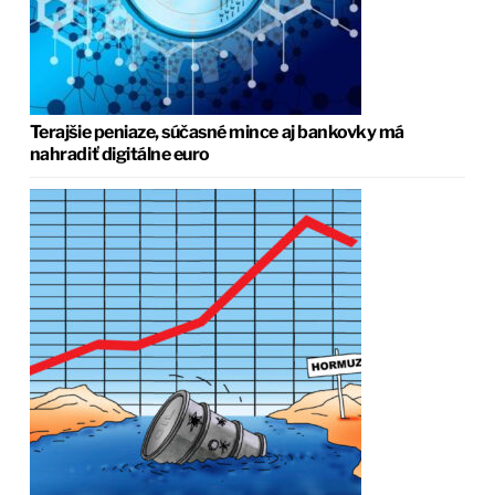
Terajšie peniaze, súčasné mince aj bankovky má
nahradiť digitálne euro