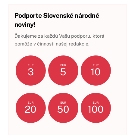
Podporte Slovenské národné
noviny!
Ďakujeme za každú Vašu podporu, ktorá
pomôže v činnosti našej redakcie.
EUR
EUR
EUR
3
5
10
EUR
EUR
EUR
20
50
100