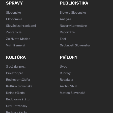
SPRÁVY
PUBLICISTIKA
Slovensko
Slovo o Slovensku
Ekonomika
Analýza
Slováci za hranicami
Názory/komentáre
Zahraničie
Reportáže
Zo života Matice
Esej
Všimli sme si
Osobnosti Slovenska
KULTÚRA
PRÍLOHY
3 otázky pre…
Úvod
Priestor pre…
Rubriky
Rozhovor týždňa
Redakcia
Kultúra Slovenska
Archív SNN
Kniha týždňa
Matica Slovenská
Budovanie štátu
Orol Tatranský
Rodina a škola