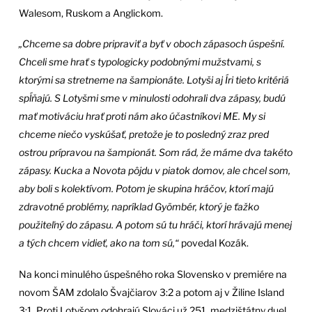
Walesom, Ruskom a Anglickom.
„Chceme sa dobre pripraviť a byť v oboch zápasoch úspešní.
Chceli sme hrať s typologicky podobnými mužstvami, s
ktorými sa stretneme na šampionáte. Lotyši aj Íri tieto kritériá
spĺňajú. S Lotyšmi sme v minulosti odohrali dva zápasy, budú
mať motiváciu hrať proti nám ako účastníkovi ME. My si
chceme niečo vyskúšať, pretože je to posledný zraz pred
ostrou prípravou na šampionát. Som rád, že máme dva takéto
zápasy. Kucka a Novota pôjdu v piatok domov, ale chcel som,
aby boli s kolektívom. Potom je skupina hráčov, ktorí majú
zdravotné problémy, napríklad Gyömbér, ktorý je ťažko
použiteľný do zápasu. A potom sú tu hráči, ktorí hrávajú menej
a tých chcem vidieť, ako na tom sú,“
povedal Kozák.
Na konci minulého úspešného roka Slovensko v premiére na
novom ŠAM zdolalo Švajčiarov 3:2 a potom aj v Žiline Island
3:1. Proti Lotyšom odohrajú Slováci už 251. medzištátny duel