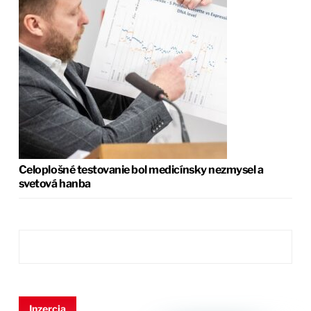
Celoplošné testovanie bol medicínsky nezmysel a
svetová hanba
Inzercia