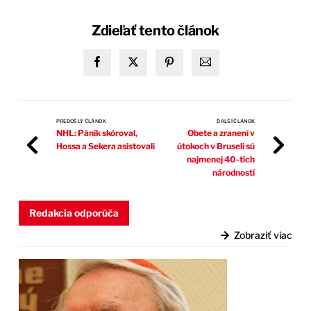
Zdieľať tento článok
PREDOŠLÝ ČLÁNOK
ĎALŠÍ ČLÁNOK
NHL: Pánik skóroval,
Obete a zranení v
Hossa a Sekera asistovali
útokoch v Bruseli sú
najmenej 40-tich
národností
Redakcia odporúča
Zobraziť viac