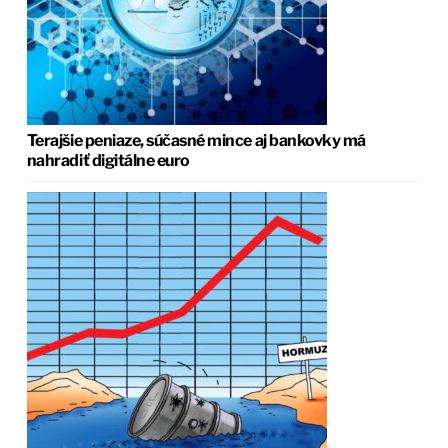
Terajšie peniaze, súčasné mince aj bankovky má
nahradiť digitálne euro