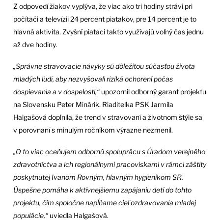
Z odpovedí žiakov vyplýva, že viac ako tri hodiny strávi pri
počítači a televízii 24 percent piatakov, pre 14 percent je to
hlavná aktivita. Zvyšní piataci takto využívajú voľný čas jednu
až dve hodiny.
„Správne stravovacie návyky sú dôležitou súčasťou života
mladých ľudí, aby nezvyšovali riziká ochorení počas
dospievania a v dospelosti,“
upozornil odborný garant projektu
na Slovensku Peter Minárik. Riaditeľka PSK Jarmila
Halgašová doplnila, že trend v stravovaní a životnom štýle sa
v porovnaní s minulým ročníkom výrazne nezmenil.
„O to viac oceňujem odbornú spoluprácu s Úradom verejného
zdravotníctva a ich regionálnymi pracoviskami v rámci záštity
poskytnutej Ivanom Rovným, hlavným hygienikom SR.
Úspešne pomáha k aktívnejšiemu zapájaniu detí do tohto
projektu, čím spoločne napĺňame cieľ ozdravovania mladej
populácie,“
uviedla Halgašová.