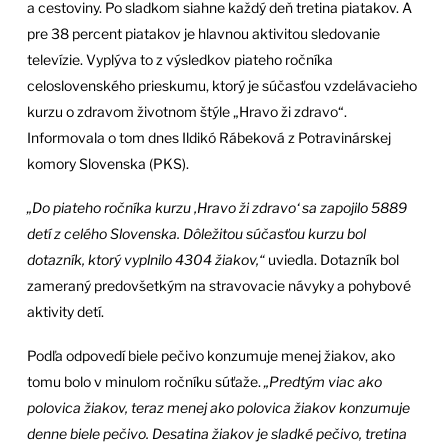
a cestoviny. Po sladkom siahne každý deň tretina piatakov. A
pre 38 percent piatakov je hlavnou aktivitou sledovanie
televízie. Vyplýva to z výsledkov piateho ročníka
celoslovenského prieskumu, ktorý je súčasťou vzdelávacieho
kurzu o zdravom životnom štýle „Hravo ži zdravo“.
Informovala o tom dnes Ildikó Rábeková z Potravinárskej
komory Slovenska (PKS).
„Do piateho ročníka kurzu ‚Hravo ži zdravo‘ sa zapojilo 5889
detí z celého Slovenska. Dôležitou súčasťou kurzu bol
dotazník, ktorý vyplnilo 4304 žiakov,“
uviedla. Dotazník bol
zameraný predovšetkým na stravovacie návyky a pohybové
aktivity detí.
Podľa odpovedí biele pečivo konzumuje menej žiakov, ako
tomu bolo v minulom ročníku súťaže.
„Predtým viac ako
polovica žiakov, teraz menej ako polovica žiakov konzumuje
denne biele pečivo. Desatina žiakov je sladké pečivo, tretina