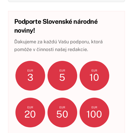
Podporte Slovenské národné
noviny!
Ďakujeme za každú Vašu podporu, ktorá
pomôže v činnosti našej redakcie.
EUR
EUR
EUR
3
5
10
EUR
EUR
EUR
20
50
100