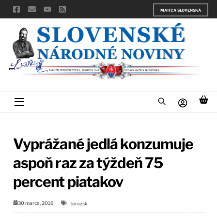
Skip
MATICA SLOVENSKÁ
to
content
Menu
Vyprážané jedlá konzumuje
aspoň raz za týždeň 75
percent piatakov
30 marca, 2016
terazsk