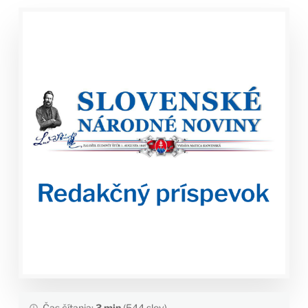
Čas čítania:
3 min
(544 slov)