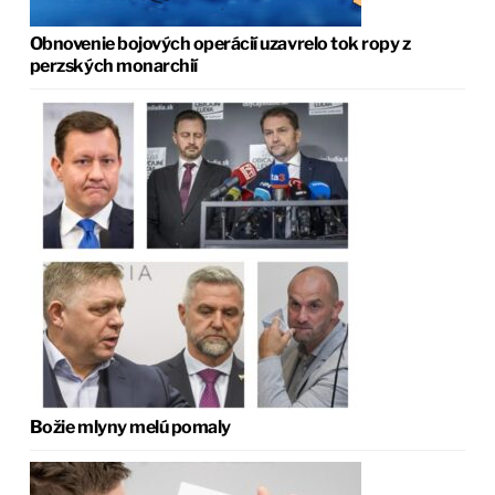
Obnovenie bojových operácií uzavrelo tok ropy z
perzských monarchií
Božie mlyny melú pomaly