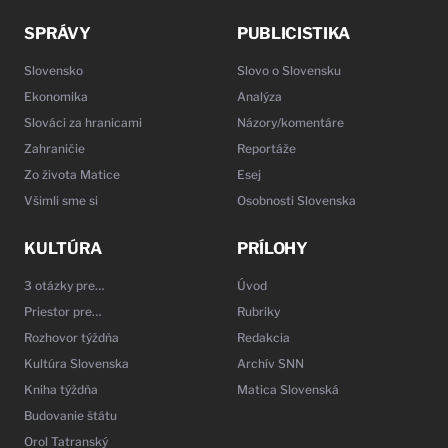
SPRÁVY
PUBLICISTIKA
Slovensko
Slovo o Slovensku
Ekonomika
Analýza
Slováci za hranicami
Názory/komentáre
Zahraničie
Reportáže
Zo života Matice
Esej
Všimli sme si
Osobnosti Slovenska
KULTÚRA
PRÍLOHY
3 otázky pre…
Úvod
Priestor pre…
Rubriky
Rozhovor týždňa
Redakcia
Kultúra Slovenska
Archív SNN
Kniha týždňa
Matica Slovenská
Budovanie štátu
Orol Tatranský