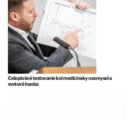
Celoplošné testovanie bol medicínsky nezmysel a
svetová hanba