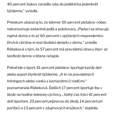
40 percent žiakov zaradilo ryby do jedálnička jedenkrát
týždenne,“ uviedla.
Prieskum ukázal aj to, že takmer 50 percent piatakov vôbec
nekonzumuje instantné jedlá a polotovary.
„Piataci sa stravujú
najmä doma a to až 60 percent z opýtaných respondentov.
Drvivá väčšina si nosí školskú desiatu z domu,“
uviedla
Rábeková s tým, že 57 percent má pravidelnú stravu štyri- až
šesťkrát denne vrátane raňajok.
Pokiaľ ide o šport, 61 percent piatakov športuje každý deň
alebo aspoň štyrikrát týždenne.
„A to na pravidelných
tréningoch alebo vonku s kamarátmi či rodičmi,“
poznamenala Rábeková. Ďalších 17 percent športuje iba v
škole na hodine telesnej výchovy.
„Voľný čas trávi 41 percent
detí športom, 23 percent prípravou do školy, 14 percent pri
počítači a 13 percent v záujmových krúžkoch,“
doplnila.