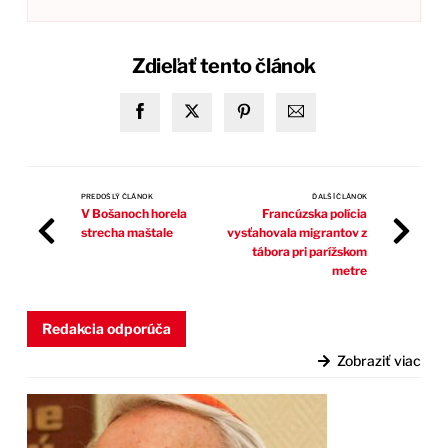
Zdieľať tento článok
PREDOŠLÝ ČLÁNOK
ĎALŠÍ ČLÁNOK
V Bošanoch horela
Francúzska polícia
strecha maštale
vysťahovala migrantov z
tábora pri parížskom
metre
Redakcia odporúča
Zobraziť viac