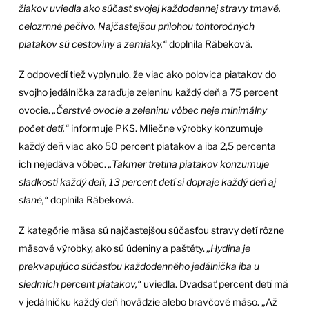
žiakov uviedla ako súčasť svojej každodennej stravy tmavé,
celozrnné pečivo. Najčastejšou prílohou tohtoročných
piatakov sú cestoviny a zemiaky,“
doplnila Rábeková.
Z odpovedí tiež vyplynulo, že viac ako polovica piatakov do
svojho jedálnička zaraďuje zeleninu každý deň a 75 percent
ovocie.
„Čerstvé ovocie a zeleninu vôbec neje minimálny
počet detí,“
informuje PKS. Mliečne výrobky konzumuje
každý deň viac ako 50 percent piatakov a iba 2,5 percenta
ich nejedáva vôbec.
„Takmer tretina piatakov konzumuje
sladkosti každý deň, 13 percent detí si dopraje každý deň aj
slané,“
doplnila Rábeková.
Z kategórie mäsa sú najčastejšou súčasťou stravy detí rôzne
mäsové výrobky, ako sú údeniny a paštéty.
„Hydina je
prekvapujúco súčasťou každodenného jedálnička iba u
siedmich percent piatakov,“
uviedla. Dvadsať percent detí má
v jedálničku každý deň hovädzie alebo bravčové mäso. „Až