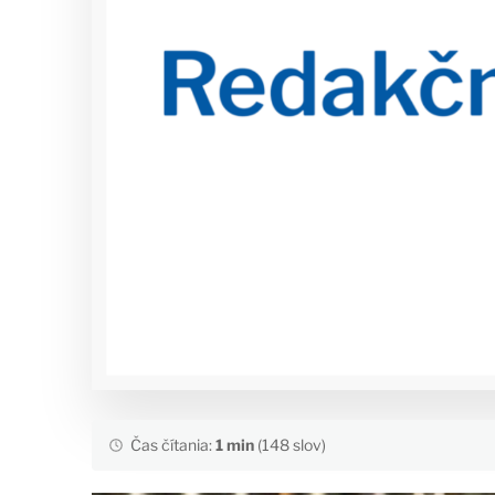
Čas čítania:
1 min
(148 slov)