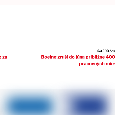
ĎALŠÍ ČLÁN
z za
Boeing zruší do júna približne 40
pracovných mie