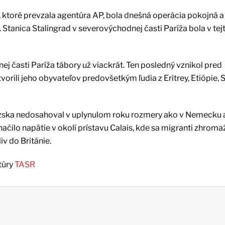
 ktoré prevzala agentúra AP, bola dnešná operácia pokojná a
Stanica Stalingrad v severovýchodnej časti Paríža bola v tej
ej časti Paríža tábory už viackrát. Ten posledný vznikol pred
orili jeho obyvateľov predovšetkým ľudia z Eritrey, Etiópie, 
ncúzska nedosahoval v uplynulom roku rozmery ako v Nemecku 
ačilo napätie v okolí prístavu Calais, kde sa migranti zhroma
iv do Británie.
túry
TASR