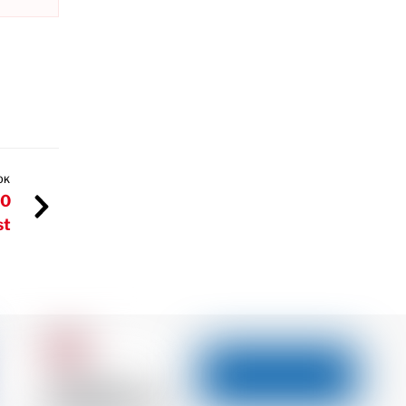
OK
00
st