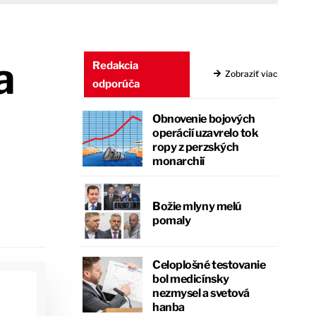
a
Redakcia
Zobraziť viac
odporúča
Obnovenie bojových
operácií uzavrelo tok
ropy z perzských
monarchií
Božie mlyny melú
pomaly
Celoplošné testovanie
bol medicínsky
nezmysel a svetová
hanba