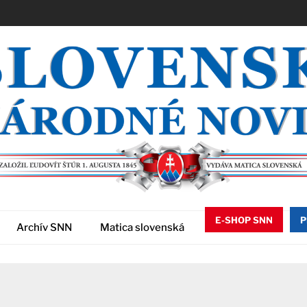
E-SHOP SNN
P
Archív SNN
Matica slovenská