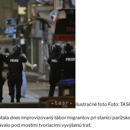
Ilustračné foto
Foto: TAS
atala dnes improvizovaný tábor migrantov pri stanici parížsk
pávalo pod mostmi tvoriacimi vyvýšenú trať.