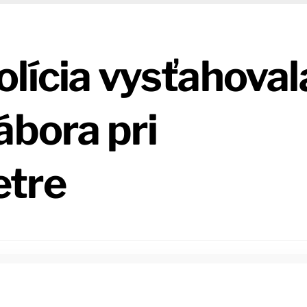
lícia vysťahoval
ábora pri
etre