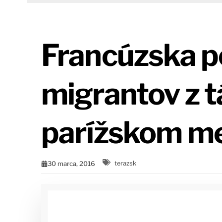
Francúzska po
migrantov z t
parížskom m
30 marca, 2016
terazsk