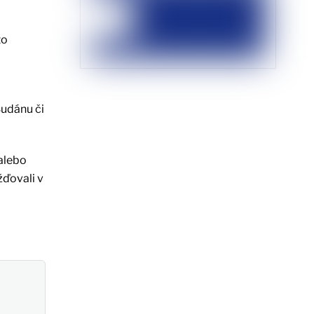
to
Sudánu či
alebo
žďovali v