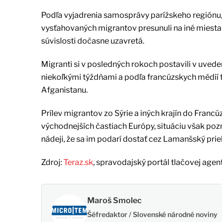
Podľa vyjadrenia samosprávy parížskeho regiónu,
vysťahovaných migrantov presunuli na iné miesta. 
súvislosti dočasne uzavretá.
Migranti si v posledných rokoch postavili v uveden
niekoľkými týždňami a podľa francúzskych médií tv
Afganistanu.
Prílev migrantov zo Sýrie a iných krajín do Fra
východnejších častiach Európy, situáciu však pozn
nádeji, že sa im podarí dostať cez Lamanšský priel
Zdroj:
Teraz.sk
, spravodajský portál tlačovej agen
Maroš Smolec
Šéfredaktor / Slovenské národné noviny