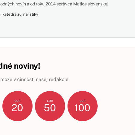
odných novín a od roku 2014 správca Matice slovenskej
 katedra žurnalistiky
né noviny!
ôže v činnosti našej redakcie.
EUR
EUR
EUR
20
50
100