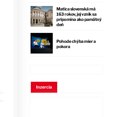
Matica slovenská má
163 rokov, jej vznik sa
pripomína ako pamätný
deň
Pohode chýba mier a
pokora
Inzercia