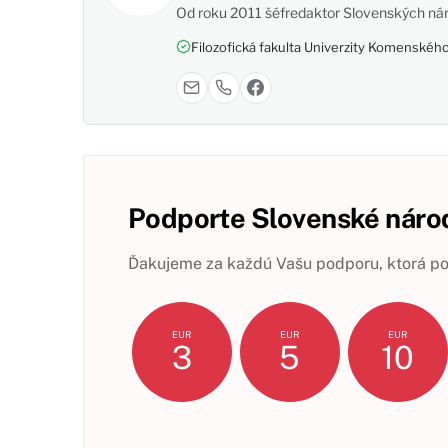
Od roku 2011 šéfredaktor Slovenských nár
Filozofická fakulta Univerzity Komenského,
Podporte Slovenské národ
Ďakujeme za každú Vašu podporu, ktorá pom
EUR
EUR
EUR
3
5
10