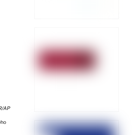
R/AP
eho