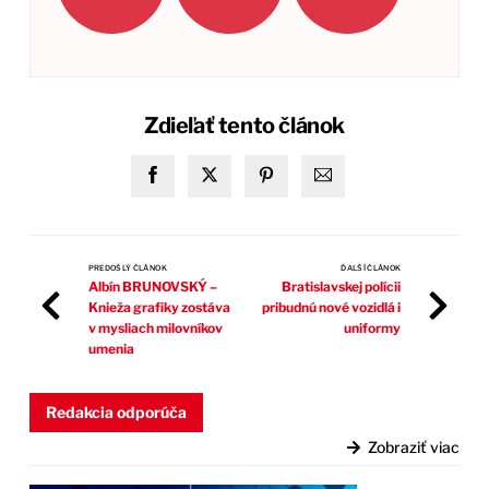
Zdieľať tento článok
PREDOŠLÝ ČLÁNOK
ĎALŠÍ ČLÁNOK
Albín BRUNOVSKÝ –
Bratislavskej polícii
Knieža grafiky zostáva
pribudnú nové vozidlá i
v mysliach milovníkov
uniformy
umenia
Redakcia odporúča
Zobraziť viac