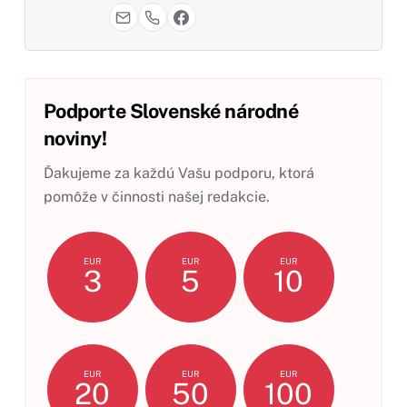
Podporte Slovenské národné
noviny!
Ďakujeme za každú Vašu podporu, ktorá
pomôže v činnosti našej redakcie.
EUR
EUR
EUR
3
5
10
EUR
EUR
EUR
20
50
100