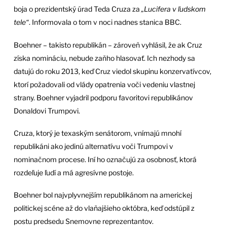
boja o prezidentský úrad Teda Cruza za
„Lucifera v ľudskom
tele“
. Informovala o tom v noci nadnes stanica BBC.
Boehner – takisto republikán – zároveň vyhlásil, že ak Cruz
získa nomináciu, nebude zaňho hlasovať. Ich nezhody sa
datujú do roku 2013, keď Cruz viedol skupinu konzervatívcov,
ktorí požadovali od vlády opatrenia voči vedeniu vlastnej
strany. Boehner vyjadril podporu favoritovi republikánov
Donaldovi Trumpovi.
Cruza, ktorý je texaským senátorom, vnímajú mnohí
republikáni ako jedinú alternatívu voči Trumpovi v
nominačnom procese. Iní ho označujú za osobnosť, ktorá
rozdeľuje ľudí a má agresívne postoje.
Boehner bol najvplyvnejším republikánom na americkej
politickej scéne až do vlaňajšieho októbra, keď odstúpil z
postu predsedu Snemovne reprezentantov.