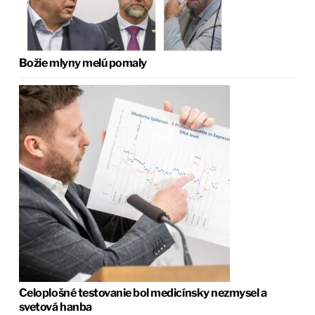
Božie mlyny melú pomaly
Celoplošné testovanie bol medicínsky nezmysel a
svetová hanba