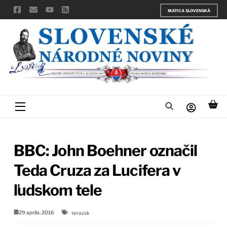
Skip
MATICA SLOVENSKÁ
to
content
Menu
BBC: John Boehner označil
Teda Cruza za Lucifera v
ľudskom tele
29 apríla, 2016
terazsk