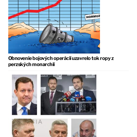
Obnovenie bojových operácií uzavrelo tok ropy z
perzských monarchií