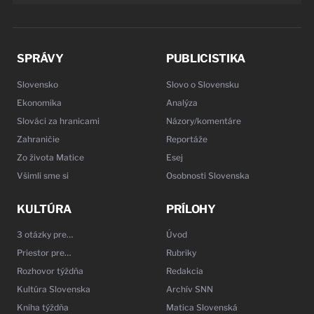
SPRÁVY
PUBLICISTIKA
Slovensko
Slovo o Slovensku
Ekonomika
Analýza
Slováci za hranicami
Názory/komentáre
Zahraničie
Reportáže
Zo života Matice
Esej
Všimli sme si
Osobnosti Slovenska
KULTÚRA
PRÍLOHY
3 otázky pre…
Úvod
Priestor pre…
Rubriky
Rozhovor týždňa
Redakcia
Kultúra Slovenska
Archív SNN
Kniha týždňa
Matica Slovenská