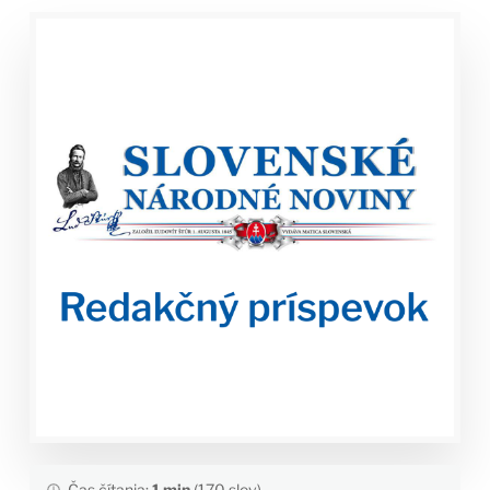
Čas čítania:
1 min
(170 slov)