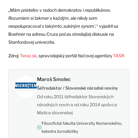
„Mám priateľov v radoch demokratov i republikánov.
Rozumiem si takmer s každým, ale nikdy som
nespolupracoval s takýmto ‚sukiným synom‘,“
vyjadril sa
Boehner na adresu Cruza počas stredajšej diskusie na
Stanfordovej univerzite.
Zdroj:
Teraz.sk
, spravodajský portál tlačovej agentúry
TASR
Maroš Smolec
Šéfredaktor / Slovenské národné noviny
Od roku 2011 šéfredaktor Slovenských
národných novín a od roku 2014 správca
Matice slovenskej
Filozofická fakulta Univerzity Komenského,
katedra žurnalistiky