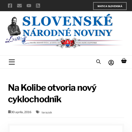
Skip
MATICA SLOVENSKÁ
to
content
Menu
Na Kolibe otvoria nový
cyklochodník
30 apríla, 2016
terazsk