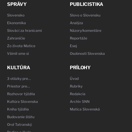
SPRÁVY
PUBLICISTIKA
Slovensko
Slovo o Slovensku
Ekonomika
Analýza
Slováci za hranicami
Názory/komentáre
Zahraničie
Reportáže
Zo života Matice
Esej
Všimli sme si
Osobnosti Slovenska
KULTÚRA
PRÍLOHY
3 otázky pre…
Úvod
Priestor pre…
Rubriky
Rozhovor týždňa
Redakcia
Kultúra Slovenska
Archív SNN
Kniha týždňa
Matica Slovenská
Budovanie štátu
Orol Tatranský