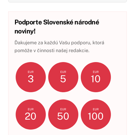
Podporte Slovenské národné
noviny!
Ďakujeme za každú Vašu podporu, ktorá
pomôže v činnosti našej redakcie.
EUR
EUR
EUR
3
5
10
EUR
EUR
EUR
20
50
100