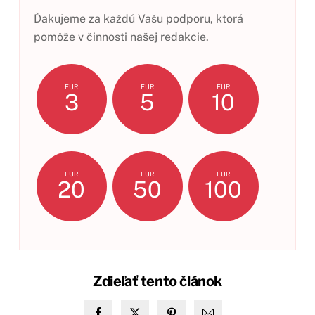
Ďakujeme za každú Vašu podporu, ktorá
pomôže v činnosti našej redakcie.
EUR
EUR
EUR
3
5
10
EUR
EUR
EUR
20
50
100
Zdieľať tento článok