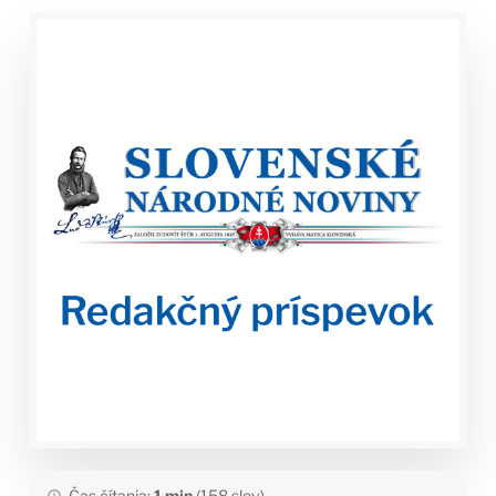
Čas čítania:
1 min
(158 slov)