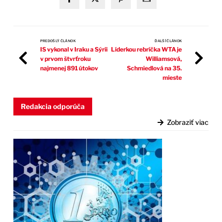
PREDOŠLÝ ČLÁNOK
ĎALŠÍ ČLÁNOK
IS vykonal v Iraku a Sýrii
Líderkou rebríčka WTA je
v prvom štvrťroku
Williamsová,
najmenej 891 útokov
Schmiedlová na 35.
mieste
Redakcia odporúča
Zobraziť viac