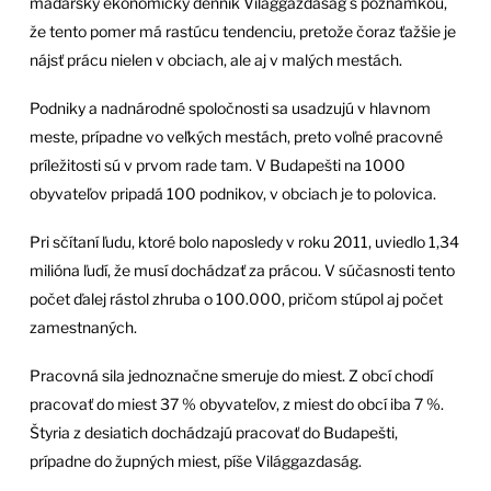
maďarský ekonomický denník Világgazdaság s poznámkou,
že tento pomer má rastúcu tendenciu, pretože čoraz ťažšie je
nájsť prácu nielen v obciach, ale aj v malých mestách.
Podniky a nadnárodné spoločnosti sa usadzujú v hlavnom
meste, prípadne vo veľkých mestách, preto voľné pracovné
príležitosti sú v prvom rade tam. V Budapešti na 1000
obyvateľov pripadá 100 podnikov, v obciach je to polovica.
Pri sčítaní ľudu, ktoré bolo naposledy v roku 2011, uviedlo 1,34
milióna ľudí, že musí dochádzať za prácou. V súčasnosti tento
počet ďalej rástol zhruba o 100.000, pričom stúpol aj počet
zamestnaných.
Pracovná sila jednoznačne smeruje do miest. Z obcí chodí
pracovať do miest 37 % obyvateľov, z miest do obcí iba 7 %.
Štyria z desiatich dochádzajú pracovať do Budapešti,
prípadne do župných miest, píše Világgazdaság.