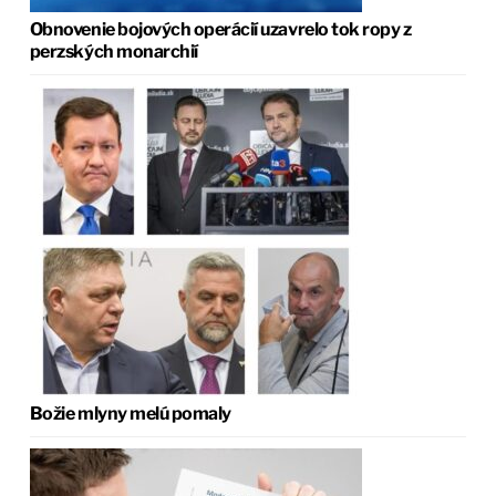
Obnovenie bojových operácií uzavrelo tok ropy z
perzských monarchií
Božie mlyny melú pomaly