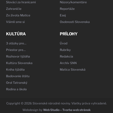
Slováci za hranicami
Názory/komentáre
Zahraničie
Reportáže
Zo života Matice
Esej
Všimli sme si
Osobnosti Slovenska
KULTÚRA
PRÍLOHY
3 otázky pre…
Úvod
Priestor pre…
Rubriky
Rozhovor týždňa
Redakcia
Kultúra Slovenska
Archív SNN
Kniha týždňa
Matica Slovenská
Budovanie štátu
Orol Tatranský
Rodina a škola
Copyright © 2026 Slovenské národné noviny. Všetky práva vyhradené.
Webdesign by
Web Studio – Tvorba web stránok