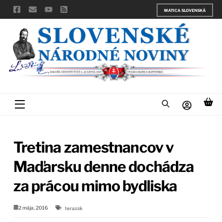
Skip
MATICA SLOVENSKÁ
to
content
Menu
Tretina zamestnancov v
Maďarsku denne dochádza
za prácou mimo bydliska
2 mája, 2016
terazsk