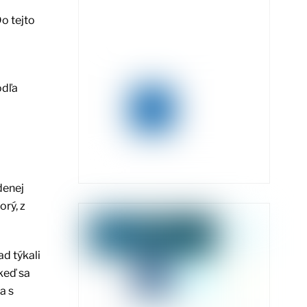
o tejto
odľa
denej
rý, z
d týkali
keď sa
a s