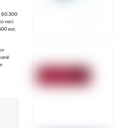
a 60.300
to veci
00 eur,
tov
ované
ým