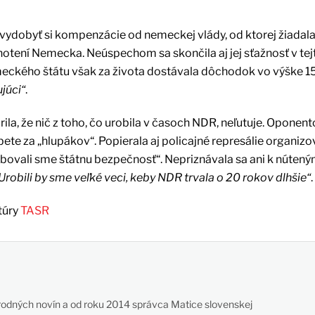
vydobyť si kompenzácie od nemeckej vlády, od ktorej žiadal
otení Nemecka. Neúspechom sa skončila aj jej sťažnosť v tej
ckého štátu však za života dostávala dôchodok vo výške 15
júci“
.
ila, že nič z toho, čo urobila v časoch NDR, neľutuje. Oponen
bete za „hlupákov“. Popierala aj policajné represálie organiz
rebovali sme štátnu bezpečnosť“. Nepriznávala sa ani k núten
Urobili by sme veľké veci, keby NDR trvala o 20 rokov dlhšie“
.
túry
TASR
odných novín a od roku 2014 správca Matice slovenskej