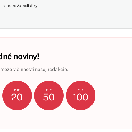
 katedra žurnalistiky
né noviny!
ôže v činnosti našej redakcie.
EUR
EUR
EUR
20
50
100