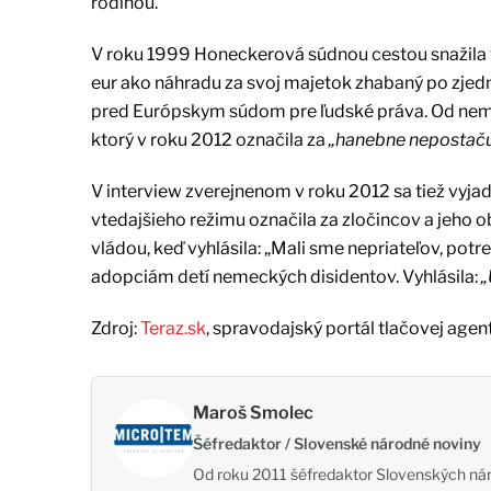
rodinou.
V roku 1999 Honeckerová súdnou cestou snažila 
eur ako náhradu za svoj majetok zhabaný po zjedn
pred Európskym súdom pre ľudské práva. Od neme
ktorý v roku 2012 označila za
„hanebne nepostaču
V interview zverejnenom v roku 2012 sa tiež vyjadr
vtedajšieho režimu označila za zločincov a jeho o
vládou, keď vyhlásila: „Mali sme nepriateľov, pot
adopciám detí nemeckých disidentov. Vyhlásila:
„
Zdroj:
Teraz.sk
, spravodajský portál tlačovej agen
Maroš Smolec
Šéfredaktor / Slovenské národné noviny
Od roku 2011 šéfredaktor Slovenských nár