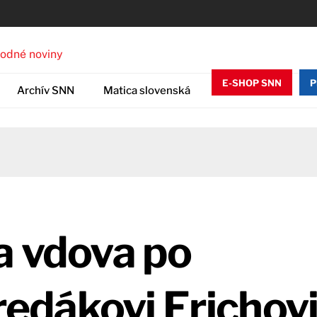
E-SHOP SNN
P
Archív SNN
Matica slovenská
a vdova po
dákovi Erichov