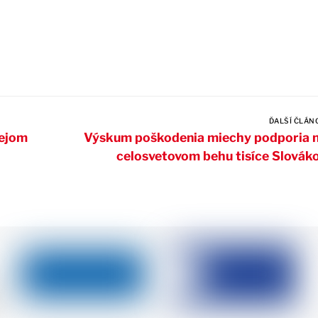
ĎALŠÍ ČLÁN
gejom
Výskum poškodenia miechy podporia 
celosvetovom behu tisíce Slovák