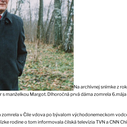
Na archívnej snímke z rok
r s manželkou Margot. Dlhoročná prvá dáma zomrela 6.mája
era zomrela v Čile vdova po bývalom východonemeckom vodc
ízke rodine o tom informovala čilská televízia TVN a CNN Chi