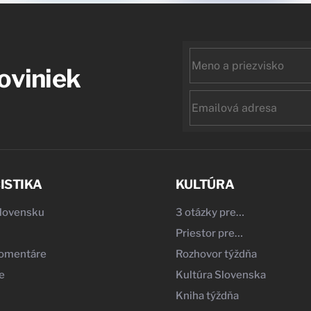
First
noviniek
name
Email
ISTIKA
KULTÚRA
Slovensku
3 otázky pre…
Priestor pre…
komentáre
Rozhovor týždňa
e
Kultúra Slovenska
Kniha týždňa