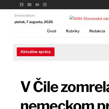
Skip
to
content
Dnešný dátum:
piatok, 7 augusta, 2026
Úvod
Rubriky
Redakcia
Aktuálne správy
V Čile zomrel
nemeckom pre