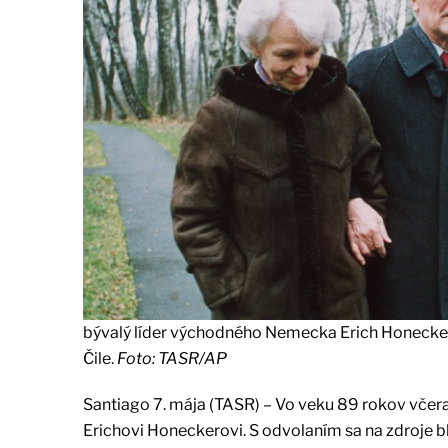
bývalý líder východného Nemecka Erich Honecke
Čile.
Foto: TASR/AP
Santiago 7. mája (TASR) – Vo veku 89 rokov vč
Erichovi Honeckerovi. S odvolaním sa na zdroje bl