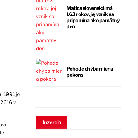
Matica slovenská má
163 rokov, jej vznik sa
pripomína ako pamätný
deň
Pohode chýba mier a
pokora
u 1991 je
 2016 v
Inzercia
ovi
le.