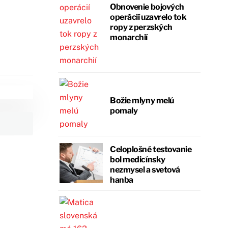
Obnovenie bojových
operácií uzavrelo tok
ropy z perzských
monarchií
Božie mlyny melú
pomaly
Celoplošné testovanie
bol medicínsky
nezmysel a svetová
hanba