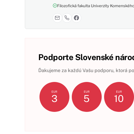
Filozofická fakulta Univerzity Komenského,
Podporte Slovenské národ
Ďakujeme za každú Vašu podporu, ktorá pom
EUR
EUR
EUR
3
5
10