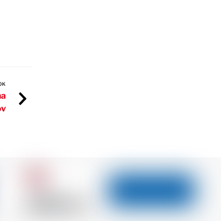
OK
na
ov