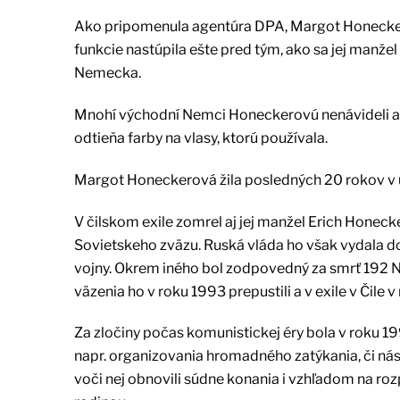
Ako pripomenula agentúra DPA, Margot Honeckero
funkcie nastúpila ešte pred tým, ako sa jej manž
Nemecka.
Mnohí východní Nemci Honeckerovú nenávideli aleb
odtieňa farby na vlasy, ktorú používala.
Margot Honeckerová žila posledných 20 rokov v ús
V čilskom exile zomrel aj jej manžel Erich Honec
Sovietskeho zväzu. Ruská vláda ho však vydala 
vojny. Okrem iného bol zodpovedný za smrť 192 Nem
väzenia ho v roku 1993 prepustili a v exile v Čile 
Za zločiny počas komunistickej éry bola v roku 19
napr. organizovania hromadného zatýkania, či nás
voči nej obnovili súdne konania i vzhľadom na rozp