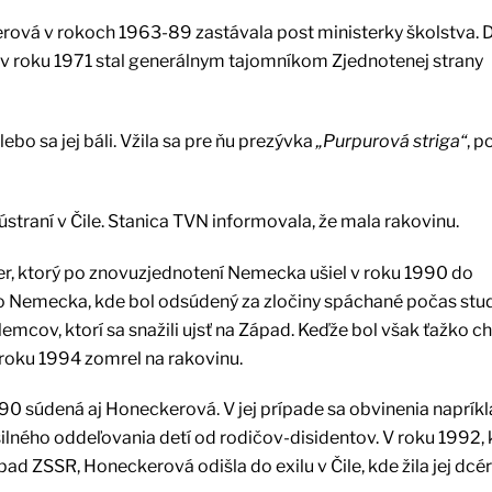
vá v rokoch 1963-89 zastávala post ministerky školstva. D
el v roku 1971 stal generálnym tajomníkom Zjednotenej strany
o sa jej báli. Vžila sa pre ňu prezývka
„Purpurová striga“
, p
traní v Čile. Stanica TVN informovala, že mala rakovinu.
ker, ktorý po znovuzjednotení Nemecka ušiel v roku 1990 do
do Nemecka, kde bol odsúdený za zločiny spáchané počas stu
cov, ktorí sa snažili ujsť na Západ. Keďže bol však ťažko cho
v roku 1994 zomrel na rakovinu.
90 súdená aj Honeckerová. V jej prípade sa obvinenia napríkla
ilného oddeľovania detí od rodičov-disidentov. V roku 1992, 
ad ZSSR, Honeckerová odišla do exilu v Čile, kde žila jej dcér