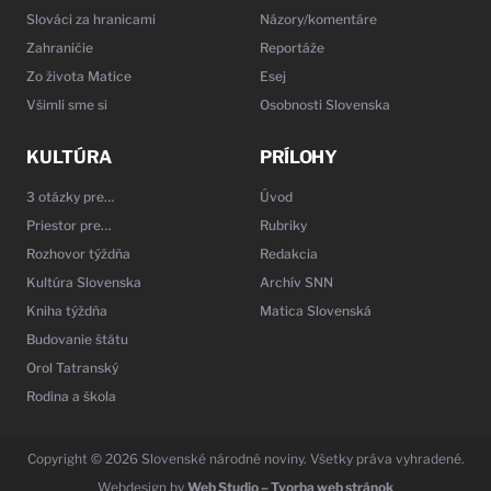
Slováci za hranicami
Názory/komentáre
Zahraničie
Reportáže
Zo života Matice
Esej
Všimli sme si
Osobnosti Slovenska
KULTÚRA
PRÍLOHY
3 otázky pre…
Úvod
Priestor pre…
Rubriky
Rozhovor týždňa
Redakcia
Kultúra Slovenska
Archív SNN
Kniha týždňa
Matica Slovenská
Budovanie štátu
Orol Tatranský
Rodina a škola
Copyright © 2026 Slovenské národné noviny. Všetky práva vyhradené.
Webdesign by
Web Studio – Tvorba web stránok