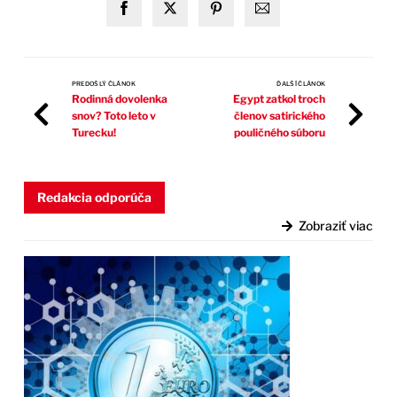
PREDOŠLÝ ČLÁNOK
ĎALŠÍ ČLÁNOK
Rodinná dovolenka
Egypt zatkol troch
snov? Toto leto v
členov satirického
Turecku!
pouličného súboru
Redakcia odporúča
Zobraziť viac