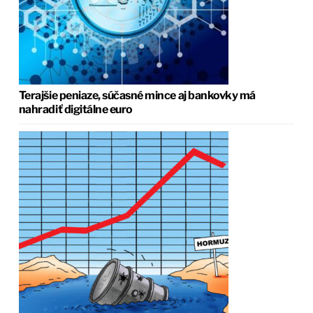
Terajšie peniaze, súčasné mince aj bankovky má
nahradiť digitálne euro