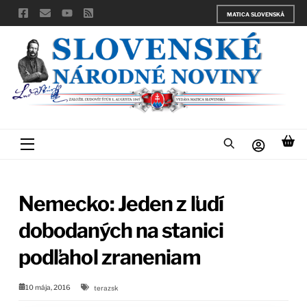
Skip
MATICA SLOVENSKÁ
to
content
Menu
Nemecko: Jeden z ľudí
dobodaných na stanici
podľahol zraneniam
10 mája, 2016
terazsk