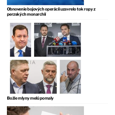
Obnovenie bojových operácií uzavrelo tok ropy z
perzských monarchií
Božie mlyny melú pomaly