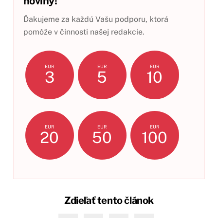
noviny!
Ďakujeme za každú Vašu podporu, ktorá
pomôže v činnosti našej redakcie.
EUR
EUR
EUR
3
5
10
EUR
EUR
EUR
20
50
100
Zdieľať tento článok