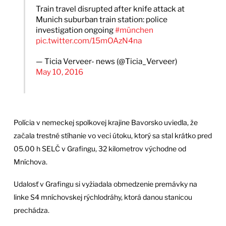
Train travel disrupted after knife attack at
Munich suburban train station: police
investigation ongoing
#münchen
pic.twitter.com/15mOAzN4na
— Ticia Verveer- news (@Ticia_Verveer)
May 10, 2016
Polícia v nemeckej spolkovej krajine Bavorsko uviedla, že
začala trestné stíhanie vo veci útoku, ktorý sa stal krátko pred
05.00 h SELČ v Grafingu, 32 kilometrov východne od
Mníchova.
Udalosť v Grafingu si vyžiadala obmedzenie premávky na
linke S4 mníchovskej rýchlodráhy, ktorá danou stanicou
prechádza.