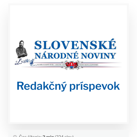
Čas čítania:
2 min
(224 slov)