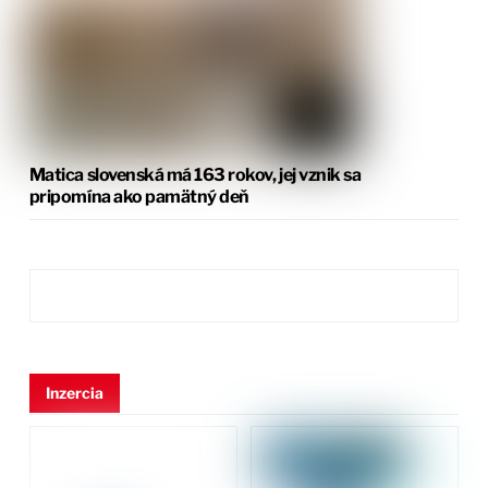
Matica slovenská má 163 rokov, jej vznik sa
pripomína ako pamätný deň
Inzercia