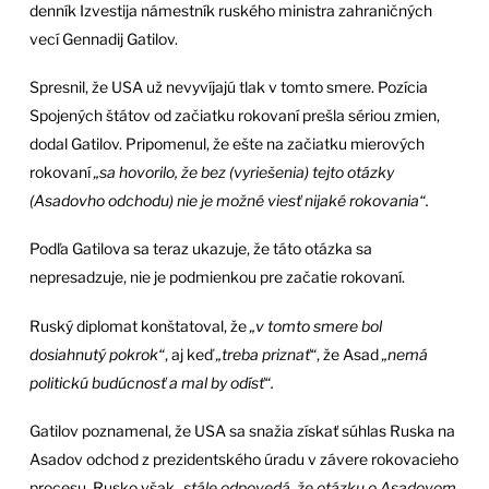
denník Izvestija námestník ruského ministra zahraničných
vecí Gennadij Gatilov.
Spresnil, že USA už nevyvíjajú tlak v tomto smere. Pozícia
Spojených štátov od začiatku rokovaní prešla sériou zmien,
dodal Gatilov. Pripomenul, že ešte na začiatku mierových
rokovaní
„sa hovorilo, že bez (vyriešenia) tejto otázky
(Asadovho odchodu) nie je možné viesť nijaké rokovania“.
Podľa Gatilova sa teraz ukazuje, že táto otázka sa
nepresadzuje, nie je podmienkou pre začatie rokovaní.
Ruský diplomat konštatoval, že
„v tomto smere bol
dosiahnutý pokrok“
, aj keď
„treba priznať“
, že Asad
„nemá
politickú budúcnosť a mal by odísť“.
Gatilov poznamenal, že USA sa snažia získať súhlas Ruska na
Asadov odchod z prezidentského úradu v závere rokovacieho
procesu. Rusko však
„stále odpovedá, že otázku o Asadovom