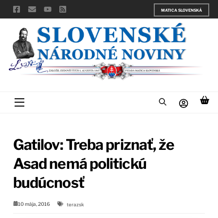
Skip
MATICA SLOVENSKÁ
to
content
Menu
Gatilov: Treba priznať, že
Asad nemá politickú
budúcnosť
10 mája, 2016
terazsk