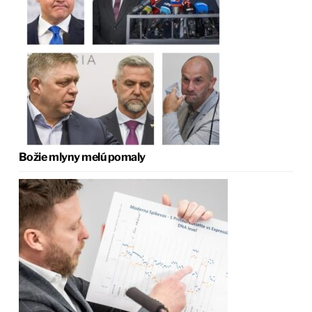
Božie mlyny melú pomaly