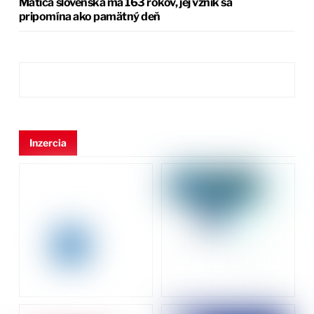
Matica slovenská má 163 rokov, jej vznik sa
pripomína ako pamätný deň
Inzercia