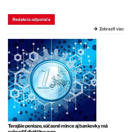
Redakcia odporúča
Zobraziť viac
Terajšie peniaze, súčasné mince aj bankovky má
nahradiť digitálne euro