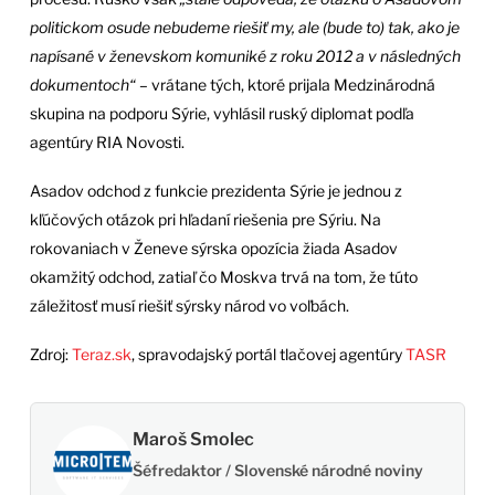
politickom osude nebudeme riešiť my, ale (bude to) tak, ako je
napísané v ženevskom komuniké z roku 2012 a v následných
dokumentoch“
– vrátane tých, ktoré prijala Medzinárodná
skupina na podporu Sýrie, vyhlásil ruský diplomat podľa
agentúry RIA Novosti.
Asadov odchod z funkcie prezidenta Sýrie je jednou z
kľúčových otázok pri hľadaní riešenia pre Sýriu. Na
rokovaniach v Ženeve sýrska opozícia žiada Asadov
okamžitý odchod, zatiaľ čo Moskva trvá na tom, že túto
záležitosť musí riešiť sýrsky národ vo voľbách.
Zdroj:
Teraz.sk
, spravodajský portál tlačovej agentúry
TASR
Maroš Smolec
Šéfredaktor / Slovenské národné noviny