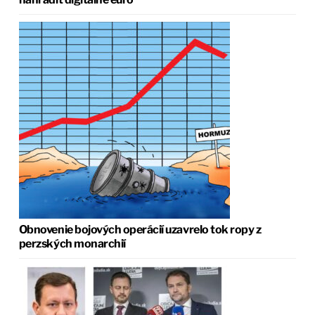
Obnovenie bojových operácií uzavrelo tok ropy z
perzských monarchií