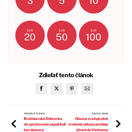
3
5
10
EUR
EUR
EUR
20
50
100
Zdieľať tento článok
PREDOŠLÝ ČLÁNOK
ĎALŠÍ ČLÁNOK
Bratislavská Dúbravka
Obama zvažuje plné
do upratovania zapojí ľudí
zrušenie zákazu predaja
bez domova
zbraní do Vietnamu