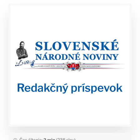
Čas čítania:
2 min
(238 slov)