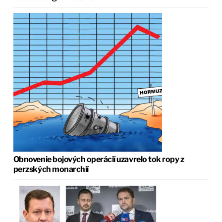
Obnovenie bojových operácií uzavrelo tok ropy z
perzských monarchií