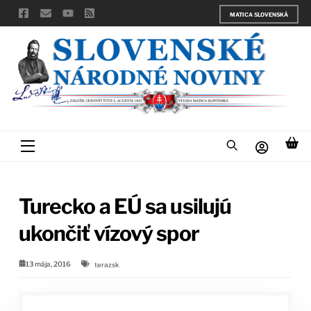
Skip
MATICA SLOVENSKÁ
to
content
Menu
Turecko a EÚ sa usilujú
ukončiť vízový spor
13 mája, 2016
terazsk