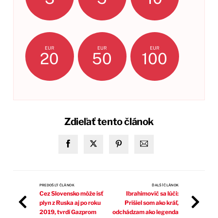
EUR
EUR
EUR
20
50
100
Zdieľať tento článok
PREDOŠLÝ ČLÁNOK
ĎALŠÍ ČLÁNOK
Cez Slovensko môže ísť
Ibrahimovič sa lúči:
plyn z Ruska aj po roku
Prišiel som ako kráľ,
2019, tvrdí Gazprom
odchádzam ako legenda