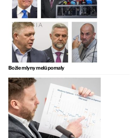
Božie mlyny melú pomaly