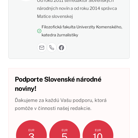
Od roku 2011 šéfredaktor Slovenských
národných novín a od roku 2014 správca
Matice slovenskej
Filozofická fakulta Univerzity Komenského,
katedra žurnalistiky
Podporte Slovenské národné
noviny!
Ďakujeme za každú Vašu podporu, ktorá
pomôže v činnosti našej redakcie.
EUR
EUR
EUR
3
5
10