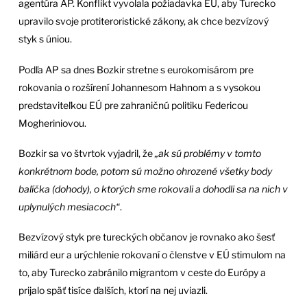
agentúra AP. Konflikt vyvolala požiadavka EÚ, aby Turecko
upravilo svoje protiteroristické zákony, ak chce bezvízový
styk s úniou.
Podľa AP sa dnes Bozkir stretne s eurokomisárom pre
rokovania o rozšírení Johannesom Hahnom a s vysokou
predstaviteľkou EÚ pre zahraničnú politiku Federicou
Mogheriniovou.
Bozkir sa vo štvrtok vyjadril, že
„ak sú problémy v tomto
konkrétnom bode, potom sú možno ohrozené všetky body
balíčka (dohody), o ktorých sme rokovali a dohodli sa na nich v
uplynulých mesiacoch“
.
Bezvízový styk pre tureckých občanov je rovnako ako šesť
miliárd eur a urýchlenie rokovaní o členstve v EÚ stimulom na
to, aby Turecko zabránilo migrantom v ceste do Európy a
prijalo späť tisíce ďalších, ktorí na nej uviazli.