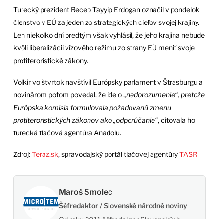
Turecký prezident Recep Tayyip Erdogan označil v pondelok
členstvo v EÚ za jeden zo strategických cieľov svojej krajiny.
Len niekoľko dní predtým však vyhlásil, že jeho krajina nebude
kvôli liberalizácii vízového režimu zo strany EÚ meniť svoje
protiteroristické zákony.
Volkir vo štvrtok navštívil Európsky parlament v Štrasburgu a
novinárom potom povedal, že ide o „
nedorozumenie“, pretože
Európska komisia formulovala požadovanú zmenu
protiteroristických zákonov ako „odporúčanie“
, citovala ho
turecká tlačová agentúra Anadolu.
Zdroj:
Teraz.sk
, spravodajský portál tlačovej agentúry
TASR
Maroš Smolec
Šéfredaktor / Slovenské národné noviny