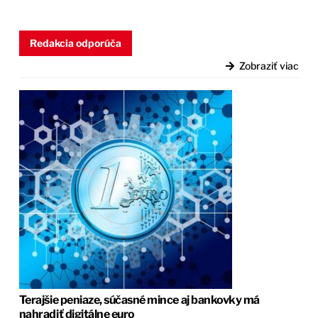
Redakcia odporúča
Zobraziť viac
Terajšie peniaze, súčasné mince aj bankovky má
nahradiť digitálne euro