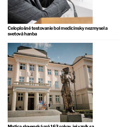
Celoplošné testovanie bol medicínsky nezmysel a
svetová hanba
Matica slovenská má 163 rokov, jej vznik sa