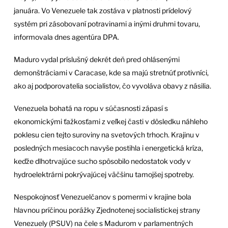
januára. Vo Venezuele tak zostáva v platnosti prídelový
systém pri zásobovaní potravinami a inými druhmi tovaru,
informovala dnes agentúra DPA.
Maduro vydal príslušný dekrét deň pred ohlásenými
demonštráciami v Caracase, kde sa majú stretnúť protivníci,
ako aj podporovatelia socialistov, čo vyvoláva obavy z násilia.
Venezuela bohatá na ropu v súčasnosti zápasí s
ekonomickými ťažkosťami z veľkej časti v dôsledku náhleho
poklesu cien tejto suroviny na svetových trhoch. Krajinu v
posledných mesiacoch navyše postihla i energetická kríza,
keďže dlhotrvajúce sucho spôsobilo nedostatok vody v
hydroelektrárni pokrývajúcej väčšinu tamojšej spotreby.
Nespokojnosť Venezuelčanov s pomermi v krajine bola
hlavnou príčinou porážky Zjednotenej socialistickej strany
Venezuely (PSUV) na čele s Madurom v parlamentných