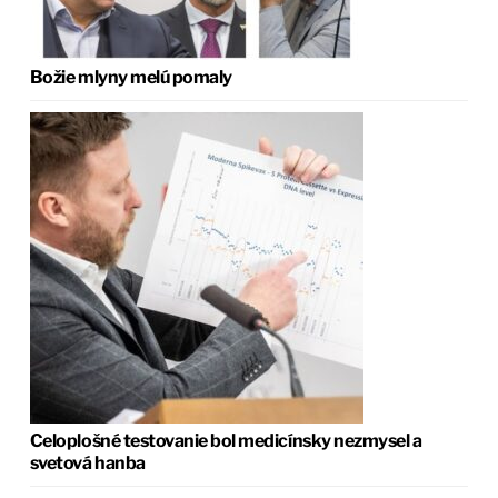
Božie mlyny melú pomaly
Celoplošné testovanie bol medicínsky nezmysel a
svetová hanba