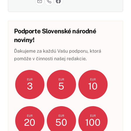
Podporte Slovenské národné
noviny!
Ďakujeme za každú Vašu podporu, ktorá
pomôže v činnosti našej redakcie.
EUR
EUR
EUR
3
5
10
EUR
EUR
EUR
20
50
100