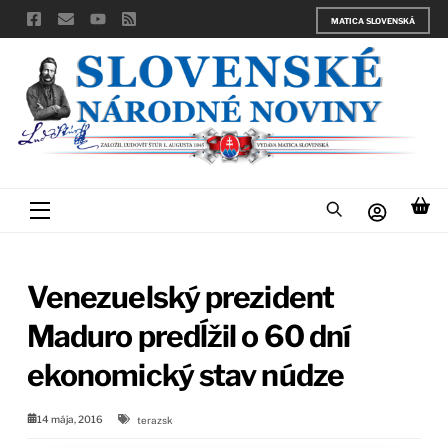
Skip
MATICA SLOVENSKÁ
to
content
Menu
Venezuelský prezident
Maduro predĺžil o 60 dní
ekonomický stav núdze
14 mája, 2016
terazsk