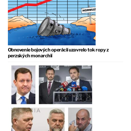
Obnovenie bojových operácií uzavrelo tok ropy z
perzských monarchií