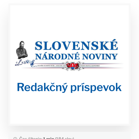
Čas čítania:
1 min
(184 slov)