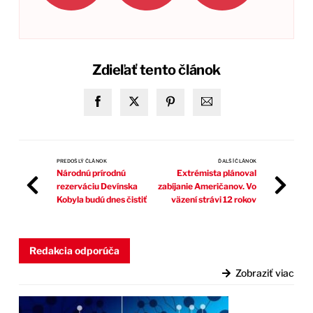
Zdieľať tento článok
PREDOŠLÝ ČLÁNOK
ĎALŠÍ ČLÁNOK
Národnú prírodnú
Extrémista plánoval
rezerváciu Devínska
zabíjanie Američanov. Vo
Kobyla budú dnes čistiť
väzení strávi 12 rokov
Redakcia odporúča
Zobraziť viac