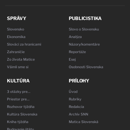
SPRÁVY
PUBLICISTIKA
Slovensko
Slovo o Slovensku
Ekonomika
Analýza
Slováci za hranicami
Názory/komentáre
Zahraničie
Reportáže
Zo života Matice
Esej
Všimli sme si
Osobnosti Slovenska
KULTÚRA
PRÍLOHY
3 otázky pre…
Úvod
Priestor pre…
Rubriky
Rozhovor týždňa
Redakcia
Kultúra Slovenska
Archív SNN
Kniha týždňa
Matica Slovenská
Budovanie štátu