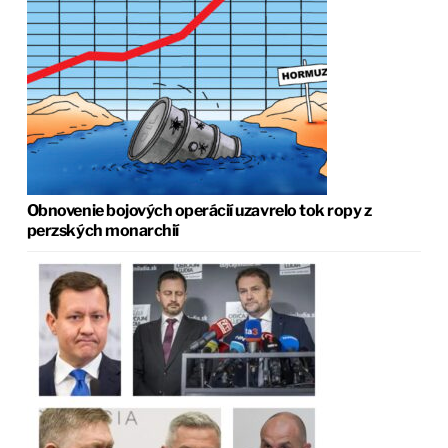
Obnovenie bojových operácií uzavrelo tok ropy z
perzských monarchií