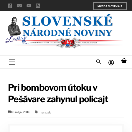
Skip
MATICA SLOVENSKÁ
to
content
Menu
Pri bombovom útoku v
Pešávare zahynul policajt
18 mája, 2016
terazsk