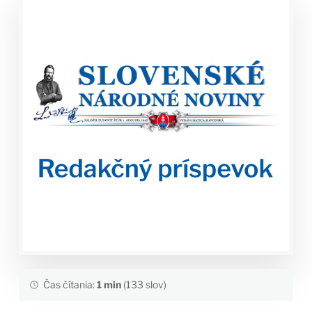
Čas čítania:
1 min
(133 slov)