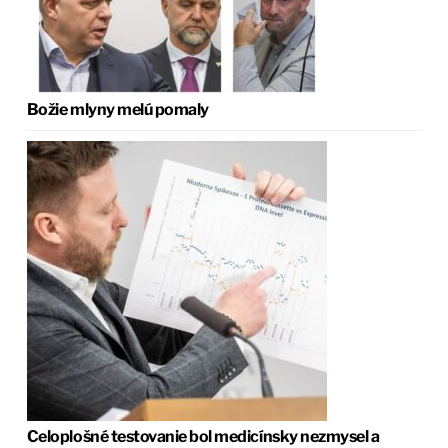
Božie mlyny melú pomaly
Celoplošné testovanie bol medicínsky nezmysel a