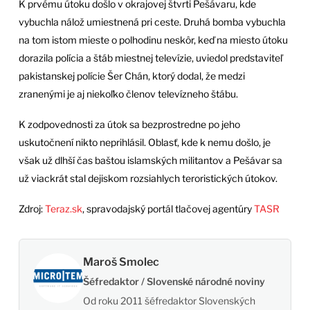
K prvému útoku došlo v okrajovej štvrti Pešávaru, kde
vybuchla nálož umiestnená pri ceste. Druhá bomba vybuchla
na tom istom mieste o polhodinu neskôr, keď na miesto útoku
dorazila polícia a štáb miestnej televízie, uviedol predstaviteľ
pakistanskej polície Šer Chán, ktorý dodal, že medzi
zranenými je aj niekoľko členov televízneho štábu.
K zodpovednosti za útok sa bezprostredne po jeho
uskutočnení nikto neprihlásil. Oblasť, kde k nemu došlo, je
však už dlhší čas baštou islamských militantov a Pešávar sa
už viackrát stal dejiskom rozsiahlych teroristických útokov.
Zdroj:
Teraz.sk
, spravodajský portál tlačovej agentúry
TASR
Maroš Smolec
Šéfredaktor / Slovenské národné noviny
Od roku 2011 šéfredaktor Slovenských