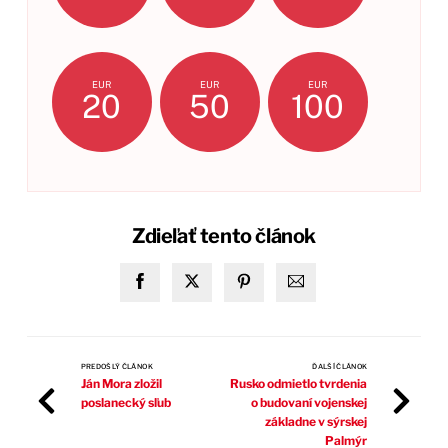
EUR
EUR
EUR
20
50
100
Zdieľať tento článok
PREDOŠLÝ ČLÁNOK
ĎALŠÍ ČLÁNOK
Ján Mora zložil
Rusko odmietlo tvrdenia
poslanecký sľub
o budovaní vojenskej
základne v sýrskej
Palmýr