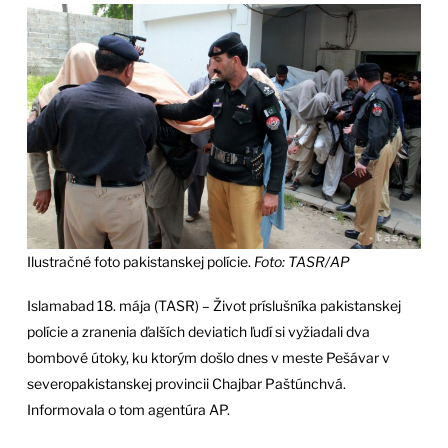
Ilustračné foto pakistanskej polície.
Foto: TASR/AP
Islamabad 18. mája (TASR) – Život príslušníka pakistanskej
polície a zranenia ďalších deviatich ľudí si vyžiadali dva
bombové útoky, ku ktorým došlo dnes v meste Pešávar v
severopakistanskej provincii Chajbar Paštúnchvá.
Informovala o tom agentúra AP.