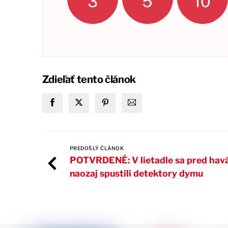
3
5
10
Zdieľať tento článok
PREDOŠLÝ ČLÁNOK
POTVRDENÉ: V lietadle sa pred hav
naozaj spustili detektory dymu