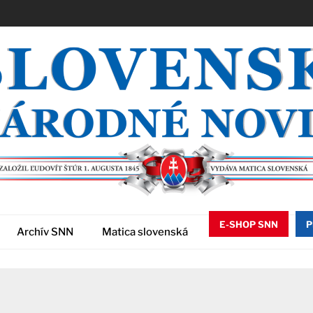
E-SHOP SNN
P
Archív SNN
Matica slovenská