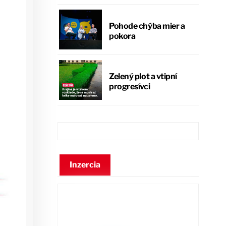
Pohode chýba mier a
pokora
Zelený plot a vtipní
progresívci
Inzercia