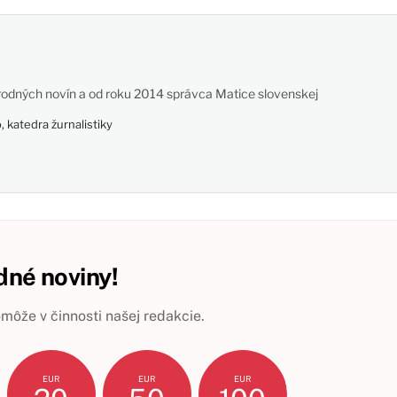
odných novín a od roku 2014 správca Matice slovenskej
 katedra žurnalistiky
né noviny!
ôže v činnosti našej redakcie.
EUR
EUR
EUR