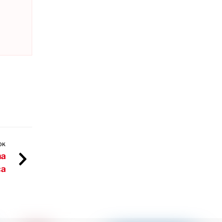
OK
na
ca