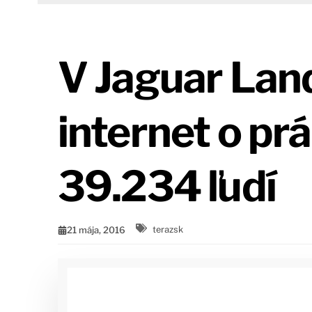
V Jaguar Land
internet o pr
39.234 ľudí
21 mája, 2016
terazsk