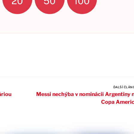
20
50
100
ĎALŠÍ ČLÁN
áriou
Messi nechýba v nominácii Argentíny 
Copa Ameri