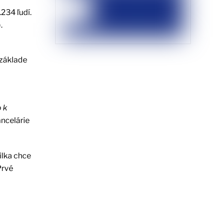
234 ľudí.
.
 základe
 k
ancelárie
ilka chce
Prvé