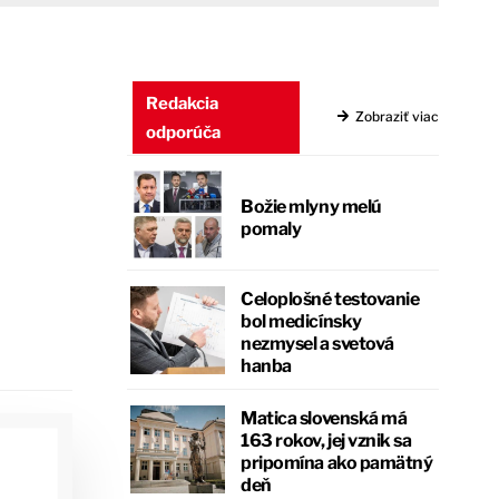
Redakcia
Zobraziť viac
odporúča
Božie mlyny melú
pomaly
Celoplošné testovanie
bol medicínsky
nezmysel a svetová
hanba
Matica slovenská má
163 rokov, jej vznik sa
pripomína ako pamätný
deň