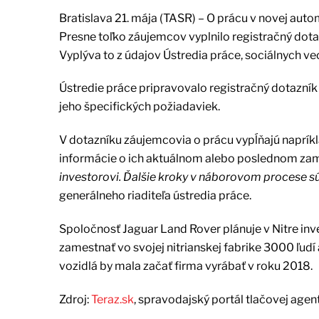
Bratislava 21. mája (TASR) – O prácu v novej auto
Presne toľko záujemcov vyplnilo registračný dota
Vyplýva to z údajov Ústredia práce, sociálnych ve
Ústredie práce pripravovalo registračný dotazník 
jeho špecifických požiadaviek.
V dotazníku záujemcovia o prácu vypĺňajú napríklad 
informácie o ich aktuálnom alebo poslednom za
investorovi. Ďalšie kroky v náborovom procese sú p
generálneho riaditeľa ústredia práce.
Spoločnosť Jaguar Land Rover plánuje v Nitre inv
zamestnať vo svojej nitrianskej fabrike 3000 ľudí
vozidlá by mala začať firma vyrábať v roku 2018.
Zdroj:
Teraz.sk
, spravodajský portál tlačovej agen