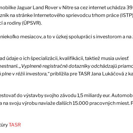
mobilke Jaguar Land Rover v Nitre sa cez internet uchádza 39.
zník na stránke Internetového sprievodcu trhom práce (ISTP)
cí a rodiny (ÚPSVR).
niekoľko mesiacov, a to v úzkej spolupráci s investorom a na
údaje o ich špecializácii, kvalifikácii, taktiež musia uviesť
mestnaní.
„Vyplnené registračné dotazníky odchádzajú priamo
lne v réžii investora,“
priblížila pre TASR Jana Lukáčová z k
estovať do výstavby svojho závodu 1,5 miliardy eur. Automob
 a na svoju výrobu naviaže ďalších 15.000 pracovných miest. 
túry
TASR