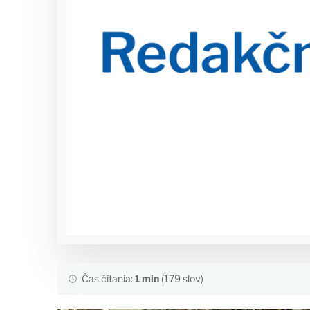
Čas čítania:
1 min
(179 slov)