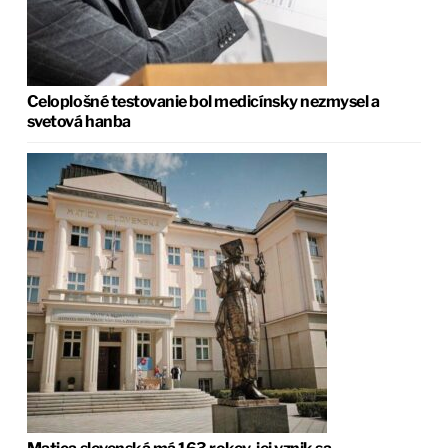
Celoplošné testovanie bol medicínsky nezmysel a
svetová hanba