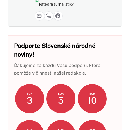
katedra žurnalistiky
Podporte Slovenské národné
noviny!
Ďakujeme za každú Vašu podporu, ktorá
pomôže v činnosti našej redakcie.
EUR
EUR
EUR
3
5
10
EUR
EUR
EUR