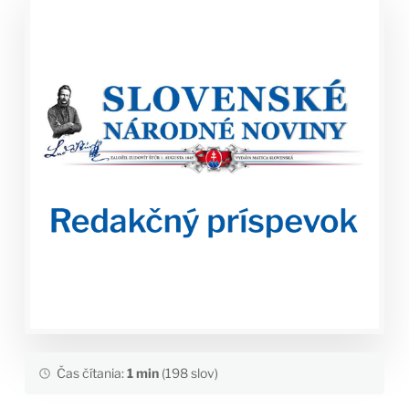
Čas čítania:
1 min
(198 slov)