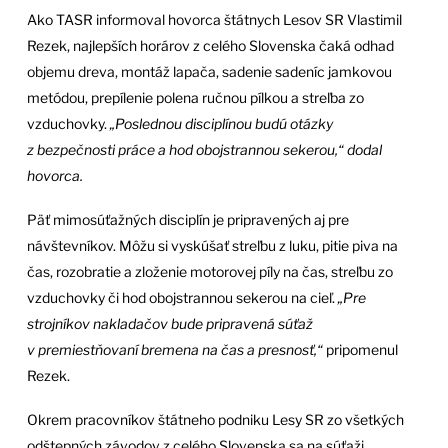
Ako TASR informoval hovorca štátnych Lesov SR Vlastimil
Rezek, najlepších horárov z celého Slovenska čaká odhad
objemu dreva, montáž lapača, sadenie sadeníc jamkovou
metódou, prepílenie polena ručnou pílkou a streľba zo
vzduchovky.
„Poslednou disciplínou budú otázky
z bezpečnosti práce a hod obojstrannou sekerou,“ dodal
hovorca.
Päť mimosúťažných disciplín je pripravených aj pre
návštevníkov. Môžu si vyskúšať streľbu z luku, pitie piva na
čas, rozobratie a zloženie motorovej píly na čas, streľbu zo
vzduchovky či hod obojstrannou sekerou na cieľ.
„Pre
strojníkov nakladačov bude pripravená súťaž
v premiestňovaní bremena na čas a presnosť,“
pripomenul
Rezek.
Okrem pracovníkov štátneho podniku Lesy SR zo všetkých
odštepných závodov z celého Slovenska sa na súťaži