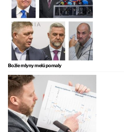
Božie mlyny melú pomaly