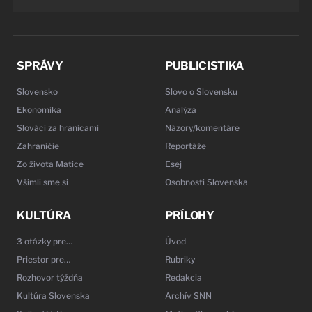
SPRÁVY
PUBLICISTIKA
Slovensko
Slovo o Slovensku
Ekonomika
Analýza
Slováci za hranicami
Názory/komentáre
Zahraničie
Reportáže
Zo života Matice
Esej
Všimli sme si
Osobnosti Slovenska
KULTÚRA
PRÍLOHY
3 otázky pre…
Úvod
Priestor pre…
Rubriky
Rozhovor týždňa
Redakcia
Kultúra Slovenska
Archív SNN