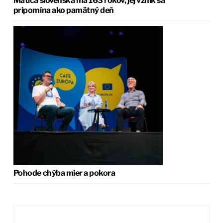
Matica slovenská má 163 rokov, jej vznik sa
pripomína ako pamätný deň
Pohode chýba mier a pokora