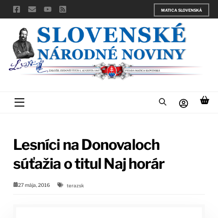
Skip
MATICA SLOVENSKÁ
to
content
Menu
Lesníci na Donovaloch
súťažia o titul Naj horár
27 mája, 2016
terazsk