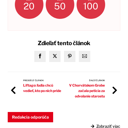
20
50
100
Zdieľať tento článok
PREDOŠLÝ ČLÁNOK
ĎALŠÍ ČLÁNOK
Liftago: ľudia chcú
V Chorvátskom Grobe
vedieť, kto po nich príde
začala petícia za
odvolanie starostu
Redakcia odporúča
Zobraziť viac