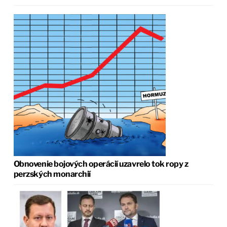
Obnovenie bojových operácií uzavrelo tok ropy z
perzských monarchií