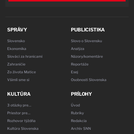
SPRÁVY
PUBLICISTIKA
Slovensko
Slovo o Slovensku
Ekonomika
Analýza
Slováci za hranicami
Názory/komentáre
Zahraničie
Reportáže
Zo života Matice
Esej
Všimli sme si
Osobnosti Slovenska
KULTÚRA
PRÍLOHY
3 otázky pre…
Úvod
Priestor pre…
Rubriky
Rozhovor týždňa
Redakcia
Kultúra Slovenska
Archív SNN