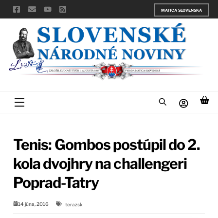
Skip
MATICA SLOVENSKÁ
to
content
Menu
Tenis: Gombos postúpil do 2.
kola dvojhry na challengeri
Poprad-Tatry
14 júna, 2016
terazsk