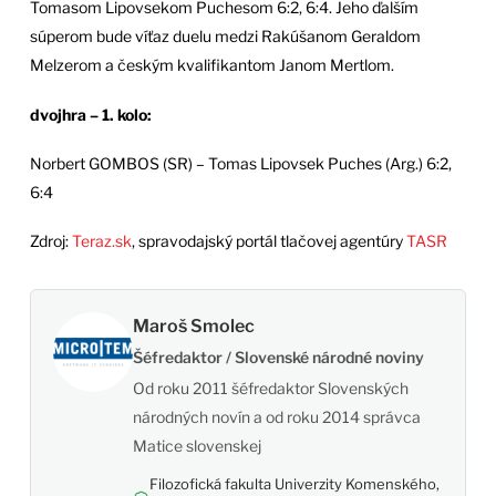
Tomasom Lipovsekom Puchesom 6:2, 6:4. Jeho ďalším
súperom bude víťaz duelu medzi Rakúšanom Geraldom
Melzerom a českým kvalifikantom Janom Mertlom.
dvojhra – 1. kolo:
Norbert GOMBOS (SR) – Tomas Lipovsek Puches (Arg.) 6:2,
6:4
Zdroj:
Teraz.sk
, spravodajský portál tlačovej agentúry
TASR
Maroš Smolec
Šéfredaktor / Slovenské národné noviny
Od roku 2011 šéfredaktor Slovenských
národných novín a od roku 2014 správca
Matice slovenskej
Filozofická fakulta Univerzity Komenského,