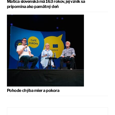
Matica slovenská má 163 rokov, jej vznik sa
pripomína ako pamätný deň
Pohode chýba mier a pokora