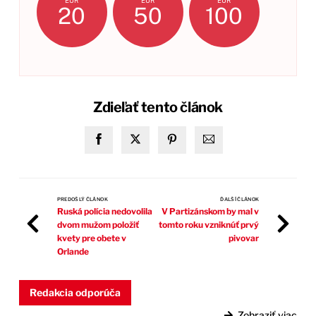
EUR
EUR
EUR
20
50
100
Zdieľať tento článok
PREDOŠLÝ ČLÁNOK
ĎALŠÍ ČLÁNOK
Ruská polícia nedovolila
V Partizánskom by mal v
dvom mužom položiť
tomto roku vzniknúť prvý
kvety pre obete v
pivovar
Orlande
Redakcia odporúča
Zobraziť viac