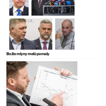
Božie mlyny melú pomaly