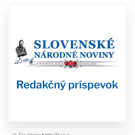
Čas čítania:
1 min
(77 slov)