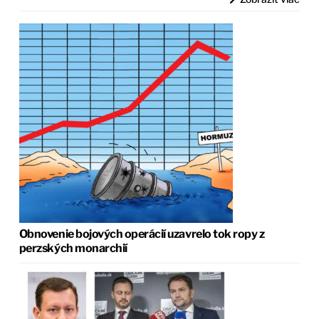
Obnovenie bojových operácií uzavrelo tok ropy z
perzských monarchií