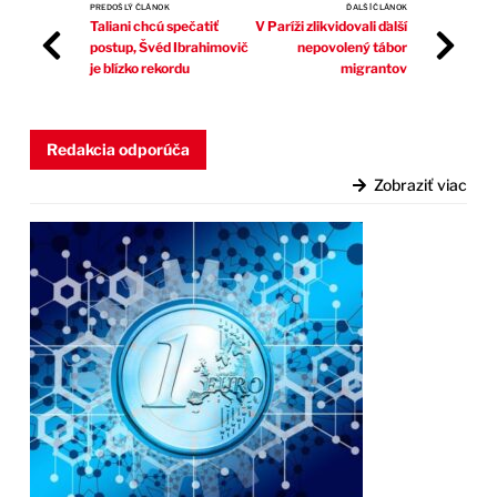
PREDOŠLÝ ČLÁNOK
ĎALŠÍ ČLÁNOK
Taliani chcú spečatiť
V Paríži zlikvidovali ďalší
postup, Švéd Ibrahimovič
nepovolený tábor
je blízko rekordu
migrantov
Redakcia odporúča
Zobraziť viac