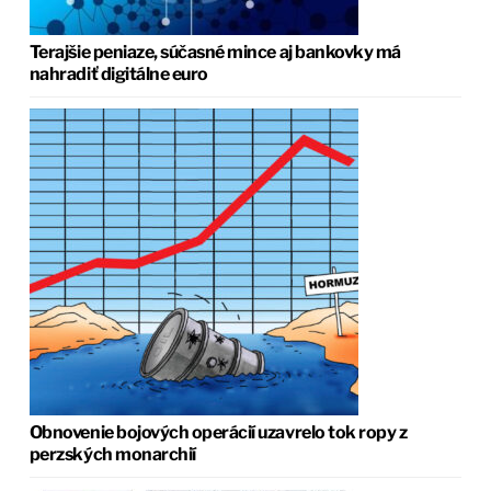
Terajšie peniaze, súčasné mince aj bankovky má
nahradiť digitálne euro
Obnovenie bojových operácií uzavrelo tok ropy z
perzských monarchií