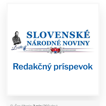
Čas čítania:
2 min
(260 slov)