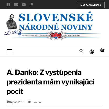
Skip
MATICA SLOVENSKÁ
to
content
Menu
A. Danko: Z vystúpenia
prezidenta mám vynikajúci
pocit
16 júna, 2016
terazsk