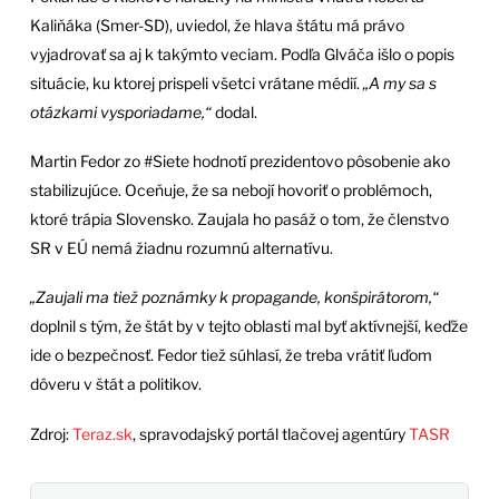
Kaliňáka (Smer-SD), uviedol, že hlava štátu má právo
vyjadrovať sa aj k takýmto veciam. Podľa Glváča išlo o popis
situácie, ku ktorej prispeli všetci vrátane médií.
„A my sa s
otázkami vysporiadame,“
dodal.
Martin Fedor zo #Siete hodnotí prezidentovo pôsobenie ako
stabilizujúce. Oceňuje, že sa nebojí hovoriť o problémoch,
ktoré trápia Slovensko. Zaujala ho pasáž o tom, že členstvo
SR v EÚ nemá žiadnu rozumnú alternatívu.
„Zaujali ma tiež poznámky k propagande, konšpirátorom,“
doplnil s tým, že štát by v tejto oblasti mal byť aktívnejší, keďže
ide o bezpečnosť. Fedor tiež súhlasí, že treba vrátiť ľuďom
dôveru v štát a politikov.
Zdroj:
Teraz.sk
, spravodajský portál tlačovej agentúry
TASR