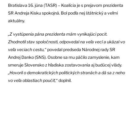
Bratislava 16. júna (TASR) – Koalícia je s prejavom prezidenta
SR Andreja Kisku spokojná. Bol podľa nej štátnický a veľmi
aktuálny.
„Z vystúpenia pána prezidenta mám vynikajúci pocit.
Zhodnotil stav spoločnosti, odpovedal na veľa vecí a ukázal vo
veľa veciach cestu,“
povedal predseda Národnej rady SR
Andrej Danko (SNS). Osobne sa mu páčilo zamyslenie, kam
smeruje Slovensko z hľadiska zostavovania aj budúcej vlády.
„Hovoril o demokratických politických stranách a dá sa z neho
vo veľa oblastiach poučiť,“
doplnil.