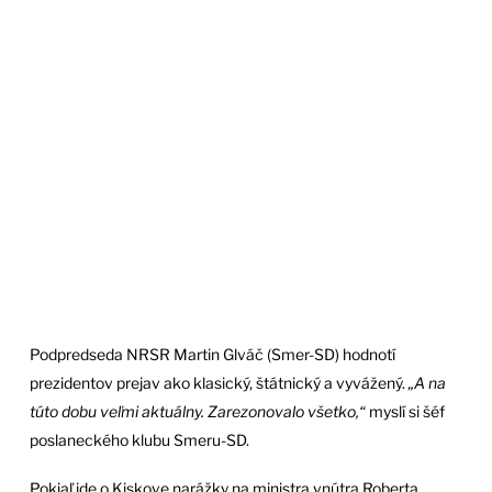
Podpredseda NRSR Martin Glváč (Smer-SD) hodnotí
prezidentov prejav ako klasický, štátnický a vyvážený.
„A na
túto dobu veľmi aktuálny. Zarezonovalo všetko,“
myslí si šéf
poslaneckého klubu Smeru-SD.
Pokiaľ ide o Kiskove narážky na ministra vnútra Roberta