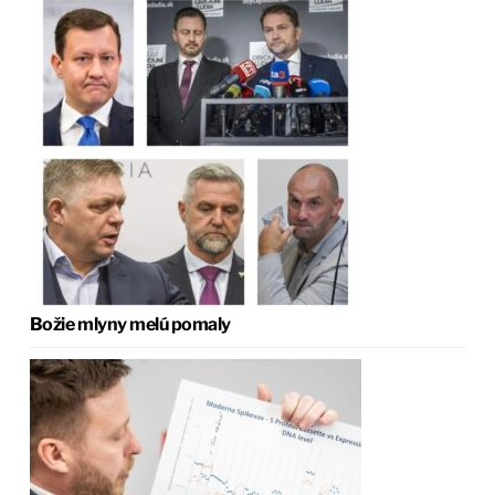
Božie mlyny melú pomaly