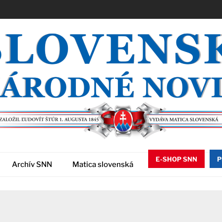
E-SHOP SNN
P
Archív SNN
Matica slovenská