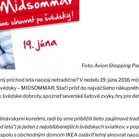
Foto: Avion Shopping Pa
očný príchod leta naozaj netradične? V nedeľu 19. júna 2016 m
po švédsky – MIDSOMMAR. Stačí prísť do najväčšieho nákupnéh
 švédske dobroty, spoznať severské ľudové zvyky, hry pre deti 
ávskymi koreňmi, radi by sme priblížili tieto zaujímavé trad
leta“) je jeden z najobľúbenejších švédskych sviatkov, v pop
 spolu s obchodným domom IKEA osláviť letný slnovrat naoz