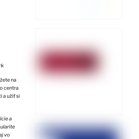
rk
ôžete na
o centra
a užiť si
ície a
ularite
aj vo