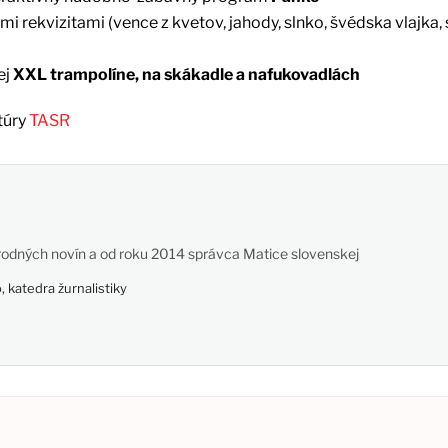
i rekvizitami (vence z kvetov, jahody, slnko, švédska vlajka,
ej
XXL trampolíne, na skákadle a nafukovadlách
túry
TASR
odných novín a od roku 2014 správca Matice slovenskej
 katedra žurnalistiky