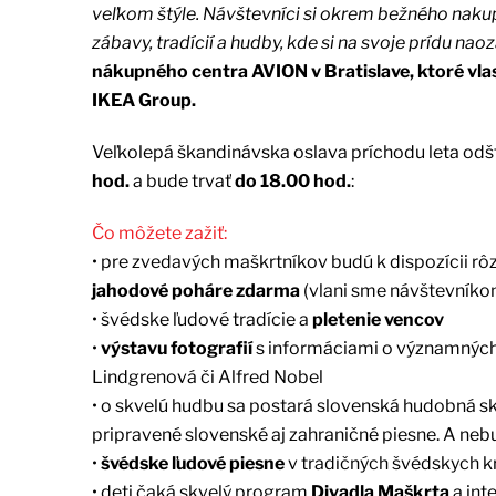
veľkom štýle. Návštevníci si okrem bežného naku
zábavy, tradícií a hudby, kde si na svoje prídu na
nákupného centra AVION v Bratislave, ktoré vla
IKEA Group.
Veľkolepá škandinávska oslava príchodu leta od
hod.
a bude trvať
do 18.00 hod.
:
Čo môžete zažiť:
• pre zvedavých maškrtníkov budú k dispozícii rô
jahodové poháre zdarma
(vlani sme návštevníkom
• švédske ľudové tradície a
pletenie vencov
•
výstavu fotografií
s informáciami o významných
Lindgrenová či Alfred Nobel
• o skvelú hudbu sa postará slovenská hudobná s
pripravené slovenské aj zahraničné piesne. A neb
•
švédske ľudové piesne
v tradičných švédskych kr
• deti čaká skvelý program
Divadla Maškrta
a int