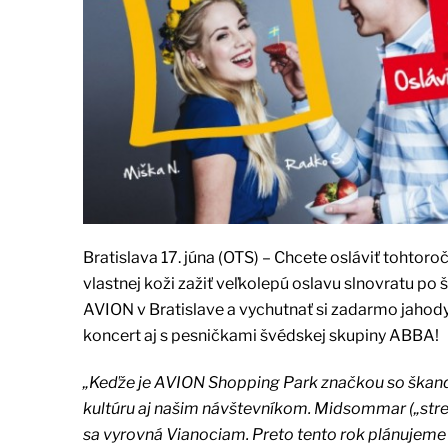
Bratislava 17. júna (OTS) – Chcete osláviť tohtor
vlastnej koži zažiť veľkolepú oslavu slnovratu 
AVION v Bratislave a vychutnať si zadarmo jahody,
koncert aj s pesničkami švédskej skupiny ABBA!
„Keďže je AVION Shopping Park značkou so škandin
kultúru aj našim návštevníkom. Midsommar („stred 
sa vyrovná Vianociam. Preto tento rok plánujeme