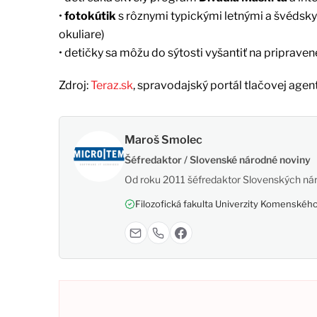
•
fotokútik
s rôznymi typickými letnými a švédskym
okuliare)
• detičky sa môžu do sýtosti vyšantiť na pripraven
Zdroj:
Teraz.sk
, spravodajský portál tlačovej agen
Maroš Smolec
Šéfredaktor / Slovenské národné noviny
Od roku 2011 šéfredaktor Slovenských nár
Filozofická fakulta Univerzity Komenského,