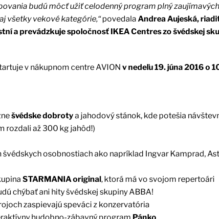
povania budú môcť užiť celodenný program plný zaujímavých 
ozaj všetky vekové kategórie,“
povedala
Andrea Aujeská, riadi
stní a prevádzkuje spoločnosť IKEA Centres zo švédskej sk
štartuje v nákupnom centre AVION
v nedeľu 19. júna 2016 o 1
zne
švédske dobroty
a jahodový stánok, kde potešia návštev
 rozdali až 300 kg jahôd!)
 švédskych osobnostiach ako napríklad Ingvar Kamprad, Ast
kupina
STARMANIA original
, ktorá má vo svojom repertoári
udú chýbať ani hity švédskej skupiny ABBA!
ojoch zaspievajú speváci z konzervatória
eraktívny hudobno-zábavný program
Pánko