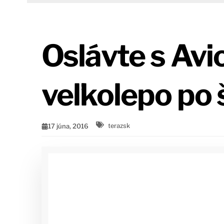
Oslávte s Av
veľkolepo po 
17 júna, 2016
terazsk