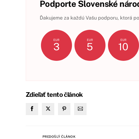
Podporte Slovenské národ
Ďakujeme za každú Vašu podporu, ktorá pom
EUR
EUR
EUR
3
5
10
Zdieľať tento článok
PREDOŠLÝ ČLÁNOK