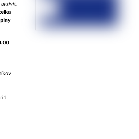
aktivít,
teľka
upiny
0.00
níkov
rid