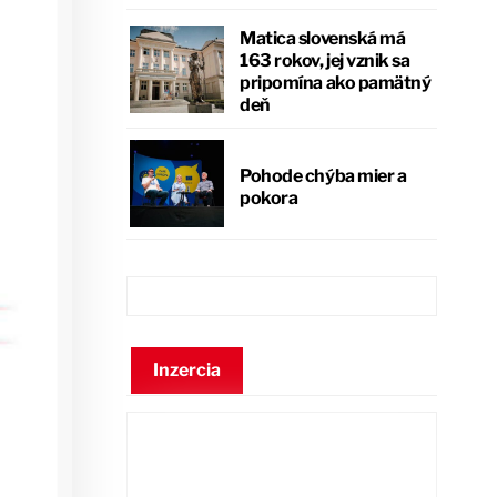
Matica slovenská má
163 rokov, jej vznik sa
pripomína ako pamätný
deň
Pohode chýba mier a
pokora
Inzercia