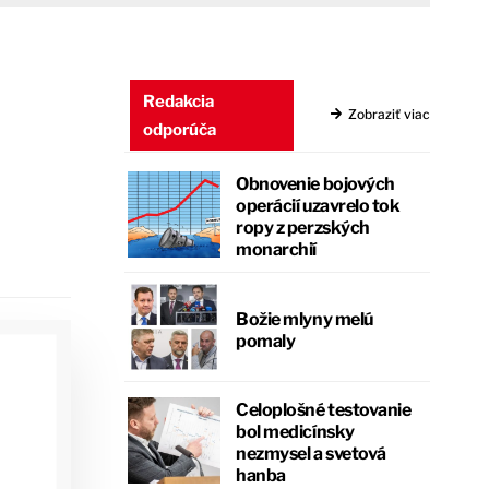
Redakcia
Zobraziť viac
odporúča
Obnovenie bojových
operácií uzavrelo tok
ropy z perzských
monarchií
Božie mlyny melú
pomaly
Celoplošné testovanie
bol medicínsky
nezmysel a svetová
hanba