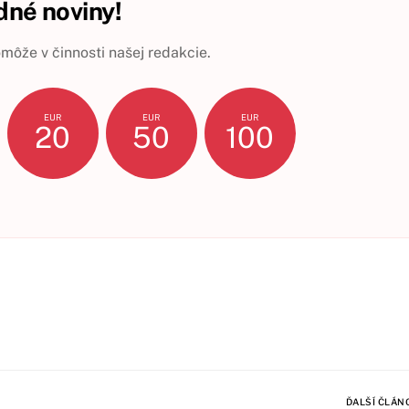
né noviny!
ôže v činnosti našej redakcie.
EUR
EUR
EUR
20
50
100
ĎALŠÍ ČLÁN