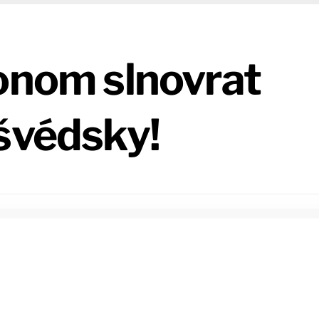
ionom slnovrat
švédsky!