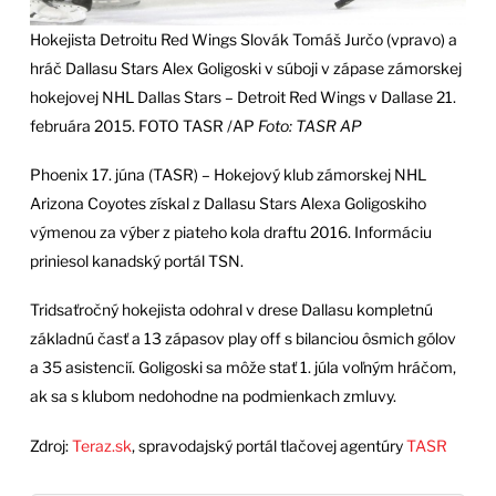
Hokejista Detroitu Red Wings Slovák Tomáš Jurčo (vpravo) a
hráč Dallasu Stars Alex Goligoski v súboji v zápase zámorskej
hokejovej NHL Dallas Stars – Detroit Red Wings v Dallase 21.
februára 2015. FOTO TASR /AP
Foto: TASR AP
Phoenix 17. júna (TASR) – Hokejový klub zámorskej NHL
Arizona Coyotes získal z Dallasu Stars Alexa Goligoskiho
výmenou za výber z piateho kola draftu 2016. Informáciu
priniesol kanadský portál TSN.
Tridsaťročný hokejista odohral v drese Dallasu kompletnú
základnú časť a 13 zápasov play off s bilanciou ôsmich gólov
a 35 asistencií. Goligoski sa môže stať 1. júla voľným hráčom,
ak sa s klubom nedohodne na podmienkach zmluvy.
Zdroj:
Teraz.sk
, spravodajský portál tlačovej agentúry
TASR