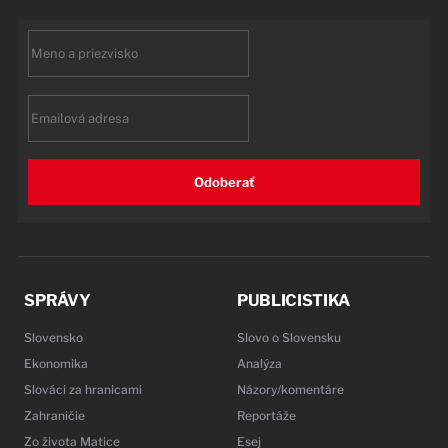
First
name
Email
Odoberať
SPRÁVY
PUBLICISTIKA
Slovensko
Slovo o Slovensku
Ekonomika
Analýza
Slováci za hranicami
Názory/komentáre
Zahraničie
Reportáže
Zo života Matice
Esej