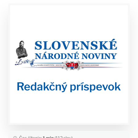
Čas čítania:
1 min
(112 slov)