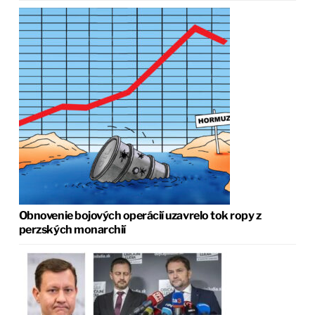
Obnovenie bojových operácií uzavrelo tok ropy z
perzských monarchií