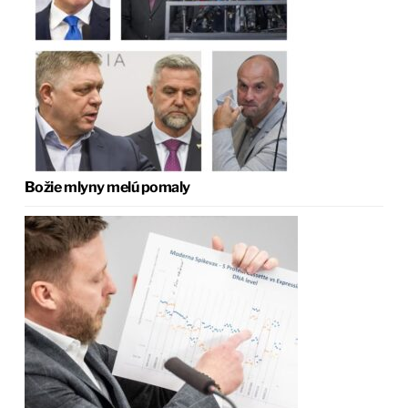
Božie mlyny melú pomaly