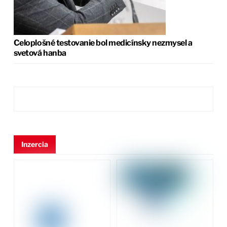
Celoplošné testovanie bol medicínsky nezmysel a
svetová hanba
Inzercia