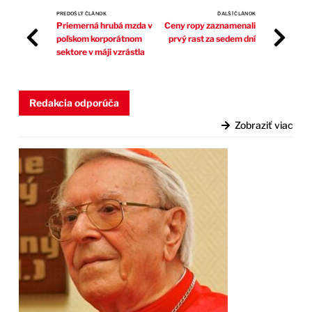
PREDOŠLÝ ČLÁNOK
ĎALŠÍ ČLÁNOK
Priemerná hrubá mzda v
Ceny ropy zaznamenali
poľskom korporátnom
prvý rast za sedem dní
sektore v máji vzrástla
Redakcia odporúča
Zobraziť viac