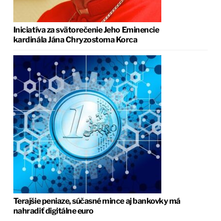
Iniciatíva za svätorečenie Jeho Eminencie
kardinála Jána Chryzostoma Korca
Terajšie peniaze, súčasné mince aj bankovky má
nahradiť digitálne euro