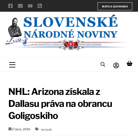
Skip
MATICA SLOVENSKÁ
to
content
Menu
NHL: Arizona získala z
Dallasu práva na obrancu
Goligoskiho
17 júna, 2016
terazsk