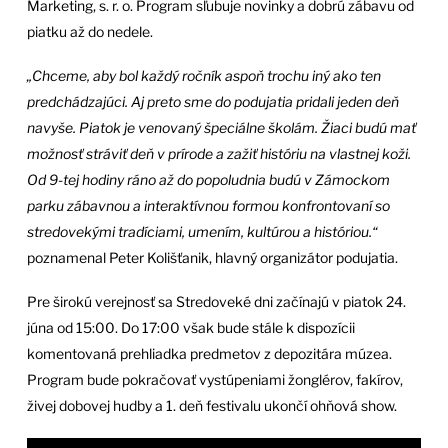
Marketing, s. r. o. Program sľubuje novinky a dobrú zábavu od
piatku až do nedele.
„Chceme, aby bol každý ročník aspoň trochu iný ako ten
predchádzajúci. Aj preto sme do podujatia pridali jeden deň
navyše. Piatok je venovaný špeciálne školám. Žiaci budú mať
možnosť stráviť deň v prírode a zažiť históriu na vlastnej koži.
Od 9-tej hodiny ráno až do popoludnia budú v Zámockom
parku zábavnou a interaktívnou formou konfrontovaní so
stredovekými tradíciami, umením, kultúrou a históriou.“
poznamenal Peter Kolišťanik, hlavný organizátor podujatia.
Pre širokú verejnosť sa Stredoveké dni začínajú v piatok 24.
júna od 15:00. Do 17:00 však bude stále k dispozícii
komentovaná prehliadka predmetov z depozitára múzea.
Program bude pokračovať vystúpeniami žonglérov, fakírov,
živej dobovej hudby a 1. deň festivalu ukončí ohňová show.