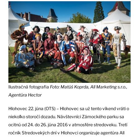
Ilustračná fotografia
Foto: Matúš Koprda, All Marketing s.r.o.,
Agentúra Hector
Hlohovec 22. júna (OTS) – Hlohovec sa už tento víkend vráti o
niekoľko storočí dozadu. Návštevníci Zámockého parku sa
ocitnú od 24. do 26. júna 2016 v atmosfére stredoveku. Tretí
ročník Stredovekých dní v Hlohovci organizuje agentúra All