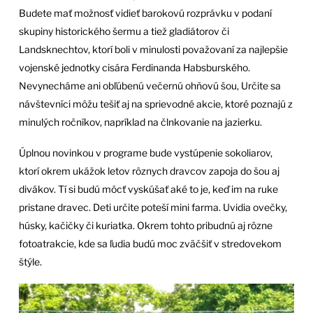
Budete mať možnosť vidieť barokovú rozprávku v podaní
skupiny historického šermu a tiež gladiátorov či
Landsknechtov, ktorí boli v minulosti považovaní za najlepšie
vojenské jednotky cisára Ferdinanda Habsburského.
Nevynecháme ani obľúbenú večernú ohňovú šou, Určite sa
návštevníci môžu tešiť aj na sprievodné akcie, ktoré poznajú z
minulých ročníkov, napríklad na člnkovanie na jazierku.
Úplnou novinkou v programe bude vystúpenie sokoliarov,
ktorí okrem ukážok letov rôznych dravcov zapoja do šou aj
divákov. Tí si budú môcť vyskúšať aké to je, keď im na ruke
pristane dravec. Deti určite poteší mini farma. Uvidia ovečky,
húsky, kačičky či kuriatka. Okrem tohto pribudnú aj rôzne
fotoatrakcie, kde sa ľudia budú moc zväčšiť v stredovekom
štýle.