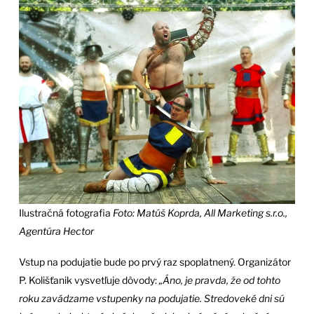
Ilustračná fotografia
Foto: Matúš Koprda, All Marketing s.r.o.,
Agentúra Hector
Vstup na podujatie bude po prvý raz spoplatnený. Organizátor
P. Kolišťanik vysvetľuje dôvody:
„Áno, je pravda, že od tohto
roku zavádzame vstupenky na podujatie. Stredoveké dni sú