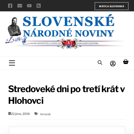
Skip
MATICA SLOVENSKÁ
to
content
Menu
Stredoveké dni po tretí krát v
Hlohovci
22 júna, 2016
terazsk