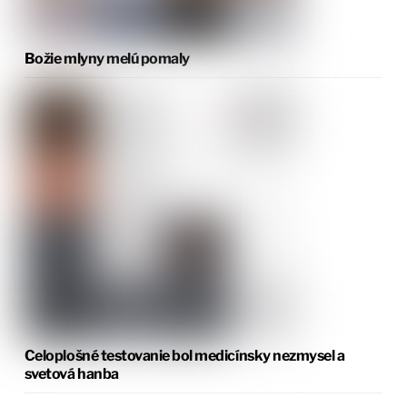
Božie mlyny melú pomaly
Celoplošné testovanie bol medicínsky nezmysel a
svetová hanba