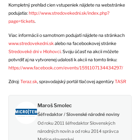
Kompletný prehľad cien vstupeniek nájdete na webstránke
podujatia:
http://www.stredovekedni.sk/index.php?
page=tickets
.
Viac informácii o samotnom podujatí nájdete na stránkach
www.stredovekedni.sk
alebo na facebookovej stránke
Stredoveké dni v Hlohovci
. Svoju účasť na akcii môžete
potvrdiť aj na vytvorenej udalosti k akcii na tomto linku:
https://www.facebook.com/events/1591107134434297/
Zdroj:
Teraz.sk
, spravodajský portál tlačovej agentúry
TASR
Maroš Smolec
Šéfredaktor / Slovenské národné noviny
Od roku 2011 šéfredaktor Slovenských
národných novín a od roku 2014 správca
Matice slovenskej