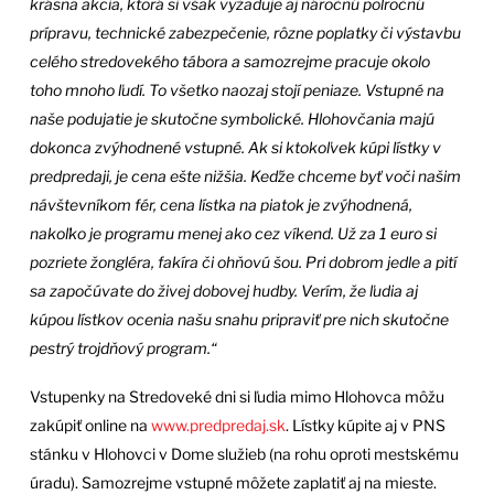
krásna akcia, ktorá si však vyžaduje aj náročnú polročnú
prípravu, technické zabezpečenie, rôzne poplatky či výstavbu
celého stredovekého tábora a samozrejme pracuje okolo
toho mnoho ľudí. To všetko naozaj stojí peniaze. Vstupné na
naše podujatie je skutočne symbolické. Hlohovčania majú
dokonca zvýhodnené vstupné. Ak si ktokoľvek kúpi lístky v
predpredaji, je cena ešte nižšia. Keďže chceme byť voči našim
návštevníkom fér, cena lístka na piatok je zvýhodnená,
nakoľko je programu menej ako cez víkend. Už za 1 euro si
pozriete žongléra, fakíra či ohňovú šou. Pri dobrom jedle a pití
sa započúvate do živej dobovej hudby. Verím, že ľudia aj
kúpou lístkov ocenia našu snahu pripraviť pre nich skutočne
pestrý trojdňový program.“
Vstupenky na Stredoveké dni si ľudia mimo Hlohovca môžu
zakúpiť online na
www.predpredaj.sk
. Lístky kúpite aj v PNS
stánku v Hlohovci v Dome služieb (na rohu oproti mestskému
úradu). Samozrejme vstupné môžete zaplatiť aj na mieste.