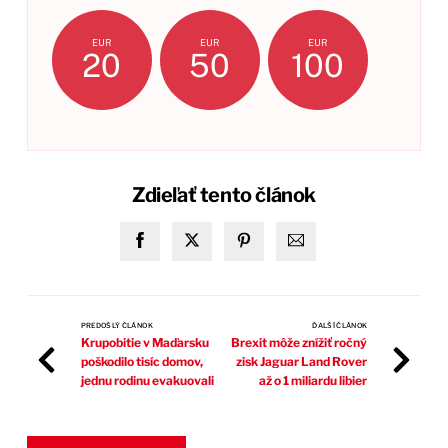
EUR
EUR
EUR
20
50
100
Zdieľať tento článok
PREDOŠLÝ ČLÁNOK
ĎALŠÍ ČLÁNOK
Krupobitie v Maďarsku
Brexit môže znížiť ročný
poškodilo tisíc domov,
zisk Jaguar Land Rover
jednu rodinu evakuovali
až o 1 miliardu libier