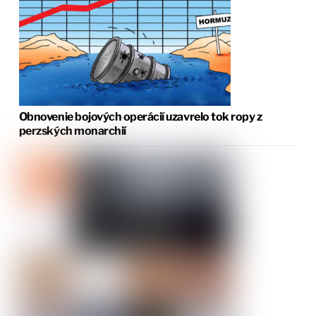
Obnovenie bojových operácií uzavrelo tok ropy z
perzských monarchií