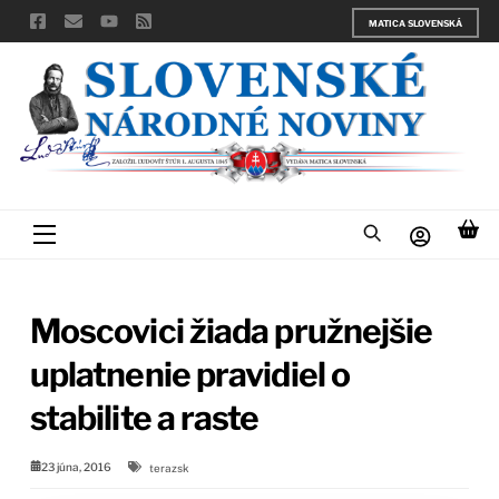
Skip
MATICA SLOVENSKÁ
to
content
Menu
Moscovici žiada pružnejšie
uplatnenie pravidiel o
stabilite a raste
23 júna, 2016
terazsk