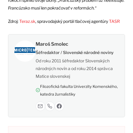
rokoch splnilo svoje úlohy:
„Francúzsky problém už neexistuje.
Francúzsko musí len pokračovať v reformách.“
Zdroj:
Teraz.sk
, spravodajský portál tlačovej agentúry
TASR
Maroš Smolec
Šéfredaktor / Slovenské národné noviny
Od roku 2011 šéfredaktor Slovenských
národných novín a od roku 2014 správca
Matice slovenskej
Filozofická fakulta Univerzity Komenského,
katedra žurnalistiky