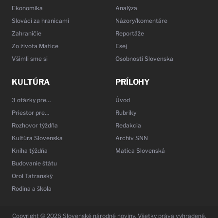
Ekonomika
Analýza
Slováci za hranicami
Názory/komentáre
Zahraničie
Reportáže
Zo života Matice
Esej
Všimli sme si
Osobnosti Slovenska
KULTÚRA
PRÍLOHY
3 otázky pre…
Úvod
Priestor pre…
Rubriky
Rozhovor týždňa
Redakcia
Kultúra Slovenska
Archív SNN
Kniha týždňa
Matica Slovenská
Budovanie štátu
Orol Tatranský
Rodina a škola
Copyright © 2026 Slovenské národné noviny. Všetky práva vyhradené.