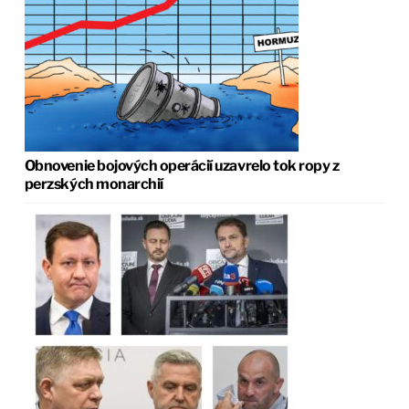
Obnovenie bojových operácií uzavrelo tok ropy z
perzských monarchií