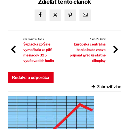
Zdieľať tento článok
PREDOŠLÝ ČLÁNOK
ĎALŠÍ ČLÁNOK
Školáčka zo Šale
Európska centrálna
vymeškala za päť
banka bude znova
mesiacov 325
prijímať grécke štátne
vyučovacích hodín
dlhopisy
Redakcia odporúča
Zobraziť viac