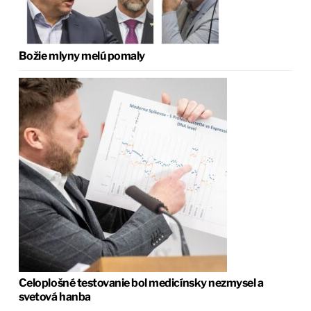
Božie mlyny melú pomaly
Celoplošné testovanie bol medicínsky nezmysel a
svetová hanba