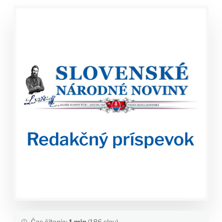
Čas čítania:
1 min
(186 slov)