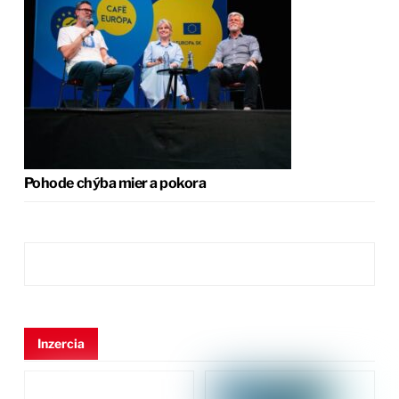
Pohode chýba mier a pokora
Inzercia