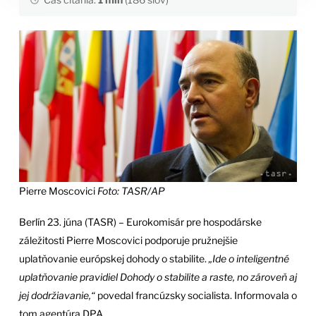
Pierre Moscovici
Foto: TASR/AP
Berlín 23. júna (TASR) – Eurokomisár pre hospodárske
záležitosti Pierre Moscovici podporuje pružnejšie
uplatňovanie európskej dohody o stabilite.
„Ide o inteligentné
uplatňovanie pravidiel Dohody o stabilite a raste, no zároveň aj
jej dodržiavanie,“
povedal francúzsky socialista. Informovala o
tom agentúra DPA.