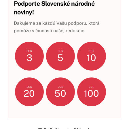
Podporte Slovenské národné
noviny!
Ďakujeme za každú Vašu podporu, ktorá
pomôže v činnosti našej redakcie.
EUR
EUR
EUR
3
5
10
EUR
EUR
EUR
20
50
100