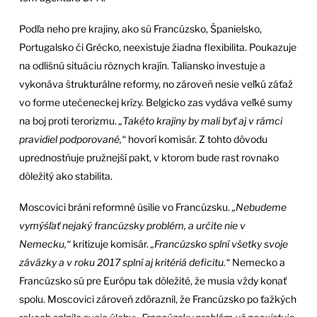
Podľa neho pre krajiny, ako sú Francúzsko, Španielsko,
Portugalsko či Grécko, neexistuje žiadna flexibilita. Poukazuje
na odlišnú situáciu rôznych krajín. Taliansko investuje a
vykonáva štrukturálne reformy, no zároveň nesie veľkú záťaž
vo forme utečeneckej krízy. Belgicko zas vydáva veľké sumy
na boj proti terorizmu.
„Takéto krajiny by mali byť aj v rámci
pravidiel podporované,“
hovorí komisár. Z tohto dôvodu
uprednostňuje pružnejší pakt, v ktorom bude rast rovnako
dôležitý ako stabilita.
Moscovici bráni reformné úsilie vo Francúzsku.
„Nebudeme
vymýšľať nejaký francúzsky problém, a určite nie v
Nemecku,“
kritizuje komisár.
„Francúzsko splní všetky svoje
záväzky a v roku 2017 splní aj kritériá deficitu.“
Nemecko a
Francúzsko sú pre Európu tak dôležité, že musia vždy konať
spolu. Moscovici zároveň zdôraznil, že Francúzsko po ťažkých