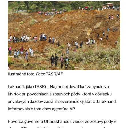
Ilustračné foto.
Foto: TASR/AP
Laknaú 1. júla (TASR) – Najmenej deväť ľudí zahynulo vo
štvrtok pri povodniach a zosuvoch pôdy, ktoré v dôsledku
prívalových dažďov zasiahli severoindický štát Uttarákhand.
Informovala o tom dnes agentúra AP.
Hovorca guvernéra Uttarákhandu uviedol, že zosuvy pôdy v