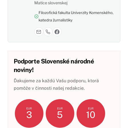
Matice slovenskej
Filozofická fakulta Univerzity Komenského,
katedra žurnalistiky
Podporte Slovenské národné
noviny!
Ďakujeme za každú Vašu podporu, ktorá
pomôže v činnosti našej redakcie.
EUR
EUR
EUR
3
5
10