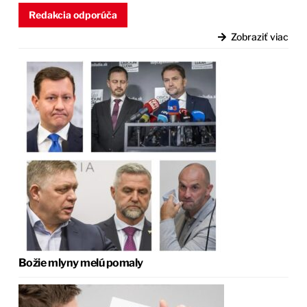
Redakcia odporúča
Zobraziť viac
Božie mlyny melú pomaly