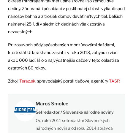
okrese Pithoragárh takmer úplne zrovnali so zemou dve
dediny. Záchranári pôsobiaci v postihnutej oblasti vytiahli spod
nánosov bahna a z trosiek domov deväť mŕtvych tiel. Ďalších
najmenej 25 ľudí v siedmich dedinách však zostáva
nezvestných.
Pri zosuvoch pôdy spôsobených monzúnovými dažďami,
ktoré štát Uttarákhand zasiahli v roku 2013, zahynulo viac
ako 1 000 ľudí. Išlo o najvýdatnejšie dažde v tejto oblasti za
ostatných 80 rokov.
Zdroj:
Teraz.sk
, spravodajský portál tlačovej agentúry
TASR
Maroš Smolec
Šéfredaktor / Slovenské národné noviny
Od roku 2011 šéfredaktor Slovenských
národných novín a od roku 2014 správca