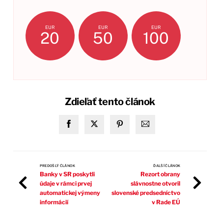
EUR
EUR
EUR
20
50
100
Zdieľať tento článok
PREDOŠLÝ ČLÁNOK
ĎALŠÍ ČLÁNOK
Banky v SR poskytli
Rezort obrany
údaje v rámci prvej
slávnostne otvoril
automatickej výmeny
slovenské predsedníctvo
informácií
v Rade EÚ