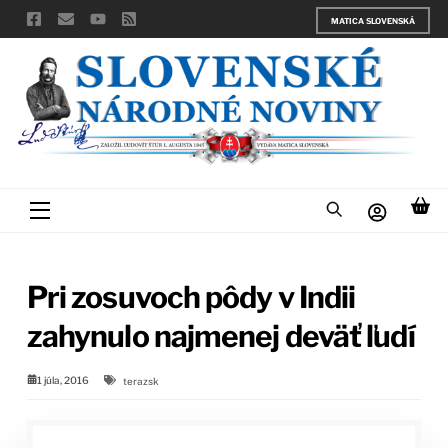
Skip
MATICA SLOVENSKÁ
to
content
Menu
Pri zosuvoch pôdy v Indii
zahynulo najmenej deväť ľudí
1 júla, 2016
terazsk