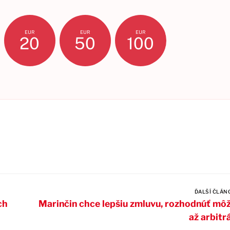
EUR
EUR
EUR
20
50
100
ĎALŠÍ ČLÁN
ch
Marinčin chce lepšiu zmluvu, rozhodnúť mô
až arbitr