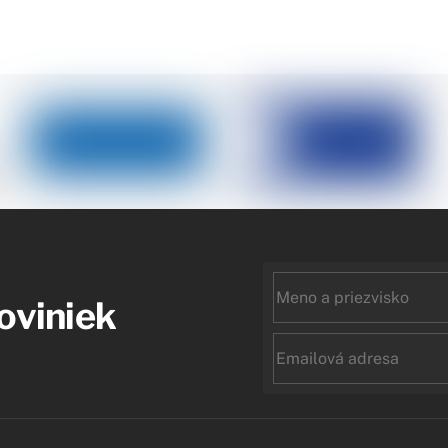
First
noviniek
name
Email