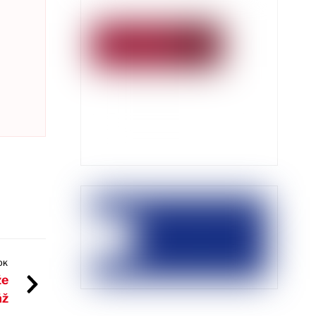
OK
že
áž