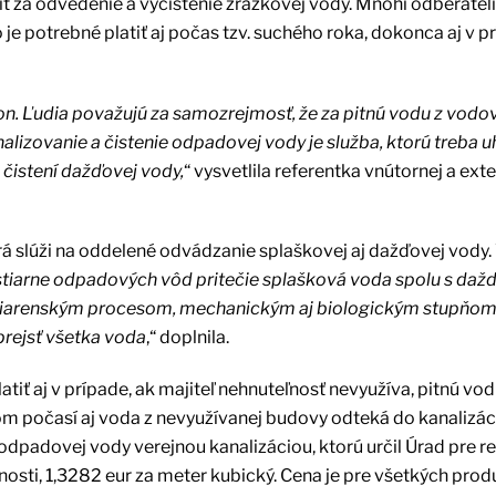
 za odvedenie a vyčistenie zrážkovej vody. Mnohí odberateli
je potrebné platiť aj počas tzv. suchého roka, dokonca aj v pr
kon. Ľudia považujú za samozrejmosť, že za pitnú vodu z vod
nalizovanie a čistenie odpadovej vody je služba, ktorú treba uh
 čistení dažďovej vody,
“ vysvetlila referentka vnútornej a exte
orá slúži na oddelené odvádzanie splaškovej aj dažďovej vody.
stiarne odpadových vôd pritečie splašková voda spolu s daž
Čistiarenským procesom, mechanickým aj biologickým stupňom 
prejsť všetka voda
,“ doplnila.
atiť aj v prípade, ak majiteľ nehnuteľnosť nevyužíva, pitnú vo
om počasí aj voda z nevyužívanej budovy odteká do kanalizáci
odpadovej vody verejnou kanalizáciou, ktorú určil Úrad pre r
osti, 1,3282 eur za meter kubický. Cena je pre všetkých pro