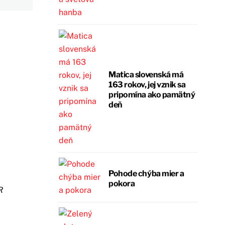
Matica slovenská má
163 rokov, jej vznik sa
pripomína ako pamätný
deň
Pohode chýba mier a
pokora
R