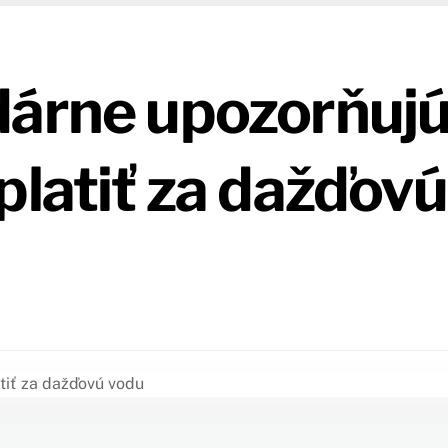
dárne upozorňuj
platiť za dažďovú