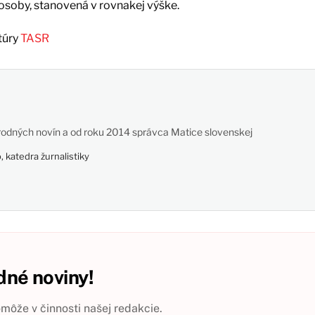
 osoby, stanovená v rovnakej výške.
túry
TASR
odných novín a od roku 2014 správca Matice slovenskej
 katedra žurnalistiky
né noviny!
ôže v činnosti našej redakcie.