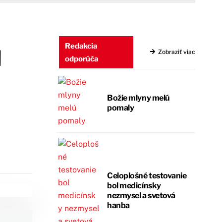
ú
Redakcia
Zobraziť viac
odporúča
Božie mlyny melú
pomaly
Celoplošné testovanie
bol medicínsky
nezmysel a svetová
hanba