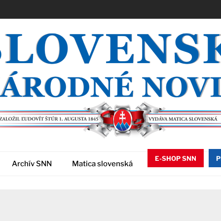
E-SHOP SNN
P
Archív SNN
Matica slovenská