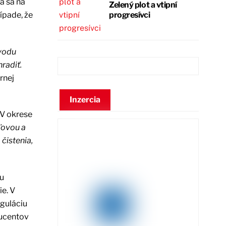
a sa na
Zelený plot a vtipní
ípade, že
progresívci
ovodu
radiť.
rnej
Inzercia
 V okrese
ďovou a
čistenia,
du
e. V
eguláciu
ducentov