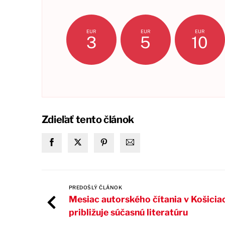
EUR
EUR
EUR
3
5
10
Zdieľať tento článok
PREDOŠLÝ ČLÁNOK
Mesiac autorského čítania v Košicia
približuje súčasnú literatúru