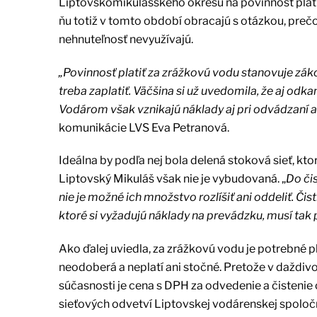
Liptovskomikulášskeho okresu na povinnosť platiť
ňu totiž v tomto období obracajú s otázkou, prečo 
nehnuteľnosť nevyužívajú.
„Povinnosť platiť za zrážkovú vodu stanovuje zá
treba zaplatiť. Väčšina si už uvedomila, že aj odka
Vodárom však vznikajú náklady aj pri odvádzaní a
komunikácie LVS Eva Petranová.
Ideálna by podľa nej bola delená stoková sieť, kt
Liptovský Mikuláš však nie je vybudovaná. „
Do či
nie je možné ich množstvo rozlíšiť ani oddeliť. 
ktoré si vyžadujú náklady na prevádzku, musí tak 
Ako ďalej uviedla, za zrážkovú vodu je potrebné pl
neodoberá a neplatí ani stočné. Pretože v daždiv
súčasnosti je cena s DPH za odvedenie a čistenie 
sieťových odvetví Liptovskej vodárenskej spoločn