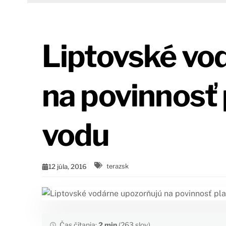
Liptovské vo
na povinnosť 
vodu
12 júla, 2016
terazsk
Čas čítania:
2 min
(263 slov)