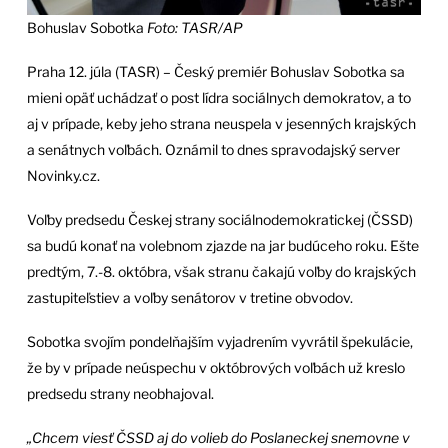
Bohuslav Sobotka
Foto: TASR/AP
Praha 12. júla (TASR) – Český premiér Bohuslav Sobotka sa
mieni opäť uchádzať o post lídra sociálnych demokratov, a to
aj v prípade, keby jeho strana neuspela v jesenných krajských
a senátnych voľbách. Oznámil to dnes spravodajský server
Novinky.cz.
Voľby predsedu Českej strany sociálnodemokratickej (ČSSD)
sa budú konať na volebnom zjazde na jar budúceho roku. Ešte
predtým, 7.-8. októbra, však stranu čakajú voľby do krajských
zastupiteľstiev a voľby senátorov v tretine obvodov.
Sobotka svojím pondelňajším vyjadrením vyvrátil špekulácie,
že by v prípade neúspechu v októbrových voľbách už kreslo
predsedu strany neobhajoval.
„Chcem viesť ČSSD aj do volieb do Poslaneckej snemovne v