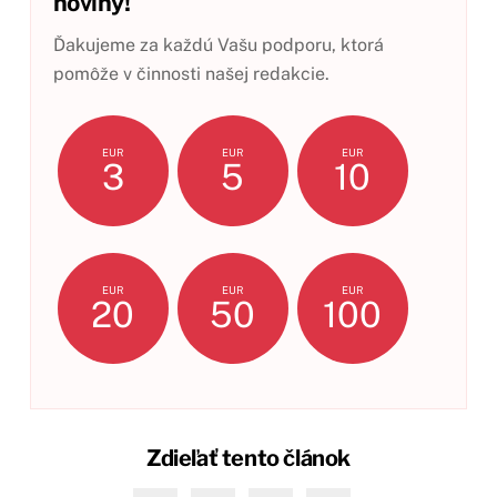
noviny!
Ďakujeme za každú Vašu podporu, ktorá
pomôže v činnosti našej redakcie.
EUR
EUR
EUR
3
5
10
EUR
EUR
EUR
20
50
100
Zdieľať tento článok