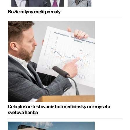
Božie mlyny melú pomaly
Celoplošné testovanie bol medicínsky nezmysel a
svetová hanba