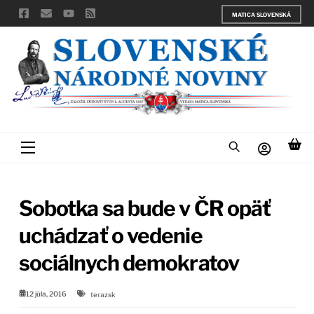
Skip
MATICA SLOVENSKÁ
to
content
Menu
Sobotka sa bude v ČR opäť
uchádzať o vedenie
sociálnych demokratov
12 júla, 2016
terazsk