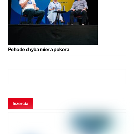
Pohode chýba mier a pokora
Inzercia