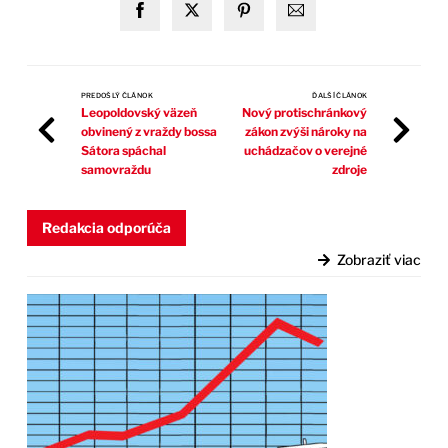
PREDOŠLÝ ČLÁNOK
ĎALŠÍ ČLÁNOK
Leopoldovský väzeň
Nový protischránkový
obvinený z vraždy bossa
zákon zvýši nároky na
Sátora spáchal
uchádzačov o verejné
samovraždu
zdroje
Redakcia odporúča
Zobraziť viac