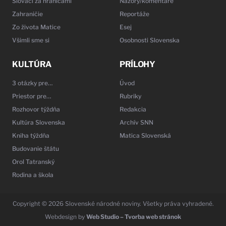
Slováci za hranicami
Názory/komentáre
Zahraničie
Reportáže
Zo života Matice
Esej
Všimli sme si
Osobnosti Slovenska
KULTÚRA
PRÍLOHY
3 otázky pre…
Úvod
Priestor pre…
Rubriky
Rozhovor týždňa
Redakcia
Kultúra Slovenska
Archív SNN
Kniha týždňa
Matica Slovenská
Budovanie štátu
Orol Tatranský
Rodina a škola
Copyright © 2026 Slovenské národné noviny. Všetky práva vyhradené.
Webdesign by
Web Studio – Tvorba web stránok