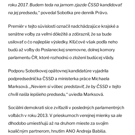
roku 2017. Budem teda na jarnom zjazde ČSSD kandidovať
na jej predsedu,“
povedal Sobotka pre denník Právo.
Premiér v tejto súvislosti označil nadchádzajúce krajské a
senátne voľby za veľmi dôležité a zdôraznil, že sa bude
usilovať o čo najlepšie výsledky. Kľúčové však podľa neho
budú až voľby do Poslaneckej snemovne, dolnej komory
parlamentu ČR, ktoré rozhodnú o zložení budúcej vlády.
Podporu Sobotkovej opätovnej kandidatúre vyjadrila
podpredsedníčka ČSSD a ministerka práce Michaela
Marksová.
„Neviem si vôbec predstaviť, že by ČSSD v tejto
chvíli našla lepšieho predsedu,“
uviedla Marksová.
Sociálni demokrati síce zvíťazili v posledných parlamentných
voľbách v roku 2013. V prieskumoch verejnej mienky sa ale
dlhodobo umiestňujú až na druhom mieste za svojím
koaličným partnerom, hnutím ANO Andreja Babiša.