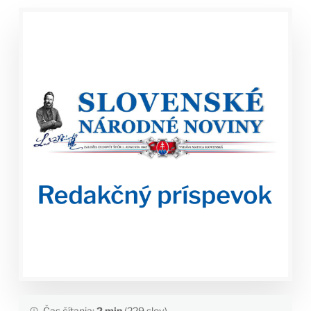
Čas čítania:
2 min
(229 slov)