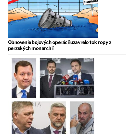
Obnovenie bojových operácií uzavrelo tok ropy z
perzských monarchií