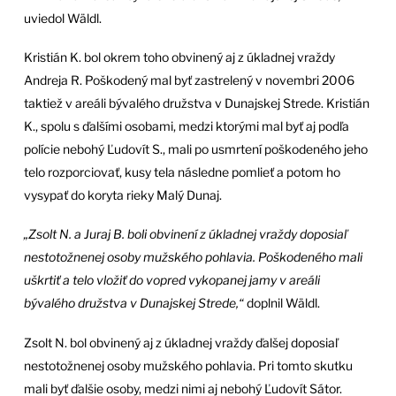
uviedol Wäldl.
Kristián K. bol okrem toho obvinený aj z úkladnej vraždy
Andreja R. Poškodený mal byť zastrelený v novembri 2006
taktiež v areáli bývalého družstva v Dunajskej Strede. Kristián
K., spolu s ďalšími osobami, medzi ktorými mal byť aj podľa
polície nebohý Ľudovít S., mali po usmrtení poškodeného jeho
telo rozporciovať, kusy tela následne pomlieť a potom ho
vysypať do koryta rieky Malý Dunaj.
„Zsolt N. a Juraj B. boli obvinení z úkladnej vraždy doposiaľ
nestotožnenej osoby mužského pohlavia. Poškodeného mali
uškrtiť a telo vložiť do vopred vykopanej jamy v areáli
bývalého družstva v Dunajskej Strede,“
doplnil Wäldl.
Zsolt N. bol obvinený aj z úkladnej vraždy ďalšej doposiaľ
nestotožnenej osoby mužského pohlavia. Pri tomto skutku
mali byť ďalšie osoby, medzi nimi aj nebohý Ľudovít Sátor.