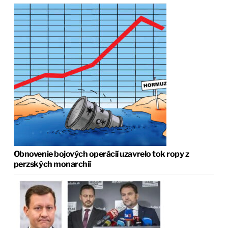
Obnovenie bojových operácií uzavrelo tok ropy z
perzských monarchií