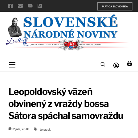
Skip
MATICA SLOVENSKÁ
to
content
Menu
Leopoldovský väzeň
obvinený z vraždy bossa
Sátora spáchal samovraždu
12 júla, 2016
terazsk