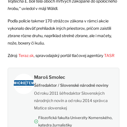
Vojtecha É. boli telá oboch mŕtvych zakopané do spoločného
hrobu,“
uviedol v máji Wäldl.
Podľa polície takmer 170 strážcov zákona v rámci akcie
vykonalo deväť prehliadok iných priestorov, pričom zaistili
zbrane rôzne druhu, napríklad strelné zbrane, ale i mačety,
nože, boxery či kušu.
Zdroj:
Teraz.sk
, spravodajský portál tlačovej agentúry
TASR
Maroš Smolec
Šéfredaktor / Slovenské národné noviny
Od roku 2011 šéfredaktor Slovenských
národných novín a od roku 2014 správca
Matice slovenskej
Filozofická fakulta Univerzity Komenského,
katedra žurnalistiky