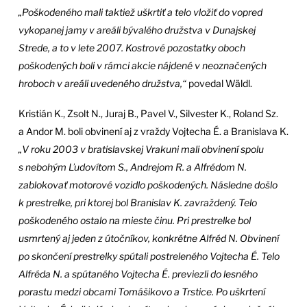
„Poškodeného mali taktiež uškrtiť a telo vložiť do vopred
vykopanej jamy v areáli bývalého družstva v Dunajskej
Strede, a to v lete 2007. Kostrové pozostatky oboch
poškodených boli v rámci akcie nájdené v neoznačených
hroboch v areáli uvedeného družstva,“
povedal Wäldl.
Kristián K., Zsolt N., Juraj B., Pavel V., Silvester K., Roland Sz.
a Andor M. boli obvinení aj z vraždy Vojtecha É. a Branislava K.
„V roku 2003 v bratislavskej Vrakuni mali obvinení spolu
s nebohým Ľudovítom S., Andrejom R. a Alfrédom N.
zablokovať motorové vozidlo poškodených. Následne došlo
k prestrelke, pri ktorej bol Branislav K. zavraždený. Telo
poškodeného ostalo na mieste činu. Pri prestrelke bol
usmrtený aj jeden z útočníkov, konkrétne Alfréd N. Obvinení
po skončení prestrelky spútali postreleného Vojtecha É. Telo
Alfréda N. a spútaného Vojtecha É. previezli do lesného
porastu medzi obcami Tomášikovo a Trstice. Po uškrtení