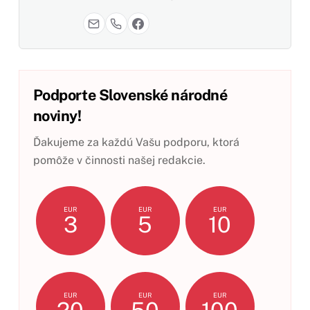
Podporte Slovenské národné
noviny!
Ďakujeme za každú Vašu podporu, ktorá
pomôže v činnosti našej redakcie.
EUR
EUR
EUR
3
5
10
EUR
EUR
EUR