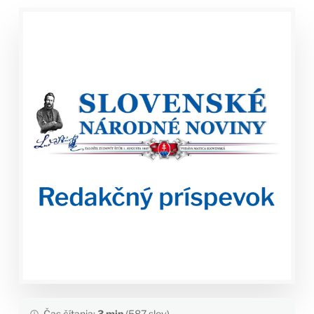
Čas čítania:
3 min
(587 slov)