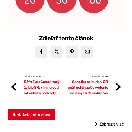
20
50
100
Zdieľať tento článok
PREDOŠLÝ ČLÁNOK
ĎALŠÍ ČLÁNOK
Šéfa EuroGasu, ktorý
Sobotka sa bude v ČR
žaluje SR, v minulosti
opäť uchádzať o vedenie
odsúdili za podvody
sociálnych demokratov
Redakcia odporúča
Zobraziť viac