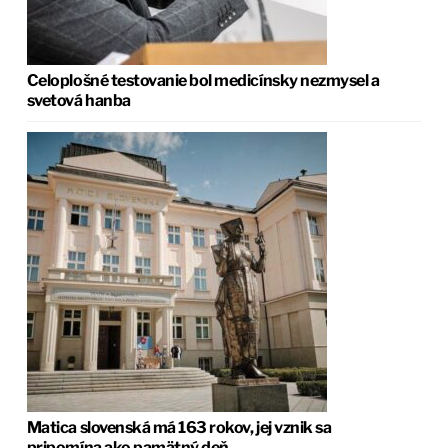
Celoplošné testovanie bol medicínsky nezmysel a
svetová hanba
Matica slovenská má 163 rokov, jej vznik sa
pripomína ako pamätný deň