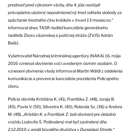
prednosť pred výkonom väzby, dňa 4. júla nastúpil
právoplatne uložený nepodmienečný trest odňatia slobody za
spáchanie trestného činu krádeže v trvaní 13 mesiacov,“
informoval dnes TASR riaditeľ kancelárie generálneho
riaditeľa Zboru väzenskej a justičnej stráže (ZVJS) Adrián
Baláž.
Vyšetrovateľ Národnej kriminálnej agentúry (NAKA) 16. mája
2016 vzniesol obvinenie voči uvedeným ôsmim osobám. O
vznesení obvinenia vtedy informoval Martin Wäldl z oddelenia
komunikácie a prevencie kancelárie prezidenta Policajného
zboru.
Polícia obvinila Kristiána K. (41), Františka Z. (48), Juraja B.
(45), Pavla V. (50), Silvestra K. (40), Rolanda Sz. (36) a Andora
M. (48).
„Kristián K. a František Z. boli obvinení pre úkladnú
vraždu Ľudovíta S. Poškodený mal byť zastrelený dňa
2.12.2010 v areáli bývalého družstva v Dunajskej Strede,“