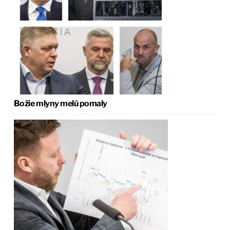
Božie mlyny melú pomaly