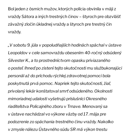
Bol jeden z ôsmich mužov, ktorých polícia obvinila v máji z
vraždy Sátora a iných trestných činov – štyroch pre obzvlášť
závažný zločin úkladnej vraždy a štyroch pre trestný čin
vraždy.
„V sobotu 9. júla v popoludňajších hodinách spáchal v ústave
Leopoldov v cele samovraždu obesením 40-ročný odsúdený
Silvester K., a to prostredníctvom opasku priviazaného
o posteľ. Ihneď po zistení tejto skutočnosti mu službukonajúci
personál až do príchodu rýchlej zdravotnej pomoci bola
poskytnutá prvá pomoc. Napriek tejto skutočnosti, žiaľ,
privolaný lekár konštatoval smrť odsúdeného. Okolnosti
mimoriadnej udalosti vyšetrujú príslušníci Okresného
riaditeľstva Policajného zboru v Trnave. Menovaný sa
v ústave nachádzal vo výkone väzby od 17. mája pre
podozrenie zo spáchania trestného činu vraždy. Nakoľko
v zmysle nálezu Ústavného súdu SR má výkon trestu