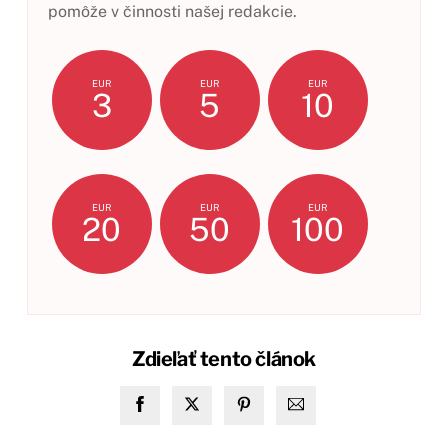
pomôže v činnosti našej redakcie.
EUR
EUR
EUR
3
5
10
EUR
EUR
EUR
20
50
100
Zdieľať tento článok