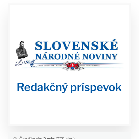
Čas čítania:
2 min
(278 slov)