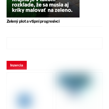
Zelený plot a vtipní progresívci
Inzercia