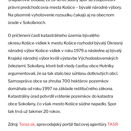
právni predchodcovia mesta Košice – bývalé národné výbory.
Na písomné vyhotovenie rozsudku čakajú aj na obecnom
úrade v Sokoľanoch.
O pričlenení časti katastrálneho územia bývalého
okresu Košice-vidiek k mestu Košice rozhodol bývalý Okresný
národný výbor Košice-vidiek v roku 1979 a následne aj bývalý
Krajský národný výbor kvôli výstavbe Východoslovenských
železiarní. Sokoľany, ktoré boli vtedy časťou obce Hutníky
argumentovali, že sa tak stalo bez súhlasu dotknutých obcí.
Samospráva obce sa zhruba 700 hektárov pozemkov
domáhala od roku 1997 na základe reštitučného zákona.
Katastrálny úrad potvrdil vrátenie pozemkov do katastra
obce Sokoľany, čo však mesto Košice súdne napadlo. Spor
tak trvá už takmer 20 rokov.
Zdroj:
Teraz.sk
, spravodajský portál tlačovej agentúry
TASR