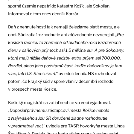
sporné územie nepatrí do katastra Košíc, ale Sokolian.
Informoval o tom dnes denník Korzár.
Daň z nehnuteľností tak nemajú železiarne platiť mestu, ale
obci. Súd zatiaľ rozhodnutie ani zdôvodnenie nezverejnil.
„Pre
košickú radnicu to znamená od budúceho roka každoročnú
dieru v daňových príjmoch asi 1,5 milióna eur. A pre Sokoľany,
ktoré majú nižšie daňové sadzby, extra príjem asi 700.000.
Rozdiel, alebo jeho podstatnú časť, keďže daňovníkov je tam
viac, tak U.S. Steel ušetrí,“
uviedol denník. NS rozhodoval
potom, čo krajský súd v spore vlani v decembri rozhodol
v prospech mesta Košice.
Košický magistrát sa zatiaľ nechce vo veci vyjadrovať.
„Doposiaľ právnemu zástupcovi mesta Košice nebolo
z Najvyššieho súdu SR doručené žiadne rozhodnutie
v predmetnej veci,“
uviedla pre TASR hovorkyňa mesta Linda
Šnajdárová. Dodala, že za tento súdny spor sú zodpovední