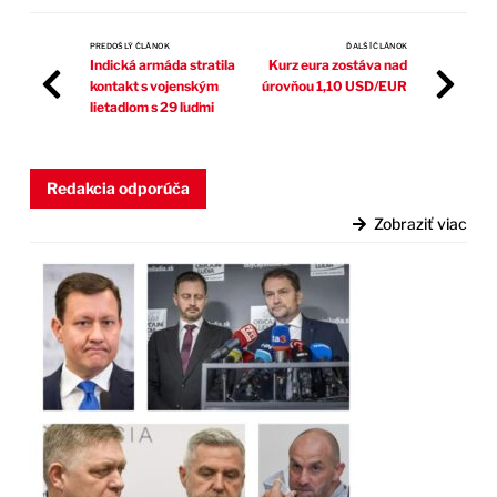
PREDOŠLÝ ČLÁNOK
ĎALŠÍ ČLÁNOK
Indická armáda stratila
Kurz eura zostáva nad
kontakt s vojenským
úrovňou 1,10 USD/EUR
lietadlom s 29 ľuďmi
Redakcia odporúča
Zobraziť viac