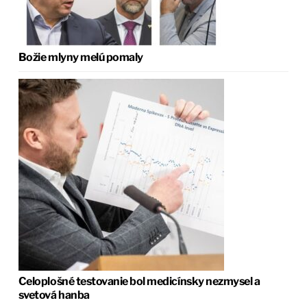
Božie mlyny melú pomaly
Celoplošné testovanie bol medicínsky nezmysel a
svetová hanba