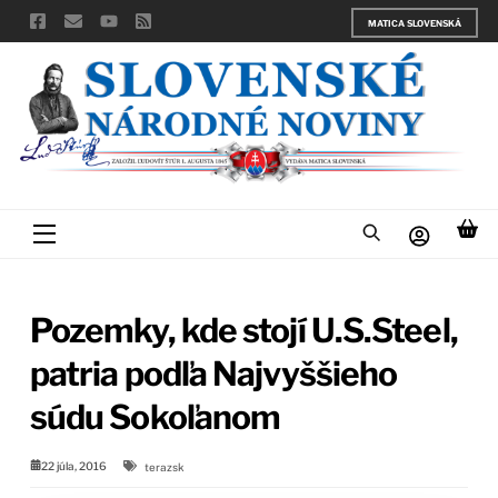
Skip
MATICA SLOVENSKÁ
to
content
Menu
Pozemky, kde stojí U.S.Steel,
patria podľa Najvyššieho
súdu Sokoľanom
22 júla, 2016
terazsk