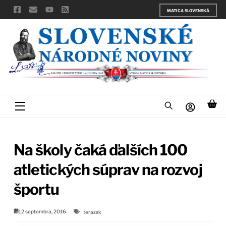
Skip
MATICA SLOVENSKÁ
to
content
Menu
Na školy čaká ďalších 100
atletických súprav na rozvoj
športu
12 septembra, 2016
terazsk