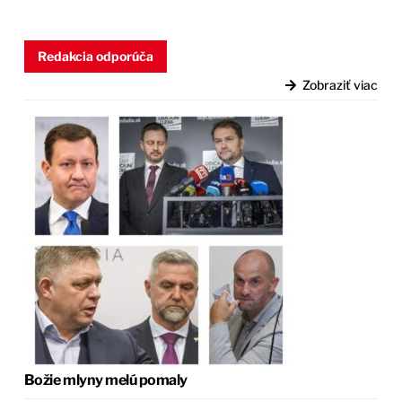
Redakcia odporúča
Zobraziť viac
Božie mlyny melú pomaly