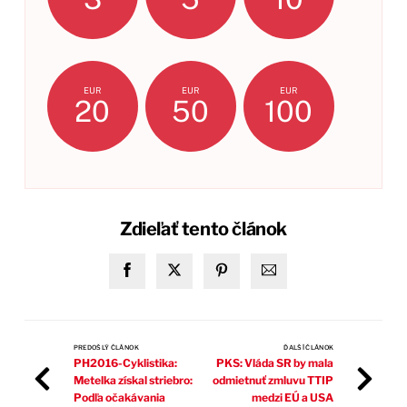
EUR
EUR
EUR
20
50
100
Zdieľať tento článok
PREDOŠLÝ ČLÁNOK
ĎALŠÍ ČLÁNOK
PH2016-Cyklistika:
PKS: Vláda SR by mala
Metelka získal striebro:
odmietnuť zmluvu TTIP
Podľa očakávania
medzi EÚ a USA