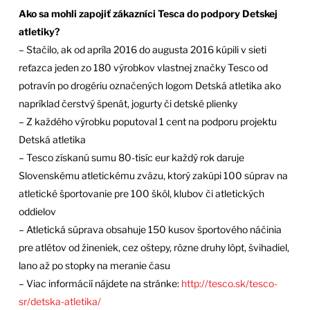
Ako sa mohli zapojiť zákazníci Tesca do podpory Detskej
atletiky?
– Stačilo, ak od apríla 2016 do augusta 2016 kúpili v sieti
reťazca jeden zo 180 výrobkov vlastnej značky Tesco od
potravín po drogériu označených logom Detská atletika ako
napríklad čerstvý špenát, jogurty či detské plienky
– Z každého výrobku poputoval 1 cent na podporu projektu
Detská atletika
– Tesco získanú sumu 80-tisíc eur každý rok daruje
Slovenskému atletickému zväzu, ktorý zakúpi 100 súprav na
atletické športovanie pre 100 škôl, klubov či atletických
oddielov
– Atletická súprava obsahuje 150 kusov športového náčinia
pre atlétov od žineniek, cez oštepy, rôzne druhy lôpt, švihadiel,
lano až po stopky na meranie času
– Viac informácií nájdete na stránke:
http://tesco.sk/tesco-
sr/detska-atletika/