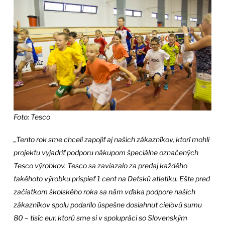
Foto: Tesco
„Tento rok sme chceli zapojiť aj našich zákazníkov, ktorí mohli
projektu vyjadriť podporu nákupom špeciálne označených
Tesco výrobkov. Tesco sa zaviazalo za predaj každého
takéhoto výrobku prispieť 1 cent na Detskú atletiku. Ešte pred
začiatkom školského roka sa nám vďaka podpore našich
zákazníkov spolu podarilo úspešne dosiahnuť cieľovú sumu
80 – tisíc eur, ktorú sme si v spolupráci so Slovenským