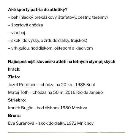
Aké športy patria do atletiky?
– beh (hladký, prekážkový, štafetový, cestný, terénny)
– športová chôdza
– viacboj
– skok (do výšky, o žrdi, do diaľky, trojskok)
– vrh guľou, hod diskom, oštepom a kladivom
Najúspešnejší slovenskí atléti na letných olympijských
hrách:
Zlato:
Jozef Pribilinec – chôdza na 20 km, 1988 Soul
Matej Tóth – chôdza na 50 m, 2016 Rio de Janeiro
Striebro:
Imrich Bugár – hod diskom, 1980 Moskva
Bronz:
Eva Šuranová – skok do diaľky, 1972 Mníchov