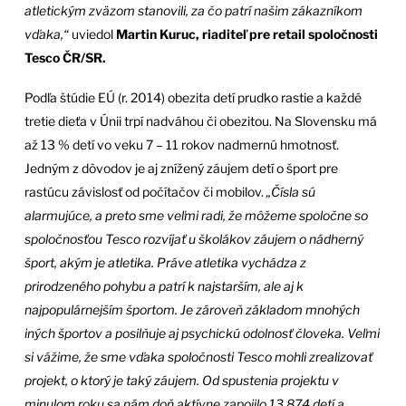
atletickým zväzom stanovili, za čo patrí našim zákazníkom
vďaka,“
uviedol
Martin Kuruc, riaditeľ pre retail spoločnosti
Tesco ČR/SR.
Podľa štúdie EÚ (r. 2014) obezita detí prudko rastie a každé
tretie dieťa v Únii trpí nadváhou či obezitou. Na Slovensku má
až 13 % detí vo veku 7 – 11 rokov nadmernú hmotnosť.
Jedným z dôvodov je aj znížený záujem detí o šport pre
rastúcu závislosť od počítačov či mobilov.
„Čísla sú
alarmujúce, a preto sme veľmi radi, že môžeme spoločne so
spoločnosťou Tesco rozvíjať u školákov záujem o nádherný
šport, akým je atletika. Práve atletika vychádza z
prirodzeného pohybu a patrí k najstarším, ale aj k
najpopulárnejším športom. Je zároveň základom mnohých
iných športov a posilňuje aj psychickú odolnosť človeka. Veľmi
si vážime, že sme vďaka spoločnosti Tesco mohli zrealizovať
projekt, o ktorý je taký záujem. Od spustenia projektu v
minulom roku sa nám doň aktívne zapojilo 13 874 detí a