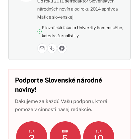
Od roku 2011 šéfredaktor Slovenských
národných novín a od roku 2014 správca
Matice slovenskej
Filozofická fakulta Univerzity Komenského,
katedra žurnalistiky
Podporte Slovenské národné
noviny!
Ďakujeme za každú Vašu podporu, ktorá
pomôže v činnosti našej redakcie.
EUR
EUR
EUR
3
5
10