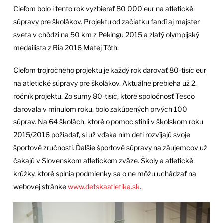
Cieľom bolo i tento rok vyzbierať 80 000 eur na atletické
súpravy pre školákov. Projektu od začiatku fandí aj majster
sveta v chôdzi na 50 km z Pekingu 2015 a zlatý olympijský
medailista z Ria 2016 Matej Tóth.
Cieľom trojročného projektu je každý rok darovať 80-tisíc eur
na atletické súpravy pre školákov. Aktuálne prebieha už 2.
ročník projektu. Zo sumy 80-tisíc, ktoré spoločnosť Tesco
darovala v minulom roku, bolo zakúpených prvých 100
súprav. Na 64 školách, ktoré o pomoc stihli v školskom roku
2015/2016 požiadať, si už vďaka nim deti rozvíjajú svoje
športové zručnosti. Ďalšie športové súpravy na záujemcov už
čakajú v Slovenskom atletickom zväze. Školy a atletické
krúžky, ktoré splnia podmienky, sa o ne môžu uchádzať na
webovej stránke
www.detskaatletika.sk
.