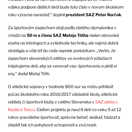
vďaka podpore ďalších škôl bude toto číslo v novom školskom
roku výrazne narastať,“
doplnil
prezident SAZ Peter Korčok
.
Za športovým úspechom stojí podľa zlatého olympionika v
chôdzi na
50 m a člena SAZ Mateja Tótha
nielen obrovská
snaha na tréningoch a zvládnutie techniky, ale najmä dobrá
stratégia a vôľa ísť do cieľa napriek prekážkam.
„Verím, že
úspechom slovenských atlétov vo svetových súťažiach
inšpirujeme deti, aby sa venovali viac športovaniu a plnili si
sny,“
dodal Matej Tóth.
O atletické súpravy v hodnote 800 eur sa môžu prihlásiť
počas školského roka 2016/2017 základné školy, atletické
oddiely či športové kluby z celého Slovenska v
SAZ alebo v
Nadácii Tesco
. Cieľom projektu je naučiť deti vo veku 5 až 12
rokov pravidelne športovať, správne behať, skákať, hádzať a
zlepšiť tak ich pohybové schopnosti a zručnosti.