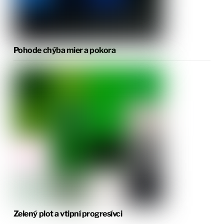
Pohode chýba mier a pokora
Zelený plot a vtipní progresívci