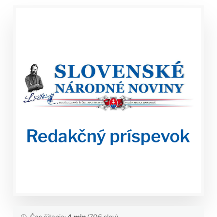
Čas čítania:
4 min
(706 slov)