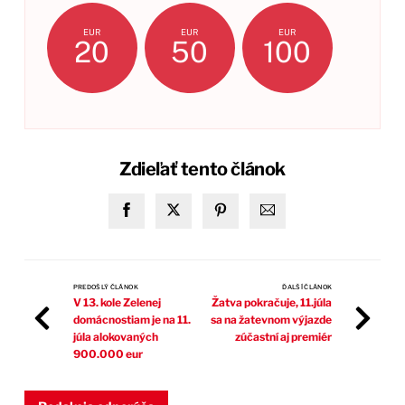
EUR
EUR
EUR
20
50
100
Zdieľať tento článok
PREDOŠLÝ ČLÁNOK
ĎALŠÍ ČLÁNOK
V 13. kole Zelenej
Žatva pokračuje, 11.júla
domácnostiam je na 11.
sa na žatevnom výjazde
júla alokovaných
zúčastní aj premiér
900.000 eur