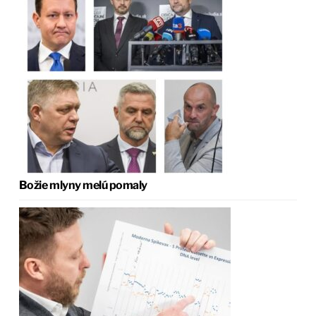
Božie mlyny melú pomaly