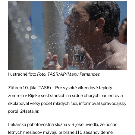
Ilustračné foto
Foto: TASR/AP/Manu Fernandez
Záhreb 10. júla (TASR) – Pre vysoké víkendové teploty
zomrelo v Rijeke šesť starších na srdce chorých pacientov a
skolaboval veľký počet mladých ľudí, informoval spravodajský
portál 24sata.hr.
Lekárska pohotovostná služba v Rijeke uviedla, že počas
letných mesiacov mávajú približne 110 zásahov denne.