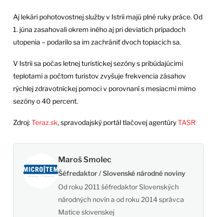
Aj lekári pohotovostnej služby v Istrii majú plné ruky práce. Od
1. júna zasahovali okrem iného aj pri deviatich prípadoch
utopenia – podarilo sa im zachrániť dvoch topiacich sa.
V Istrii sa počas letnej turistickej sezóny s pribúdajúcimi
teplotami a počtom turistov zvyšuje frekvencia zásahov
rýchlej zdravotníckej pomoci v porovnaní s mesiacmi mimo
sezóny o 40 percent.
Zdroj:
Teraz.sk
, spravodajský portál tlačovej agentúry
TASR
Maroš Smolec
Šéfredaktor / Slovenské národné noviny
Od roku 2011 šéfredaktor Slovenských
národných novín a od roku 2014 správca
Matice slovenskej