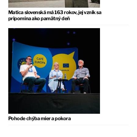
Matica slovenská má 163 rokov, jej vznik sa
pripomína ako pamätný deň
Pohode chýba mier a pokora