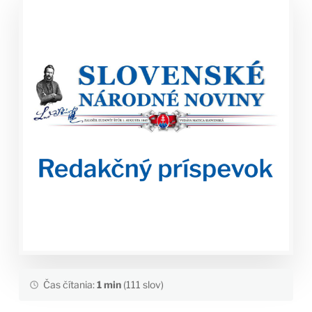
Čas čítania:
1 min
(111 slov)