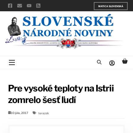
Skip
MATICA SLOVENSKÁ
to
content
Menu
Pre vysoké teploty na Istrii
zomrelo šesť ľudí
10 júla, 2017
terazsk