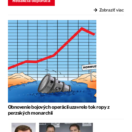
Redakcia odporúča
Zobraziť viac
Obnovenie bojových operácií uzavrelo tok ropy z
perzských monarchií