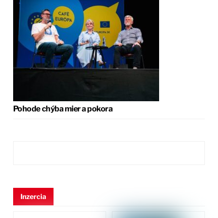
Pohode chýba mier a pokora
Inzercia