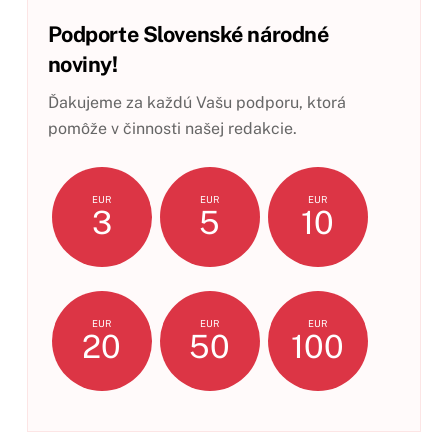
Podporte Slovenské národné
noviny!
Ďakujeme za každú Vašu podporu, ktorá
pomôže v činnosti našej redakcie.
EUR
EUR
EUR
3
5
10
EUR
EUR
EUR
20
50
100