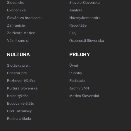
Slovensko
Slovo o Slovensku
Ekonomika
Analýza
Slováci za hranicami
Názory/komentáre
Zahraničie
Reportáže
Zo života Matice
Esej
Všimli sme si
Osobnosti Slovenska
KULTÚRA
PRÍLOHY
3 otázky pre…
Úvod
Priestor pre…
Rubriky
Rozhovor týždňa
Redakcia
Kultúra Slovenska
Archív SNN
Kniha týždňa
Matica Slovenská
Budovanie štátu
Orol Tatranský
Rodina a škola