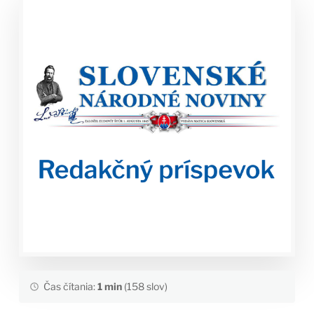
Čas čítania:
1 min
(158 slov)