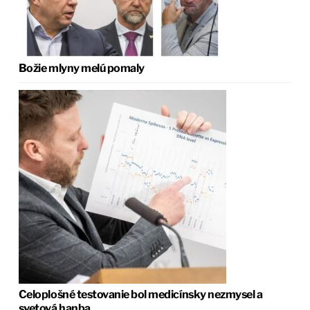
Božie mlyny melú pomaly
Celoplošné testovanie bol medicínsky nezmysel a
svetová hanba