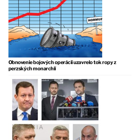
Obnovenie bojových operácií uzavrelo tok ropy z
perzských monarchií