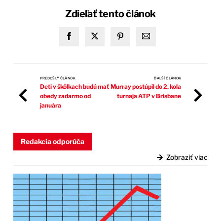
Zdieľať tento článok
PREDOŠLÝ ČLÁNOK
ĎALŠÍ ČLÁNOK
Deti v škôlkach budú mať
Murray postúpil do 2. kola
obedy zadarmo od
turnaja ATP v Brisbane
januára
Redakcia odporúča
Zobraziť viac