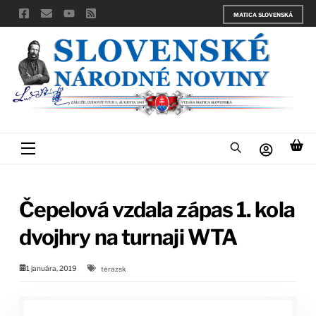
Skip
MATICA SLOVENSKÁ
to
content
Menu
Čepelová vzdala zápas 1. kola
dvojhry na turnaji WTA
1 januára, 2019
terazsk