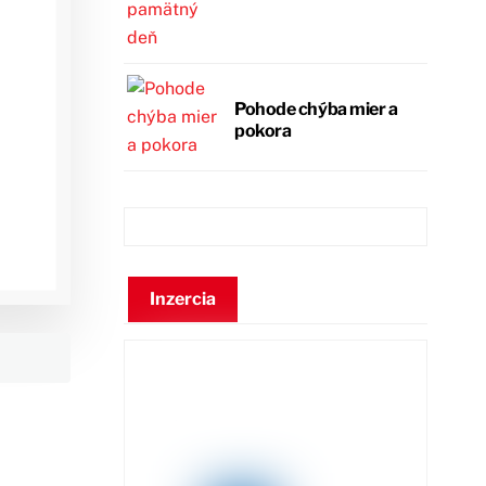
Pohode chýba mier a
pokora
Inzercia