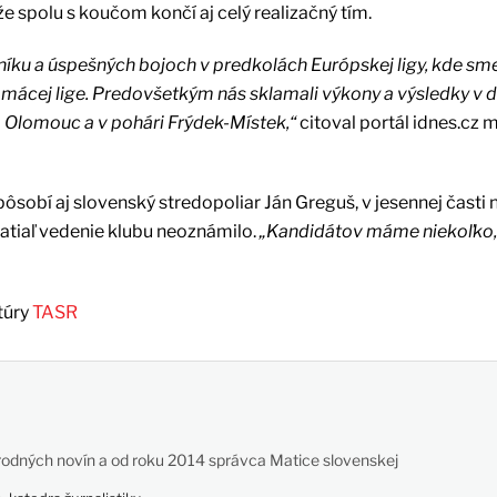
že spolu s koučom končí aj celý realizačný tím.
 a úspešných bojoch v predkolách Európskej ligy, kde sme 
domácej lige. Predovšetkým nás sklamali výkony a výsledky v
a Olomouc a v pohári Frýdek-Místek,“
citoval portál idnes.cz m
ôsobí aj slovenský stredopoliar Ján Greguš, v jesennej časti
zatiaľ vedenie klubu neoznámilo.
„Kandidátov máme niekoľko,
túry
TASR
odných novín a od roku 2014 správca Matice slovenskej