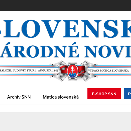
E-SHOP SNN
P
Archív SNN
Matica slovenská