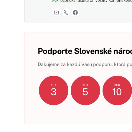
Filozofická fakulta Univerzity Komenského,
Podporte Slovenské národ
Ďakujeme za každú Vašu podporu, ktorá pom
EUR
EUR
EUR
3
5
10