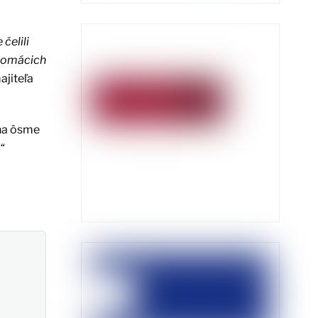
čelili
 domácich
ajiteľa
 na ôsme
“