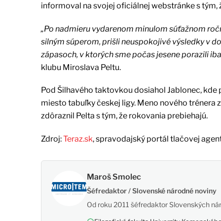
informoval na svojej oficiálnej webstránke s tým, 
„Po nadmieru vydarenom minulom súťažnom ročníku
silným súperom, prišli neuspokojivé výsledky v 
zápasoch, v ktorých sme počas jesene porazili ib
klubu Miroslava Peltu.
Pod Šilhavého taktovkou dosiahol Jablonec, kde p
miesto tabuľky českej ligy. Meno nového trénera 
zdôraznil Pelta s tým, že rokovania prebiehajú.
Zdroj:
Teraz.sk
, spravodajský portál tlačovej agen
Maroš Smolec
Šéfredaktor / Slovenské národné noviny
Od roku 2011 šéfredaktor Slovenských nár