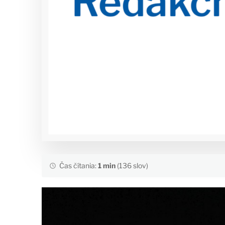
Čas čítania:
1 min
(136 slov)