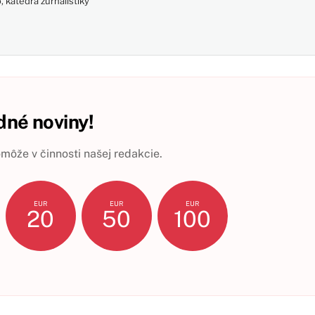
 katedra žurnalistiky
né noviny!
ôže v činnosti našej redakcie.
EUR
EUR
EUR
20
50
100