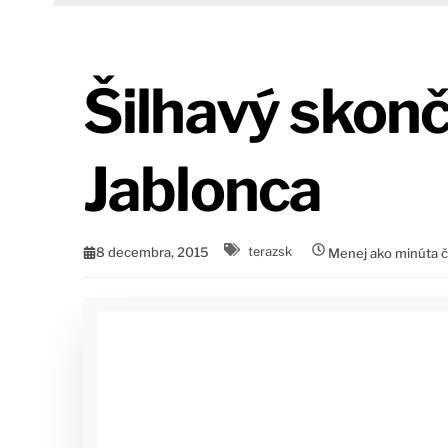
Šilhavý skonči
Jablonca
8 decembra, 2015
terazsk
Menej ako minúta č