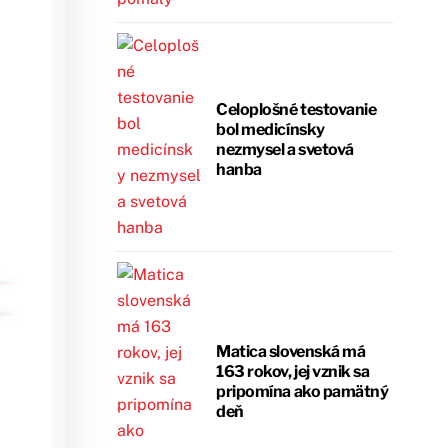
Celoplošné testovanie
bol medicínsky
nezmysel a svetová
hanba
Matica slovenská má
163 rokov, jej vznik sa
pripomína ako pamätný
deň