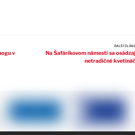
ĎALŠÍ ČLÁN
mogu v
Na Šafárikovom námestí sa osádza
netradičné kvetiná