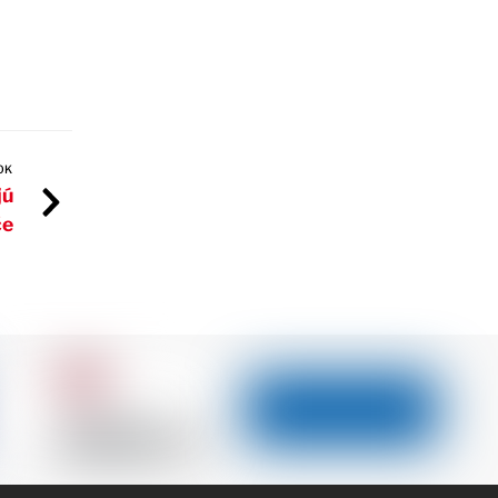
OK
jú
če