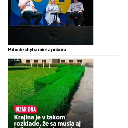
Pohode chýba mier a pokora