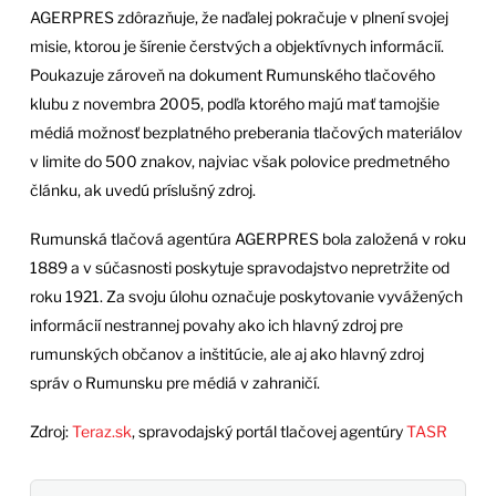
AGERPRES zdôrazňuje, že naďalej pokračuje v plnení svojej
misie, ktorou je šírenie čerstvých a objektívnych informácií.
Poukazuje zároveň na dokument Rumunského tlačového
klubu z novembra 2005, podľa ktorého majú mať tamojšie
médiá možnosť bezplatného preberania tlačových materiálov
v limite do 500 znakov, najviac však polovice predmetného
článku, ak uvedú príslušný zdroj.
Rumunská tlačová agentúra AGERPRES bola založená v roku
1889 a v súčasnosti poskytuje spravodajstvo nepretržite od
roku 1921. Za svoju úlohu označuje poskytovanie vyvážených
informácií nestrannej povahy ako ich hlavný zdroj pre
rumunských občanov a inštitúcie, ale aj ako hlavný zdroj
správ o Rumunsku pre médiá v zahraničí.
Zdroj:
Teraz.sk
, spravodajský portál tlačovej agentúry
TASR