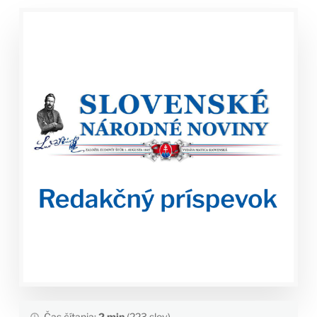
Čas čítania:
2 min
(223 slov)