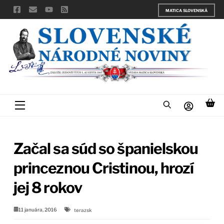
Skip
MATICA SLOVENSKÁ
to
content
Menu
Začal sa súd so španielskou
princeznou Cristinou, hrozí
jej 8 rokov
11 januára, 2016
terazsk