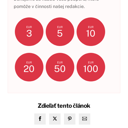
pomôže v činnosti našej redakcie.
EUR
EUR
EUR
3
5
10
EUR
EUR
EUR
20
50
100
Zdieľať tento článok