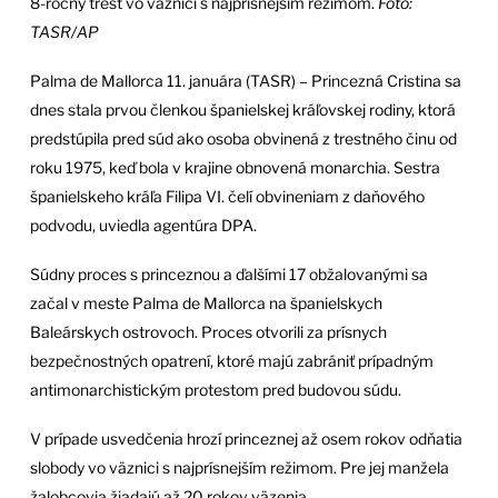
8-ročný trest vo väznici s najprísnejším režimom.
Foto:
TASR/AP
Palma de Mallorca 11. januára (TASR) – Princezná Cristina sa
dnes stala prvou členkou španielskej kráľovskej rodiny, ktorá
predstúpila pred súd ako osoba obvinená z trestného činu od
roku 1975, keď bola v krajine obnovená monarchia. Sestra
španielskeho kráľa Filipa VI. čelí obvineniam z daňového
podvodu, uviedla agentúra DPA.
Súdny proces s princeznou a ďalšími 17 obžalovanými sa
začal v meste Palma de Mallorca na španielskych
Baleárskych ostrovoch. Proces otvorili za prísnych
bezpečnostných opatrení, ktoré majú zabrániť prípadným
antimonarchistickým protestom pred budovou súdu.
V prípade usvedčenia hrozí princeznej až osem rokov odňatia
slobody vo väznici s najprísnejším režimom. Pre jej manžela
žalobcovia žiadajú až 20 rokov väzenia.