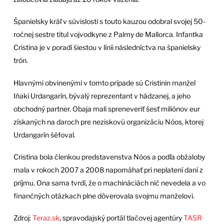
Španielsky kráľ v súvislosti s touto kauzou odobral svojej 50-
ročnej sestre titul vojvodkyne z Palmy de Mallorca. Infantka
Cristina je v poradí šiestou v línii následníctva na španielsky
trón.
Hlavnými obvinenými v tomto prípade sú Cristinin manžel
Iňaki Urdangarín, bývalý reprezentant v hádzanej, a jeho
obchodný partner. Obaja mali spreneveriť šesť miliónov eur
získaných na daroch pre neziskovú organizáciu Nóos, ktorej
Urdangarín šéfoval.
Cristina bola členkou predstavenstva Nóos a podľa obžaloby
mala v rokoch 2007 a 2008 napomáhať pri neplatení daní z
príjmu. Ona sama tvrdí, že o machináciách nič nevedela a vo
finančných otázkach plne dôverovala svojmu manželovi.
Zdroj:
Teraz.sk
, spravodajský portál tlačovej agentúry
TASR