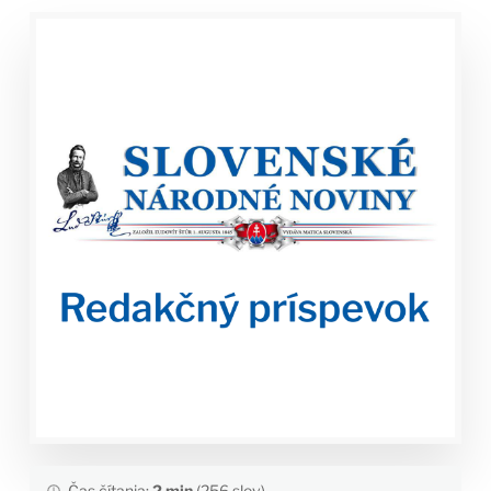
Čas čítania:
2 min
(256 slov)