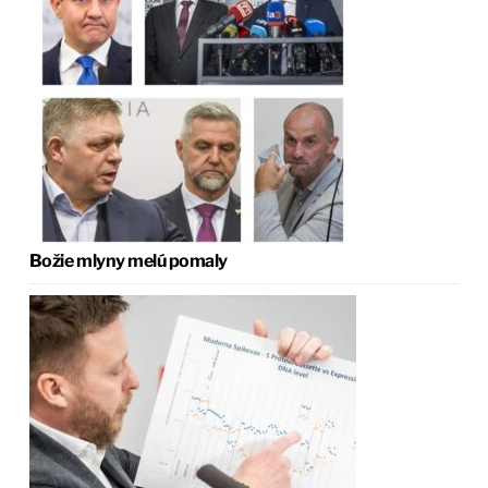
Božie mlyny melú pomaly