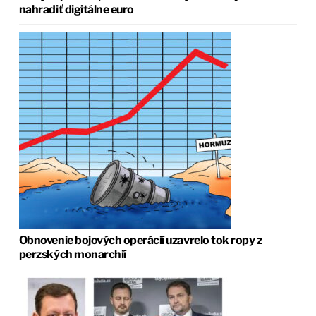
nahradiť digitálne euro
Obnovenie bojových operácií uzavrelo tok ropy z
perzských monarchií