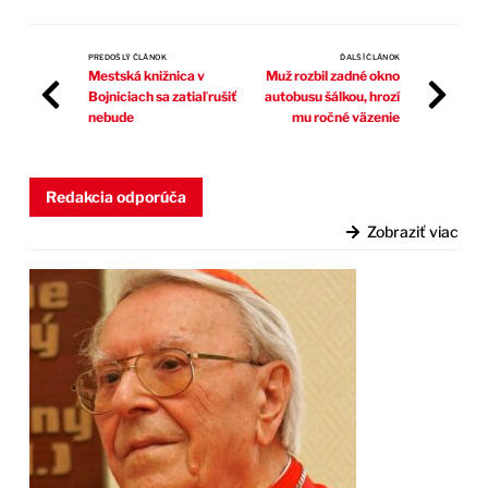
PREDOŠLÝ ČLÁNOK
ĎALŠÍ ČLÁNOK
Mestská knižnica v
Muž rozbil zadné okno
Bojniciach sa zatiaľ rušiť
autobusu šálkou, hrozí
nebude
mu ročné väzenie
Redakcia odporúča
Zobraziť viac