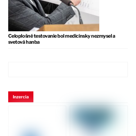
Celoplošné testovanie bol medicínsky nezmysel a
svetová hanba
Inzercia