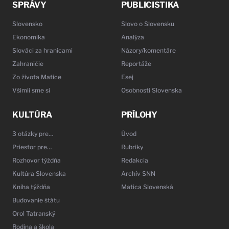
SPRÁVY
PUBLICISTIKA
Slovensko
Slovo o Slovensku
Ekonomika
Analýza
Slováci za hranicami
Názory/komentáre
Zahraničie
Reportáže
Zo života Matice
Esej
Všimli sme si
Osobnosti Slovenska
KULTÚRA
PRÍLOHY
3 otázky pre…
Úvod
Priestor pre…
Rubriky
Rozhovor týždňa
Redakcia
Kultúra Slovenska
Archív SNN
Kniha týždňa
Matica Slovenská
Budovanie štátu
Orol Tatranský
Rodina a škola