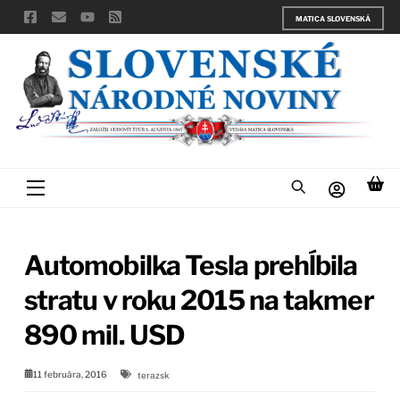
Skip
MATICA SLOVENSKÁ
to
content
Menu
Automobilka Tesla prehĺbila
stratu v roku 2015 na takmer
890 mil. USD
11 februára, 2016
terazsk