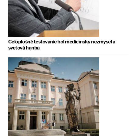
Celoplošné testovanie bol medicínsky nezmysel a
svetová hanba