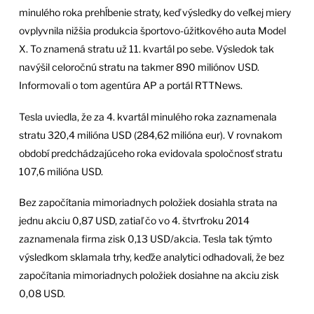
minulého roka prehĺbenie straty, keď výsledky do veľkej miery
ovplyvnila nižšia produkcia športovo-úžitkového auta Model
X. To znamená stratu už 11. kvartál po sebe. Výsledok tak
navýšil celoročnú stratu na takmer 890 miliónov USD.
Informovali o tom agentúra AP a portál RTTNews.
Tesla uviedla, že za 4. kvartál minulého roka zaznamenala
stratu 320,4 milióna USD (284,62 milióna eur). V rovnakom
období predchádzajúceho roka evidovala spoločnosť stratu
107,6 milióna USD.
Bez započítania mimoriadnych položiek dosiahla strata na
jednu akciu 0,87 USD, zatiaľ čo vo 4. štvrťroku 2014
zaznamenala firma zisk 0,13 USD/akcia. Tesla tak týmto
výsledkom sklamala trhy, keďže analytici odhadovali, že bez
započítania mimoriadnych položiek dosiahne na akciu zisk
0,08 USD.