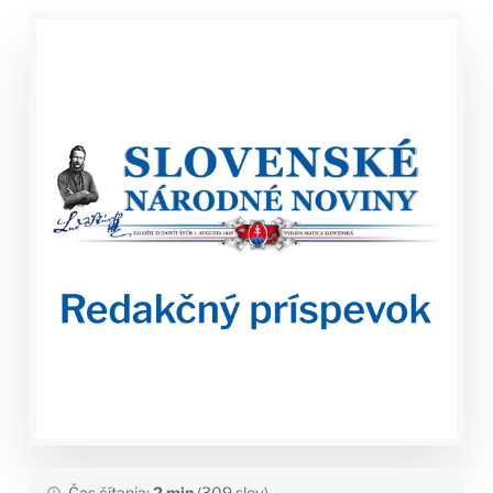
Čas čítania:
2 min
(309 slov)