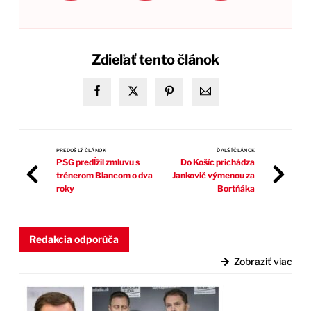
Zdieľať tento článok
PREDOŠLÝ ČLÁNOK
ĎALŠÍ ČLÁNOK
PSG predĺžil zmluvu s
Do Košíc prichádza
trénerom Blancom o dva
Jankovič výmenou za
roky
Bortňáka
Redakcia odporúča
Zobraziť viac