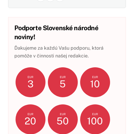
Podporte Slovenské národné
noviny!
Ďakujeme za každú Vašu podporu, ktorá
pomôže v činnosti našej redakcie.
EUR
EUR
EUR
3
5
10
EUR
EUR
EUR
20
50
100