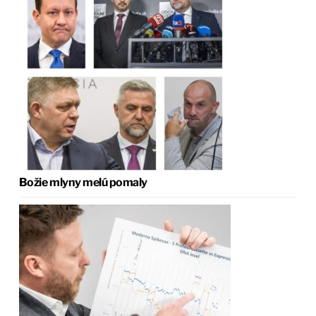
Božie mlyny melú pomaly