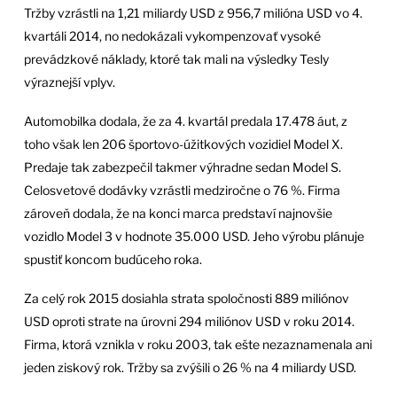
Tržby vzrástli na 1,21 miliardy USD z 956,7 milióna USD vo 4.
kvartáli 2014, no nedokázali vykompenzovať vysoké
prevádzkové náklady, ktoré tak mali na výsledky Tesly
výraznejší vplyv.
Automobilka dodala, že za 4. kvartál predala 17.478 áut, z
toho však len 206 športovo-úžitkových vozidiel Model X.
Predaje tak zabezpečil takmer výhradne sedan Model S.
Celosvetové dodávky vzrástli medziročne o 76 %. Firma
zároveň dodala, že na konci marca predstaví najnovšie
vozidlo Model 3 v hodnote 35.000 USD. Jeho výrobu plánuje
spustiť koncom budúceho roka.
Za celý rok 2015 dosiahla strata spoločnosti 889 miliónov
USD oproti strate na úrovni 294 miliónov USD v roku 2014.
Firma, ktorá vznikla v roku 2003, tak ešte nezaznamenala ani
jeden ziskový rok. Tržby sa zvýšili o 26 % na 4 miliardy USD.