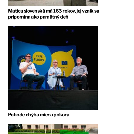
Matica slovenská má 163 rokov, jej vznik sa
pripomína ako pamätný deň
Pohode chýba mier a pokora