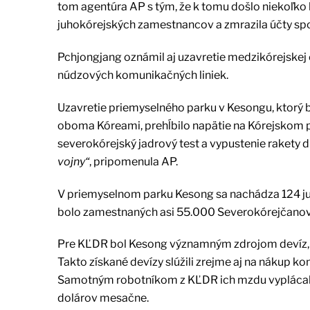
tom agentúra AP s tým, že k tomu došlo niekoľko
juhokórejských zamestnancov a zmrazila účty spo
Pchjongjang oznámil aj uzavretie medzikórejskej 
núdzových komunikačných liniek.
Uzavretie priemyselného parku v Kesongu, ktorý 
oboma Kóreami, prehĺbilo napätie na Kórejskom po
severokórejský jadrový test a vypustenie rakety 
vojny“
, pripomenula AP.
V priemyselnom parku Kesong sa nachádza 124 ju
bolo zamestnaných asi 55.000 Severokórejčanov – 
Pre KĽDR bol Kesong významným zdrojom devíz, z 
Takto získané devízy slúžili zrejme aj na nákup 
Samotným robotníkom z KĽDR ich mzdu vyplácali 
dolárov mesačne.