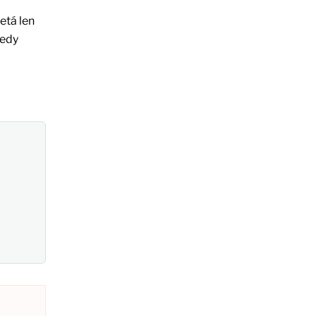
etá len
tedy