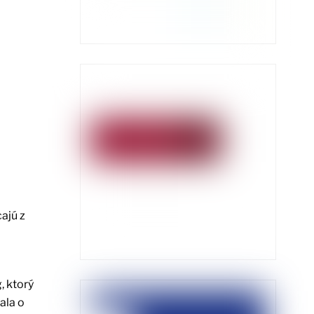
ajú z
, ktorý
ala o