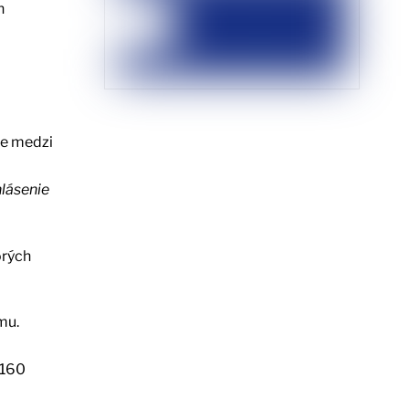
h
ce medzi
hlásenie
orých
mu.
 160