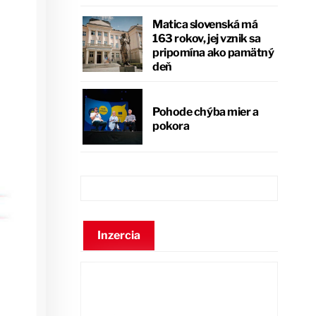
Matica slovenská má
163 rokov, jej vznik sa
pripomína ako pamätný
deň
Pohode chýba mier a
pokora
Inzercia