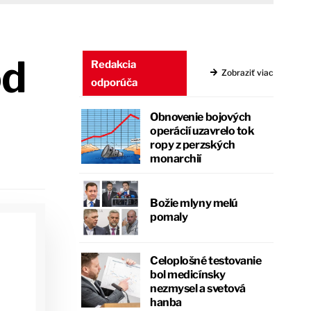
od
Redakcia
Zobraziť viac
odporúča
Obnovenie bojových
operácií uzavrelo tok
ropy z perzských
monarchií
Božie mlyny melú
pomaly
Celoplošné testovanie
bol medicínsky
nezmysel a svetová
hanba