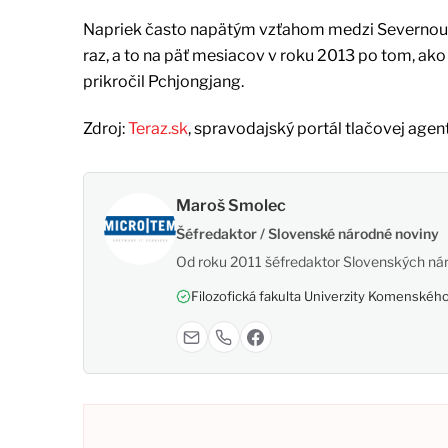
Napriek často napätým vzťahom medzi Severnou a
raz, a to na päť mesiacov v roku 2013 po tom, ak
prikročil Pchjongjang.
Zdroj:
Teraz.sk
, spravodajský portál tlačovej agen
Maroš Smolec
Šéfredaktor / Slovenské národné noviny
Od roku 2011 šéfredaktor Slovenských nár
Filozofická fakulta Univerzity Komenského,