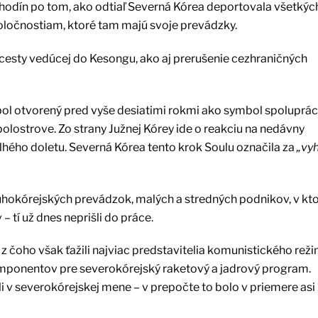
 hodín po tom, ako odtiaľ Severná Kórea deportovala všetkýc
ločnostiam, ktoré tam majú svoje prevádzky.
cesty vedúcej do Kesongu, ako aj prerušenie cezhraničných
bol otvorený pred vyše desiatimi rokmi ako symbol spoluprá
lostrove. Zo strany Južnej Kórey ide o reakciu na nedávny
dlhého doletu. Severná Kórea tento krok Soulu označila za
„vy
hokórejských prevádzok, malých a stredných podnikov, v kt
tí už dnes neprišli do práce.
čoho však ťažili najviac predstavitelia komunistického reži
komponentov pre severokórejský raketový a jadrový program.
v severokórejskej mene – v prepočte to bolo v priemere asi