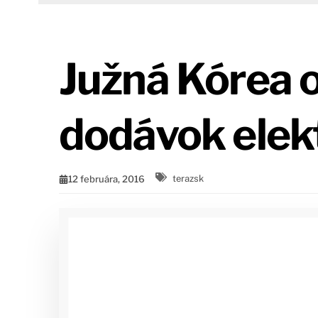
Južná Kórea 
dodávok elekt
12 februára, 2016
terazsk