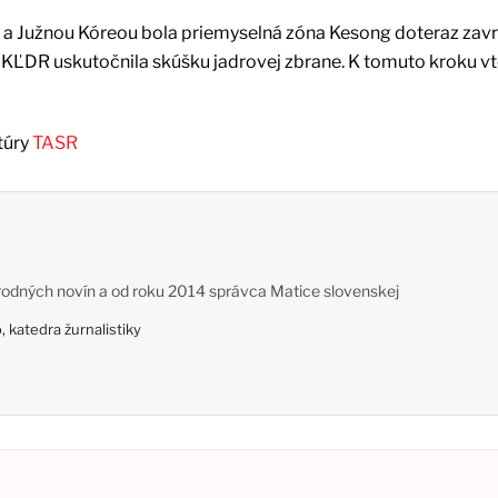
 Južnou Kóreou bola priemyselná zóna Kesong doteraz zavr
o KĽDR uskutočnila skúšku jadrovej zbrane. K tomuto kroku v
túry
TASR
odných novín a od roku 2014 správca Matice slovenskej
 katedra žurnalistiky