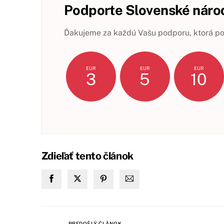
Podporte Slovenské národ
Ďakujeme za každú Vašu podporu, ktorá pom
EUR
EUR
EUR
3
5
10
Zdieľať tento článok
PREDOŠLÝ ČLÁNOK