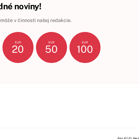
né noviny!
ôže v činnosti našej redakcie.
EUR
EUR
EUR
20
50
100
ĎALŠÍ ČLÁN