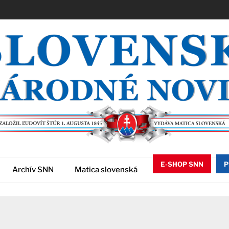
E-SHOP SNN
P
Archív SNN
Matica slovenská