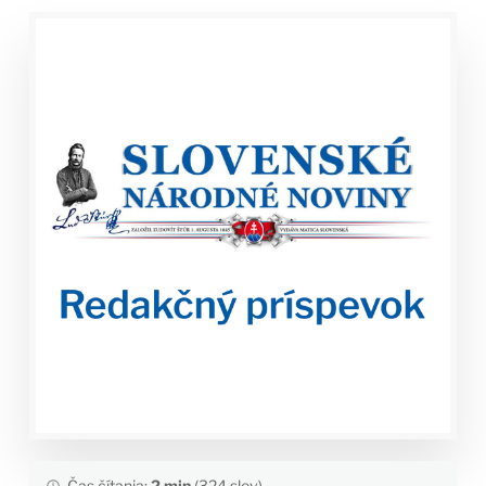
Čas čítania:
2 min
(324 slov)