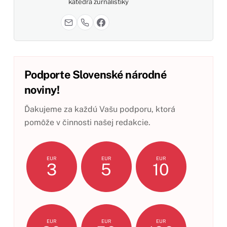
katedra žurnalistiky
Podporte Slovenské národné
noviny!
Ďakujeme za každú Vašu podporu, ktorá
pomôže v činnosti našej redakcie.
EUR
EUR
EUR
3
5
10
EUR
EUR
EUR