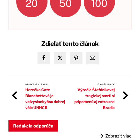
20
50
100
Zdieľať tento článok
PREDOŠLÝ ČLÁNOK
ĎALŠÍ ČLÁNOK
Herečka Cate
Výročie Štefánikovej
Blanchettová je
tragickej smrti si
veľvyslankyňou dobrej
pripomenú aj vatrou na
vôle UNHCR
Bradle
Redakcia odporúča
Zobraziť viac