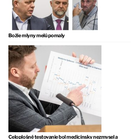
Božie mlyny melú pomaly
Celoplošné testovanie bol medicínsky nezmysel a