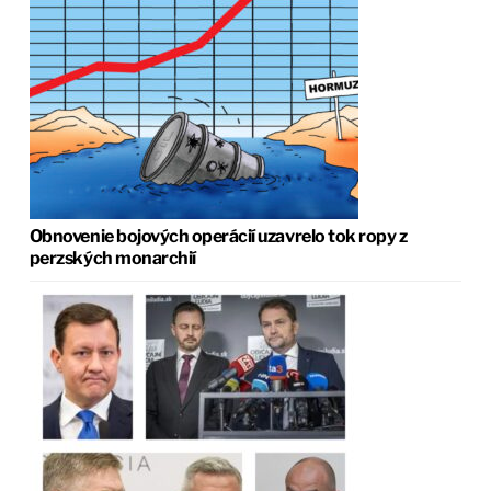
Obnovenie bojových operácií uzavrelo tok ropy z
perzských monarchií