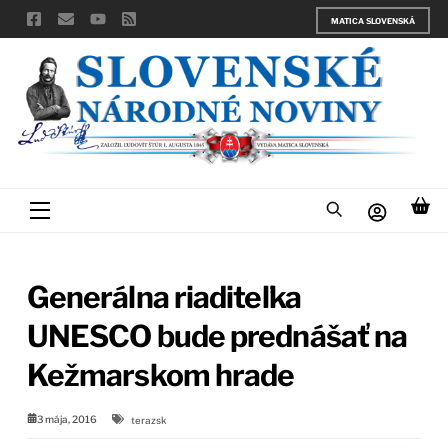
Skip
MATICA SLOVENSKÁ
to
content
Menu
Generálna riaditeľka
UNESCO bude prednášať na
Kežmarskom hrade
3 mája, 2016
terazsk