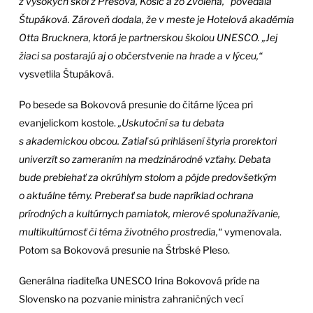
z vysokých škôl z Prešova, Košíc a zo Zvolena,“ povedala
Štupáková. Zároveň dodala, že v meste je Hotelová akadémia
Otta Brucknera, ktorá je partnerskou školou UNESCO. „Jej
žiaci sa postarajú aj o občerstvenie na hrade a v lýceu,“
vysvetlila Štupáková.
Po besede sa Bokovová presunie do čitárne lýcea pri
evanjelickom kostole.
„Uskutoční sa tu debata
s akademickou obcou. Zatiaľ sú prihlásení štyria prorektori
univerzít so zameraním na medzinárodné vzťahy. Debata
bude prebiehať za okrúhlym stolom a pôjde predovšetkým
o aktuálne témy. Preberať sa bude napríklad ochrana
prírodných a kultúrnych pamiatok, mierové spolunažívanie,
multikultúrnosť či téma životného prostredia,“
vymenovala.
Potom sa Bokovová presunie na Štrbské Pleso.
Generálna riaditeľka UNESCO Irina Bokovová príde na
Slovensko na pozvanie ministra zahraničných vecí