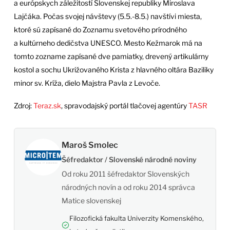
a európskych záležitostí Slovenskej republiky Miroslava
Lajčáka. Počas svojej návštevy (5.5.-8.5.) navštívi miesta,
ktoré sú zapísané do Zoznamu svetového prírodného
a kultúrneho dedičstva UNESCO. Mesto Kežmarok má na
tomto zozname zapísané dve pamiatky, drevený artikulárny
kostol a sochu Ukrižovaného Krista z hlavného oltára Baziliky
minor sv. Kríža, dielo Majstra Pavla z Levoče.
Zdroj:
Teraz.sk
, spravodajský portál tlačovej agentúry
TASR
Maroš Smolec
Šéfredaktor / Slovenské národné noviny
Od roku 2011 šéfredaktor Slovenských
národných novín a od roku 2014 správca
Matice slovenskej
Filozofická fakulta Univerzity Komenského,