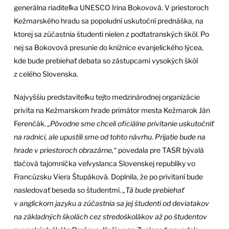
generálna riaditeľka UNESCO Irina Bokovová. V priestoroch
Kežmarského hradu sa popoludní uskutoční prednáška, na
ktorej sa zúčastnia študenti nielen z podtatranských škôl. Po
nej sa Bokovová presunie do knižnice evanjelického lýcea,
kde bude prebiehať debata so zástupcami vysokých škôl
z celého Slovenska.
Najvyššiu predstaviteľku tejto medzinárodnej organizácie
privíta na Kežmarskom hrade primátor mesta Kežmarok Ján
Ferenčák.
„Pôvodne sme chceli oficiálne privítanie uskutočniť
na radnici, ale upustili sme od tohto návrhu. Prijatie bude na
hrade v priestoroch obrazárne,“
povedala pre TASR bývalá
tlačová tajomníčka veľvyslanca Slovenskej republiky vo
Francúzsku Viera Štupáková. Doplnila, že po privítaní bude
nasledovať beseda so študentmi.
„Tá bude prebiehať
v anglickom jazyku a zúčastnia sa jej študenti od deviatakov
na základných školách cez stredoškolákov až po študentov