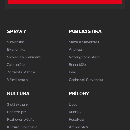
SPRÁVY
PUBLICISTIKA
Slovensko
Slovo o Slovensku
Ekonomika
Analýza
Slováci za hranicami
Názory/komentáre
Zahraničie
Reportáže
Zo života Matice
Esej
Všimli sme si
Osobnosti Slovenska
KULTÚRA
PRÍLOHY
3 otázky pre…
Úvod
Priestor pre…
Rubriky
Rozhovor týždňa
Redakcia
Kultúra Slovenska
Archív SNN