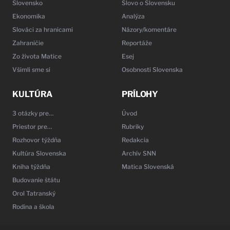
Slovensko
Slovo o Slovensku
Ekonomika
Analýza
Slováci za hranicami
Názory/komentáre
Zahraničie
Reportáže
Zo života Matice
Esej
Všimli sme si
Osobnosti Slovenska
KULTÚRA
PRÍLOHY
3 otázky pre…
Úvod
Priestor pre…
Rubriky
Rozhovor týždňa
Redakcia
Kultúra Slovenska
Archív SNN
Kniha týždňa
Matica Slovenská
Budovanie štátu
Orol Tatranský
Rodina a škola