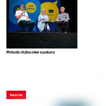
Pohode chýba mier a pokora
Inzercia