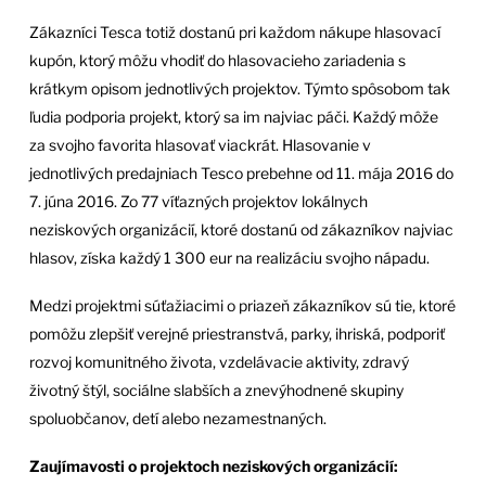
Zákazníci Tesca totiž dostanú pri každom nákupe hlasovací
kupón, ktorý môžu vhodiť do hlasovacieho zariadenia s
krátkym opisom jednotlivých projektov. Týmto spôsobom tak
ľudia podporia projekt, ktorý sa im najviac páči. Každý môže
za svojho favorita hlasovať viackrát. Hlasovanie v
jednotlivých predajniach Tesco prebehne od 11. mája 2016 do
7. júna 2016. Zo 77 víťazných projektov lokálnych
neziskových organizácií, ktoré dostanú od zákazníkov najviac
hlasov, získa každý 1 300 eur na realizáciu svojho nápadu.
Medzi projektmi súťažiacimi o priazeň zákazníkov sú tie, ktoré
pomôžu zlepšiť verejné priestranstvá, parky, ihriská, podporiť
rozvoj komunitného života, vzdelávacie aktivity, zdravý
životný štýl, sociálne slabších a znevýhodnené skupiny
spoluobčanov, detí alebo nezamestnaných.
Zaujímavosti o projektoch neziskových organizácií: