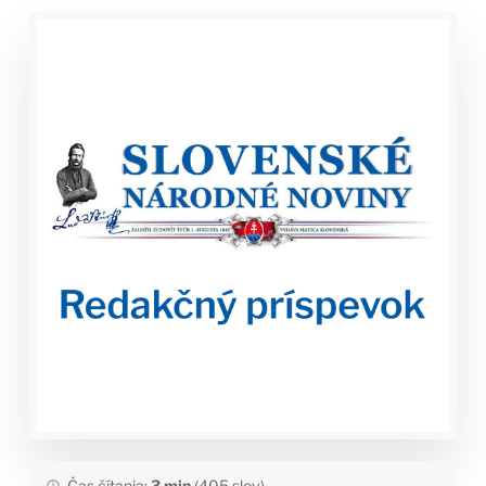
Čas čítania:
3 min
(405 slov)