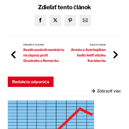
Zdieľať tento článok
PREDOŠLÝ ČLÁNOK
ĎALŠÍ ČLÁNOK
Kozák oznámil nomináciu
Armén a Azerbajdžan
na zápasy proti
budú riešiť otázku
Gruzínsku a Nemecku
Karabachu
Redakcia odporúča
Zobraziť viac