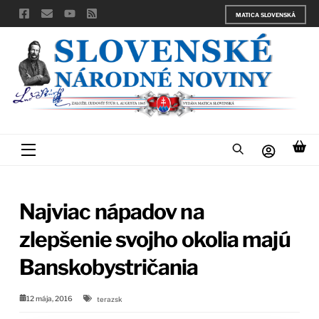
Skip
MATICA SLOVENSKÁ
to
content
Menu
Najviac nápadov na
zlepšenie svojho okolia majú
Banskobystričania
12 mája, 2016
terazsk