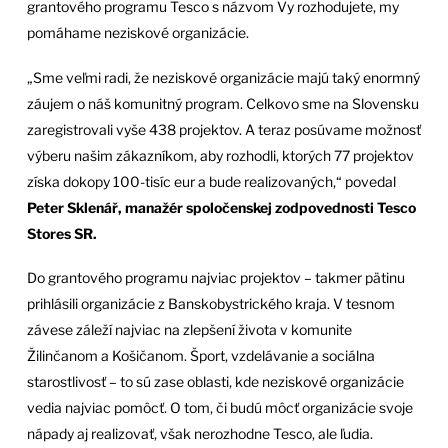
grantového programu Tesco s názvom Vy rozhodujete, my
pomáhame neziskové organizácie.
„Sme veľmi radi, že neziskové organizácie majú taký enormný
záujem o náš komunitný program. Celkovo sme na Slovensku
zaregistrovali vyše 438 projektov. A teraz posúvame možnosť
výberu našim zákazníkom, aby rozhodli, ktorých 77 projektov
získa dokopy 100-tisíc eur a bude realizovaných,“ povedal
Peter Sklenář, manažér spoločenskej zodpovednosti Tesco
Stores SR.
Do grantového programu najviac projektov – takmer pätinu
prihlásili organizácie z Banskobystrického kraja. V tesnom
závese záleží najviac na zlepšení života v komunite
Žilinčanom a Košičanom. Šport, vzdelávanie a sociálna
starostlivosť – to sú zase oblasti, kde neziskové organizácie
vedia najviac pomôcť. O tom, či budú môcť organizácie svoje
nápady aj realizovať, však nerozhodne Tesco, ale ľudia.