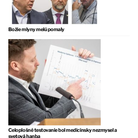
Božie mlyny melú pomaly
Celoplošné testovanie bol medicínsky nezmysel a
svetová hanba