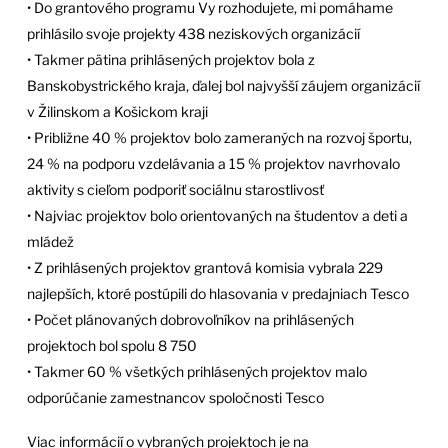
• Do grantového programu Vy rozhodujete, mi pomáhame
prihlásilo svoje projekty 438 neziskových organizácií
• Takmer pätina prihlásených projektov bola z
Banskobystrického kraja, ďalej bol najvyšší záujem organizácií
v Žilinskom a Košickom kraji
• Približne 40 % projektov bolo zameraných na rozvoj športu,
24 % na podporu vzdelávania a 15 % projektov navrhovalo
aktivity s cieľom podporiť sociálnu starostlivosť
• Najviac projektov bolo orientovaných na študentov a deti a
mládež
• Z prihlásených projektov grantová komisia vybrala 229
najlepších, ktoré postúpili do hlasovania v predajniach Tesco
• Počet plánovaných dobrovoľníkov na prihlásených
projektoch bol spolu 8 750
• Takmer 60 % všetkých prihlásených projektov malo
odporúčanie zamestnancov spoločnosti Tesco
Viac informácií o vybraných projektoch je na