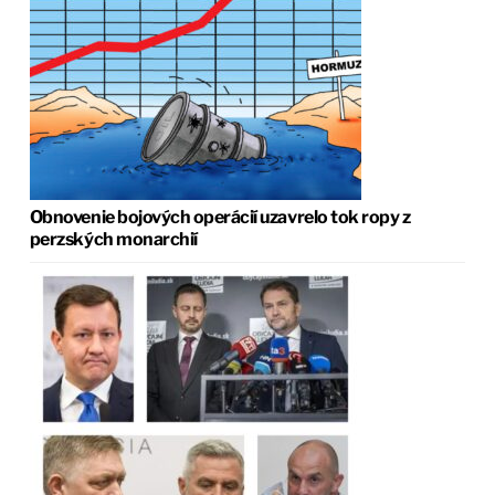
Obnovenie bojových operácií uzavrelo tok ropy z
perzských monarchií