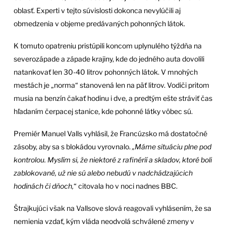
oblasť. Experti v tejto súvislosti dokonca nevylúčili aj
obmedzenia v objeme predávaných pohonných látok.
K tomuto opatreniu pristúpili koncom uplynulého týždňa na
severozápade a západe krajiny, kde do jedného auta dovolili
natankovať len 30-40 litrov pohonných látok. V mnohých
mestách je „norma“ stanovená len na päť litrov. Vodiči pritom
musia na benzín čakať hodinu i dve, a predtým ešte stráviť čas
hľadaním čerpacej stanice, kde pohonné látky vôbec sú.
Premiér Manuel Valls vyhlásil, že Francúzsko má dostatočné
zásoby, aby sa s blokádou vyrovnalo.
„Máme situáciu plne pod
kontrolou. Myslím si, že niektoré z rafinérií a skladov, ktoré boli
zablokované, už nie sú alebo nebudú v nadchádzajúcich
hodinách či dňoch,
“ citovala ho v noci nadnes BBC.
Štrajkujúci však na Vallsove slová reagovali vyhlásením, že sa
nemienia vzdať, kým vláda neodvolá schválené zmeny v