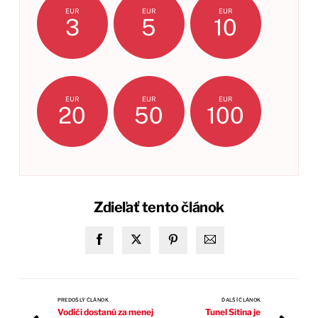
EUR
EUR
EUR
3
5
10
EUR
EUR
EUR
20
50
100
Zdieľať tento článok
PREDOŠLÝ ČLÁNOK
ĎALŠÍ ČLÁNOK
Vodiči dostanú za menej
Tunel Sitina je