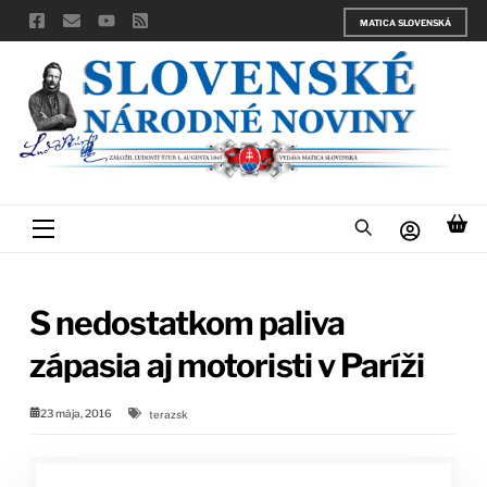
Skip
MATICA SLOVENSKÁ
to
content
Menu
S nedostatkom paliva
zápasia aj motoristi v Paríži
23 mája, 2016
terazsk