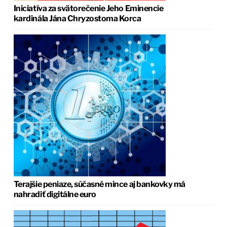
Iniciatíva za svätorečenie Jeho Eminencie
kardinála Jána Chryzostoma Korca
Terajšie peniaze, súčasné mince aj bankovky má
nahradiť digitálne euro