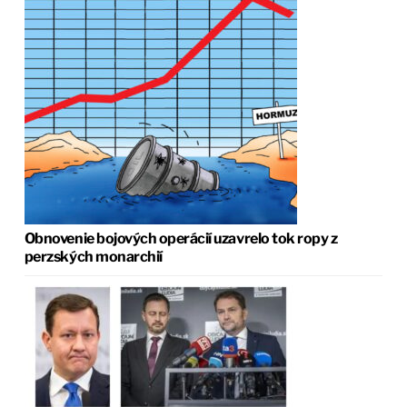
Obnovenie bojových operácií uzavrelo tok ropy z
perzských monarchií