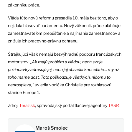
zákonníku práce.
Vláda túto novú reformu presadila 10. mája bez toho, aby o
nej dala hlasovať parlamentu. Nový zákonník práce uľahčuje
zamestnávateľom prepúšťanie a najímanie zamestnancov a
znižuje ich pracovno-právnu ochranu.
Štrajkujúci však nemajú bezvýhradnú podporu francúzskych
motoristov. „
Ak majú problém s vládou, nech svoje
požiadavky adresujú jej, nech jej obsadia kancelárie… my už
toho máme dosť. Toto poškodzuje všetkých, ničomu to
neprospieva,“
uviedla vodička Christelle pre rozhlasovú
stanice Europe 1.
Zdroj:
Teraz.sk
, spravodajský portál tlačovej agentúry
TASR
Maroš Smolec