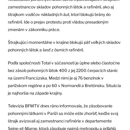
zamestnancov skladov pohonných látok a rafinérií, ako aj
štrajkom vodičov nákladných áut, ktorí blokujú brány do
rafinérií. Ide o prejav protestu proti vládou presadeným
zmenám v zákonníku práce.
Štrajkujúci momentálne v krajine blokujú päť veľkých skladov
pohonných látok a šesť z ôsmich rafinérií.
Podľa spoločnosti Total v súčasnosti je úplne alebo čiastočne
bez zásob pohonných látok 400 z jej 2200 čerpacích staníc
na území Francúzska. Medzi nimi je aj 76 benzínok v
parížskom regióne a po 60 v Normandii a Bretónsku. Situácia
je najhoršia na západe krajiny.
Televízia BFMTV dnes ráno informovala, že zásobovanie
pohonnými látkami v Paríži sa môže ešte zhoršiť, keďže svoj
štrajk avizovali aj zamestnanci rafinérie v departemente
Seine-et-Marne, ktorá zásobuje najmä metropolu a priľahlú