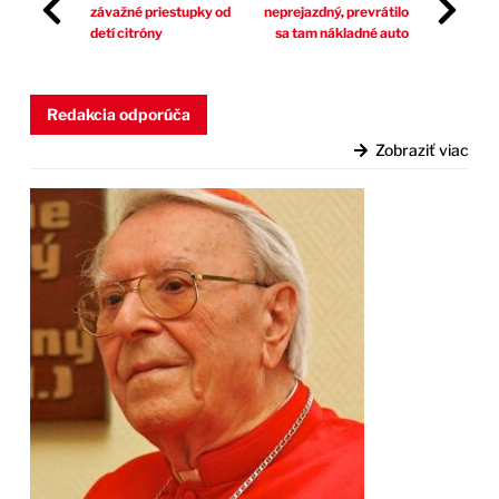
závažné priestupky od
neprejazdný, prevrátilo
detí citróny
sa tam nákladné auto
Redakcia odporúča
Zobraziť viac