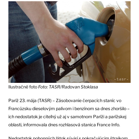
Ilustračné foto
Foto: TASR/Radovan Stoklasa
Paríž 23. mája (TASR) – Zásobovanie čerpacích staníc vo
Francúzsku dieselovým palivom i benzínom sa dnes zhoršilo –
ich nedostatok je citeľný už aj v samotnom Paríži a parížskej
oblasti, informovala dnes rozhlasová stanica France Info.
Nedostatok pohonných látok súvisí s pokračujúcim štrajkom