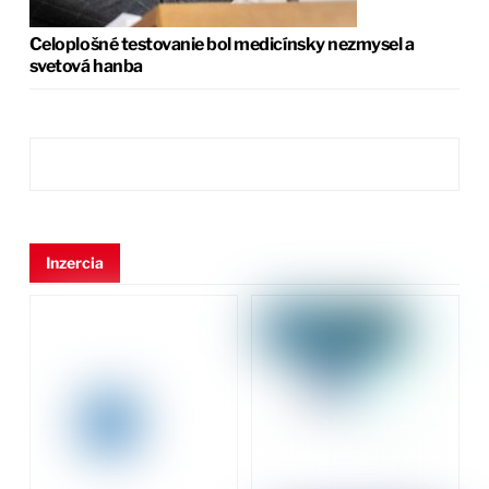
Celoplošné testovanie bol medicínsky nezmysel a
svetová hanba
Inzercia