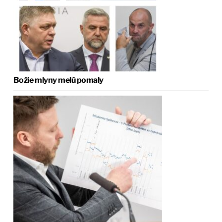
Božie mlyny melú pomaly