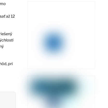
mimo
sať až 12
riešený
ýchlosti
žný
hôd, pri