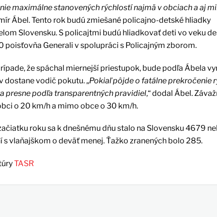
nie maximálne stanovených rýchlostí najmä v obciach a aj 
mír Ábel. Tento rok budú zmiešané policajno-detské hliadky
om Slovensku. S policajtmi budú hliadkovať deti vo veku de
0 poisťovňa Generali v spolupráci s Policajným zborom.
 prípade, že spáchal miernejší priestupok, bude podľa Ábela vy
 dostane vodič pokutu. „
Pokiaľ pôjde o fatálne prekročenie r
 presne podľa transparentných pravidiel
,“ dodal Ábel. Záva
 obci o 20 km/h a mimo obce o 30 km/h.
d začiatku roku sa k dnešnému dňu stalo na Slovensku 4679 ne
ní s vlaňajškom o deväť menej. Ťažko zranených bolo 285.
túry
TASR