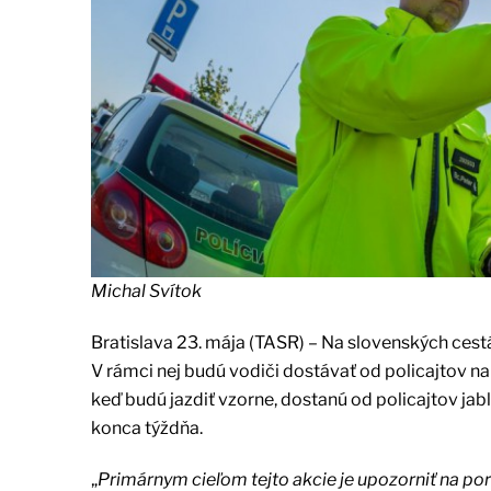
Michal Svítok
Bratislava 23. mája (TASR) – Na slovenských cest
V rámci nej budú vodiči dostávať od policajtov n
keď budú jazdiť vzorne, dostanú od policajtov jab
konca týždňa.
„
Primárnym cieľom tejto akcie je upozorniť na p