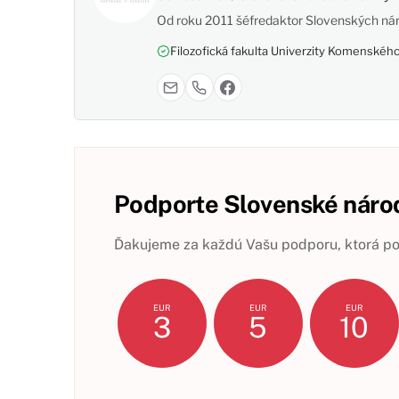
Od roku 2011 šéfredaktor Slovenských nár
Filozofická fakulta Univerzity Komenského,
Podporte Slovenské národ
Ďakujeme za každú Vašu podporu, ktorá pom
EUR
EUR
EUR
3
5
10