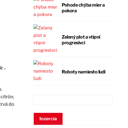
Pohode chýba mier a
pokora
Zelený plot a vtipní
progresívci
R –
Roboty namiesto ľudí
.
citrón,
trvá do
Inzercia