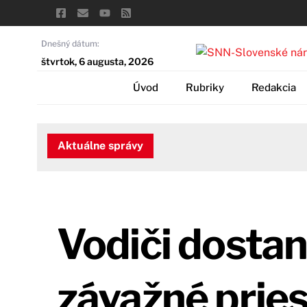
Skip
to
content
Dnešný dátum:
štvrtok, 6 augusta, 2026
Úvod
Rubriky
Redakcia
Aktuálne správy
Vodiči dosta
závažné pries