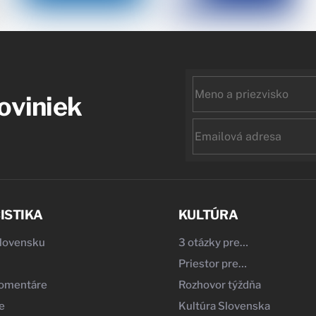
First
noviniek
name
Email
ISTIKA
KULTÚRA
Slovensku
3 otázky pre…
Priestor pre…
komentáre
Rozhovor týždňa
e
Kultúra Slovenska