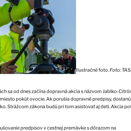
Ilustračné foto.
Foto: TAS
ách sa od dnes začína dopravná akcia s názvom Jablko-Citrón
amiesto pokút ovocie. Ak porušia dopravné predpisy, dostanú 
lko. Strážcom zákona budú pri tom asistovať aj deti. Akcia po
orušovanie predpisov v cestnej premávke s dôrazom na