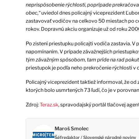
neprispôsobenie rýchlosti, poprípade prekračova
obec,“
uviedol dnes policajný viceprezident Ľubo
zastavovať vodičov na celkovo 50 miestach po cel
rokov. Dopravnú akciu organizuje už od roku 200
Po zistení priestupku policajti vodiča zastavia. V
napomínaním. V prípade závažnejších priestupkov
tým závažným spôsobom, tam príde na rad pokuta
priestupok je podľa neho prekročenie rýchlosti v
Policajný viceprezident taktiež informoval, že o
ktorých bolo usmrtených 73 ľudí, čo je v porovna
Zdroj:
Teraz.sk
, spravodajský portál tlačovej agen
Maroš Smolec
Šéfredaktor / Slovenské národné noviny