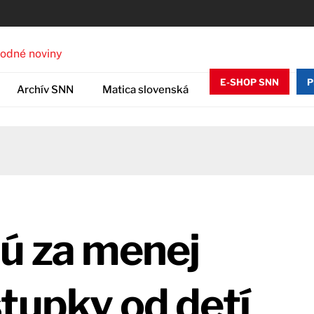
E-SHOP SNN
P
Archív SNN
Matica slovenská
nú za menej
tupky od detí