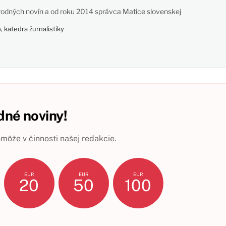
odných novín a od roku 2014 správca Matice slovenskej
 katedra žurnalistiky
né noviny!
ôže v činnosti našej redakcie.
EUR
EUR
EUR
20
50
100