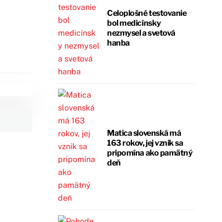
Celoplošné testovanie
bol medicínsky
nezmysel a svetová
hanba
Matica slovenská má
163 rokov, jej vznik sa
pripomína ako pamätný
deň