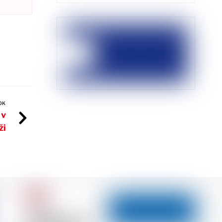
OK
 v
ži