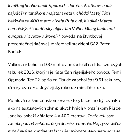
kvalitnej konkurencii. Spomedzi domácich atlétov budú
najväčším ťahákom majster sveta v chôdzi Matej Tóth,
bežkyňa na 400 metrov Iveta Putalová, kladivár Marcel
Lomnický či šprintérsky objav Ján Volko. Míting bude mať
európsku i svetovú úroveň,“
povedal na štvrtkovej
prezentačnej tlačovej konferencii prezident SAZ Peter
Korčok.
Volko sa v behu na 100 metrov môže tešiť na lídra svetových
tabuliek 2016, ktorým je Katarčan nigérijského pôvodu Femi
Ogunode. Ten 22. apríla na Floride zabehol čas 9,91 sekundy,
čím vyrovnal vlastný ázijský rekord z minulého roka.
Putalová na šamorínskom ovále, ktorý bude modrý rovnako
ako na augustových olympijských hrách v brazílskom Riu de
Janeiro, pobeží v štafete 4 x 400 metrov:
„Tento rok som
začala pod 54 sekúnd, čo je dobré znamenie. Najvyšší cieľ na
mňa čaká na kontinentálnom šampionáte. Ako dieťa som sa