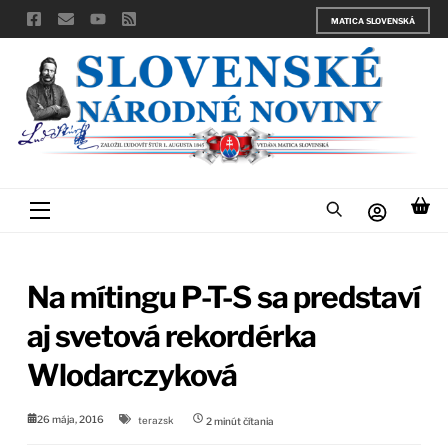
Skip
MATICA SLOVENSKÁ
to
content
Menu
Na mítingu P-T-S sa predstaví
aj svetová rekordérka
Wlodarczyková
26 mája, 2016
terazsk
2
minút čítania