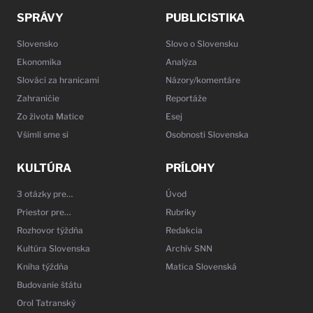
SPRÁVY
PUBLICISTIKA
Slovensko
Slovo o Slovensku
Ekonomika
Analýza
Slováci za hranicami
Názory/komentáre
Zahraničie
Reportáže
Zo života Matice
Esej
Všimli sme si
Osobnosti Slovenska
KULTÚRA
PRÍLOHY
3 otázky pre…
Úvod
Priestor pre…
Rubriky
Rozhovor týždňa
Redakcia
Kultúra Slovenska
Archív SNN
Kniha týždňa
Matica Slovenská
Budovanie štátu
Orol Tatranský