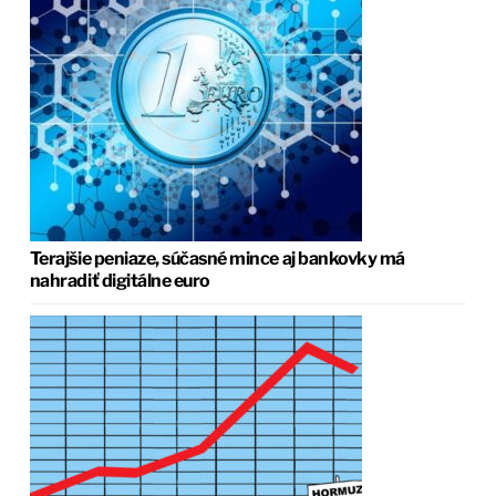
Terajšie peniaze, súčasné mince aj bankovky má
nahradiť digitálne euro