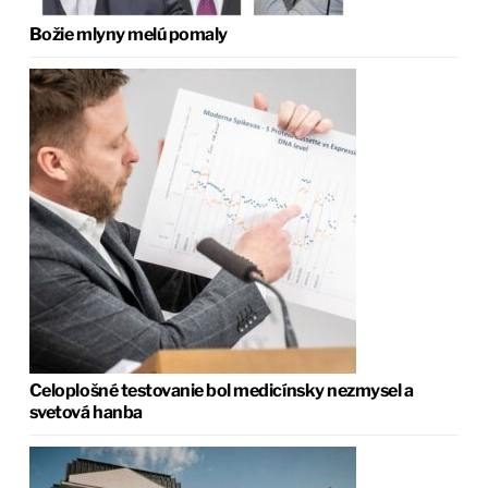
Božie mlyny melú pomaly
Celoplošné testovanie bol medicínsky nezmysel a
svetová hanba