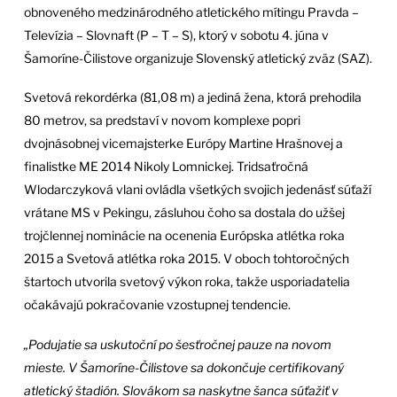
obnoveného medzinárodného atletického mítingu Pravda –
Televízia – Slovnaft (P – T – S), ktorý v sobotu 4. júna v
Šamoríne-Čilistove organizuje Slovenský atletický zväz (SAZ).
Svetová rekordérka (81,08 m) a jediná žena, ktorá prehodila
80 metrov, sa predstaví v novom komplexe popri
dvojnásobnej vicemajsterke Európy Martine Hrašnovej a
finalistke ME 2014 Nikoly Lomnickej. Tridsaťročná
Wlodarczyková vlani ovládla všetkých svojich jedenásť súťaží
vrátane MS v Pekingu, zásluhou čoho sa dostala do užšej
trojčlennej nominácie na ocenenia Európska atlétka roka
2015 a Svetová atlétka roka 2015. V oboch tohtoročných
štartoch utvorila svetový výkon roka, takže usporiadatelia
očakávajú pokračovanie vzostupnej tendencie.
„Podujatie sa uskutoční po šesťročnej pauze na novom
mieste. V Šamoríne-Čilistove sa dokončuje certifikovaný
atletický štadión. Slovákom sa naskytne šanca súťažiť v