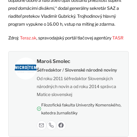
dopadne dobre a naši atléti opäť dostanú príležitosť súperiť
pred domácimi divákmi,“
dodal generálny sekretár SAZ a
riaditeľ pretekov Vladimír Gubrický. Trojhodinový hlavný
program vypukne o 16.00 h, vstup na míting je zdarma.
Zdroj:
Teraz.sk
, spravodajský portál tlačovej agentúry
TASR
Maroš Smolec
Šéfredaktor / Slovenské národné noviny
Od roku 2011 šéfredaktor Slovenských
národných novín a od roku 2014 správca
Matice slovenskej
Filozofická fakulta Univerzity Komenského,
katedra žurnalistiky