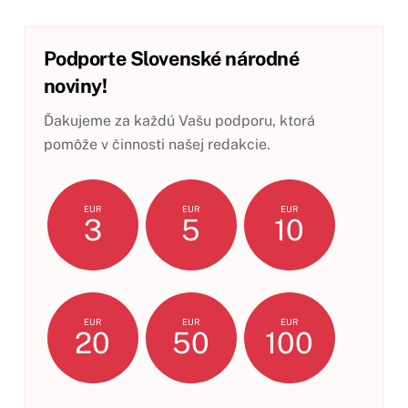
Podporte Slovenské národné
noviny!
Ďakujeme za každú Vašu podporu, ktorá
pomôže v činnosti našej redakcie.
EUR
EUR
EUR
3
5
10
EUR
EUR
EUR
20
50
100