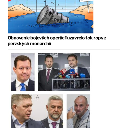
Obnovenie bojových operácií uzavrelo tok ropy z
perzských monarchií