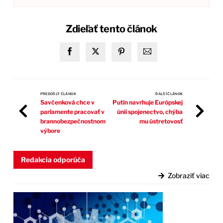
Zdieľať tento článok
PREDOŠLÝ ČLÁNOK
ĎALŠÍ ČLÁNOK
Savčenková chce v
Putin navrhuje Európskej
parlamente pracovať v
únii spojenectvo, chýba
brannobezpečnostnom
mu ústretovosť
výbore
Redakcia odporúča
Zobraziť viac