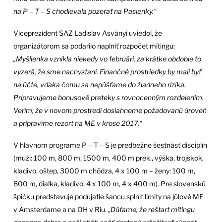
na P – T – S chodievala pozerať na Pasienky.“
Viceprezident SAZ Ladislav Asványi uviedol, že
organizátorom sa podarilo naplniť rozpočet mítingu:
„Myšlienka vznikla niekedy vo februári, za krátke obdobie to
vyzerá, že sme nachystaní. Finančné prostriedky by mali byť
na účte, vďaka čomu sa nepúšťame do žiadneho rizika.
Pripravujeme bonusové preteky s rovnocenným rozdelením.
Verím, že v novom prostredí dosiahneme požadovanú úroveň
a pripravíme rezort na ME v krose 2017.“
V hlavnom programe P – T – S je predbežne šestnásť disciplín
(muži: 100 m, 800 m, 1500 m, 400 m prek., výška, trojskok,
kladivo, oštep, 3000 m chôdza, 4 x 100 m – ženy: 100 m,
800 m, diaľka, kladivo, 4 x 100 m, 4 x 400 m). Pre slovenskú
špičku predstavuje podujatie šancu splniť limity na júlové ME
v Amsterdame a na OH v Riu.
„Dúfame, že reštart mítingu