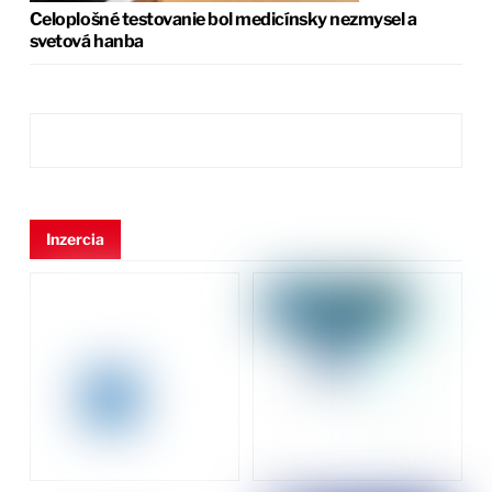
Celoplošné testovanie bol medicínsky nezmysel a
svetová hanba
Inzercia