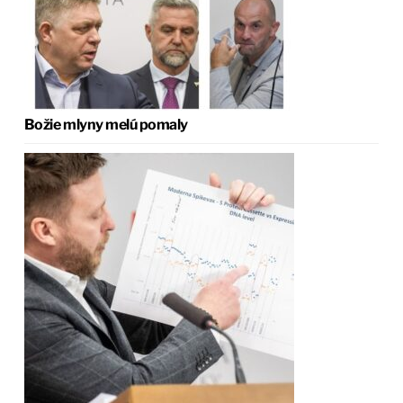
Božie mlyny melú pomaly