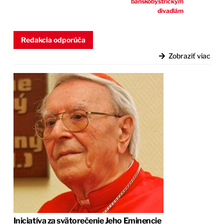
banskobystrickým
divadlám
Redakcia odporúča
Zobraziť viac
Iniciatíva za svätorečenie Jeho Eminencie