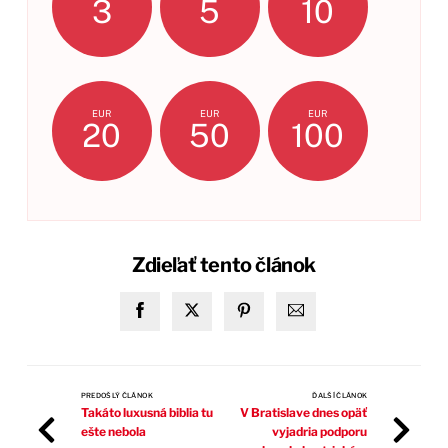
3
5
10
EUR
EUR
EUR
20
50
100
Zdieľať tento článok
PREDOŠLÝ ČLÁNOK
ĎALŠÍ ČLÁNOK
Takáto luxusná biblia tu
V Bratislave dnes opäť
ešte nebola
vyjadria podporu