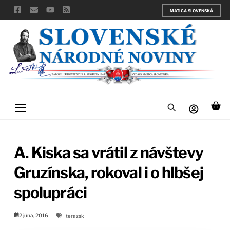
Skip
MATICA SLOVENSKÁ
to
content
Menu
A. Kiska sa vrátil z návštevy
Gruzínska, rokoval i o hlbšej
spolupráci
2 júna, 2016
terazsk