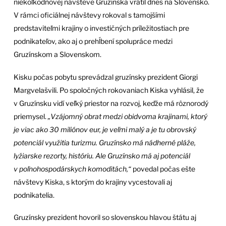
niekoľkodňovej návšteve Gruzínska vrátil dnes na Slovensko.
V rámci oficiálnej návštevy rokoval s tamojšími
predstaviteľmi krajiny o investičných príležitostiach pre
podnikateľov, ako aj o prehĺbení spolupráce medzi
Gruzínskom a Slovenskom.
Kisku počas pobytu sprevádzal gruzínsky prezident Giorgi
Margvelašvili. Po spoločných rokovaniach Kiska vyhlásil, že
v Gruzínsku vidí veľký priestor na rozvoj, keďže má rôznorodý
priemysel.
„Vzájomný obrat medzi obidvoma krajinami, ktorý
je viac ako 30 miliónov eur, je veľmi malý a je tu obrovský
potenciál využitia turizmu. Gruzínsko má nádherné pláže,
lyžiarske rezorty, históriu. Ale Gruzínsko má aj potenciál
v poľnohospodárskych komoditách,“
povedal počas ešte
návštevy Kiska, s ktorým do krajiny vycestovali aj
podnikatelia.
Gruzínsky prezident hovoril so slovenskou hlavou štátu aj