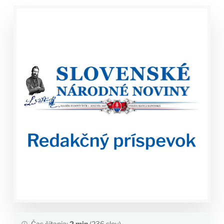
Čas čítania:
2 min
(236 slov)