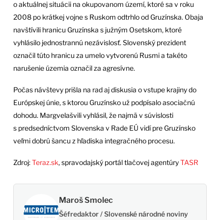
o aktuálnej situácii na okupovanom území, ktoré sa v roku
2008 po krátkej vojne s Ruskom odtrhlo od Gruzínska. Obaja
navštívili hranicu Gruzínska s južným Osetskom, ktoré
vyhlásilo jednostrannú nezávislosť. Slovenský prezident
označil túto hranicu za umelo vytvorenú Rusmi a takéto
narušenie územia označil za agresívne.
Počas návštevy prišla na rad aj diskusia o vstupe krajiny do
Európskej únie, s ktorou Gruzínsko už podpísalo asociačnú
dohodu. Margvelašvili vyhlásil, že najmä v súvislosti
s predsedníctvom Slovenska v Rade EÚ vidí pre Gruzínsko
veľmi dobrú šancu z hľadiska integračného procesu.
Zdroj:
Teraz.sk
, spravodajský portál tlačovej agentúry
TASR
Maroš Smolec
Šéfredaktor / Slovenské národné noviny