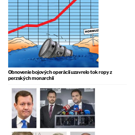
Obnovenie bojových operácií uzavrelo tok ropy z
perzských monarchií