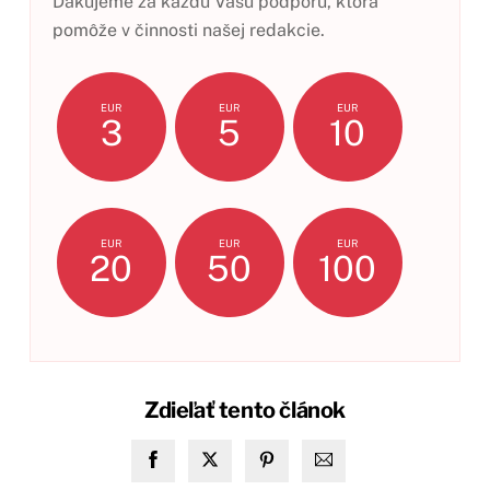
Ďakujeme za každú Vašu podporu, ktorá
pomôže v činnosti našej redakcie.
EUR
EUR
EUR
3
5
10
EUR
EUR
EUR
20
50
100
Zdieľať tento článok