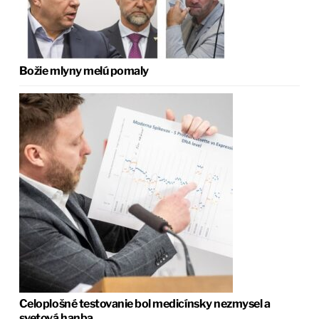
Božie mlyny melú pomaly
Celoplošné testovanie bol medicínsky nezmysel a
svetová hanba