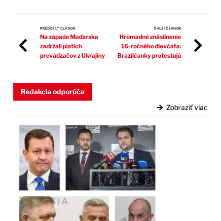
PREDOŠLÝ ČLÁNOK
ĎALŠÍ ČLÁNOK
Na západe Maďarska
Hromadné znásilnenie
zadržali piatich
16-ročného dievčaťa:
prevádzačov z Ukrajiny
Brazílčanky protestujú
Redakcia odporúča
Zobraziť viac