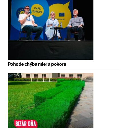
Pohode chýba mier a pokora