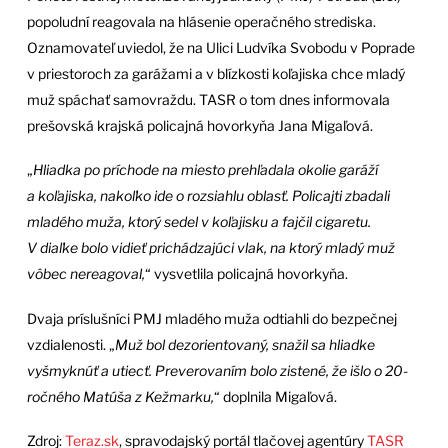
popoludní reagovala na hlásenie operačného strediska.
Oznamovateľ uviedol, že na Ulici Ludvíka Svobodu v Poprade
v priestoroch za garážami a v blízkosti koľajiska chce mladý
muž spáchať samovraždu. TASR o tom dnes informovala
prešovská krajská policajná hovorkyňa Jana Migaľová.
„
Hliadka po príchode na miesto prehľadala okolie garáží
a koľajiska, nakoľko ide o rozsiahlu oblasť. Policajti zbadali
mladého muža, ktorý sedel v koľajisku a fajčil cigaretu.
V diaľke bolo vidieť prichádzajúci vlak, na ktorý mladý muž
vôbec nereagoval,
“ vysvetlila policajná hovorkyňa.
Dvaja príslušníci PMJ mladého muža odtiahli do bezpečnej
vzdialenosti. „
Muž bol dezorientovaný, snažil sa hliadke
vyšmyknúť a utiecť. Preverovaním bolo zistené, že išlo o 20-
ročného Matúša z Kežmarku,
“ doplnila Migaľová.
Zdroj:
Teraz.sk
, spravodajský portál tlačovej agentúry
TASR