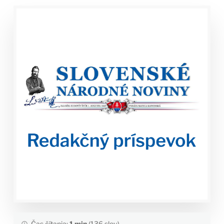
Čas čítania:
1 min
(136 slov)