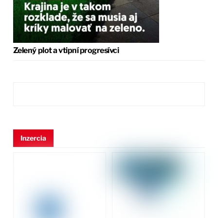
Zelený plot a vtipní progresívci
Inzercia