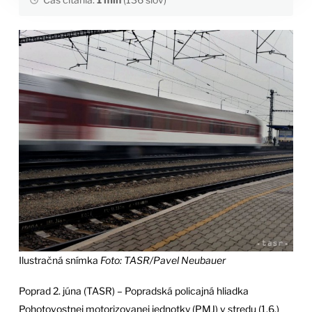
Ilustračná snímka
Foto: TASR/Pavel Neubauer
Poprad 2. júna (TASR) – Popradská policajná hliadka
Pohotovostnej motorizovanej jednotky (PMJ) v stredu (1.6.)