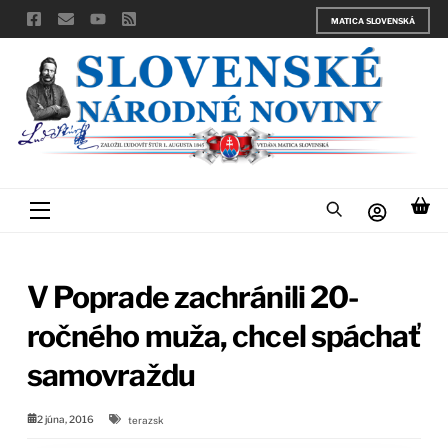
Skip
MATICA SLOVENSKÁ
to
content
Menu
V Poprade zachránili 20-
ročného muža, chcel spáchať
samovraždu
2 júna, 2016
terazsk