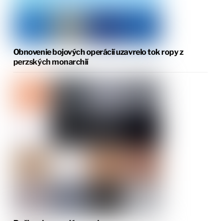
Obnovenie bojových operácií uzavrelo tok ropy z
perzských monarchií