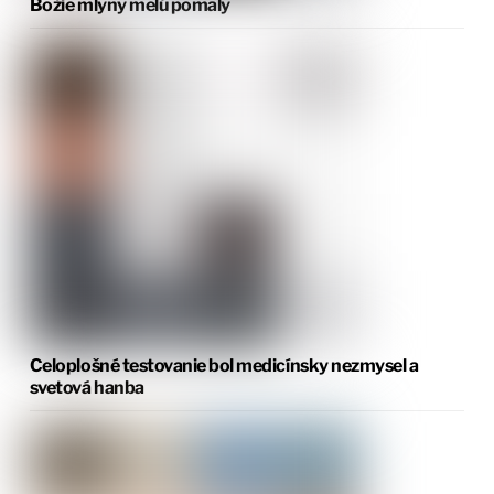
Božie mlyny melú pomaly
Celoplošné testovanie bol medicínsky nezmysel a
svetová hanba