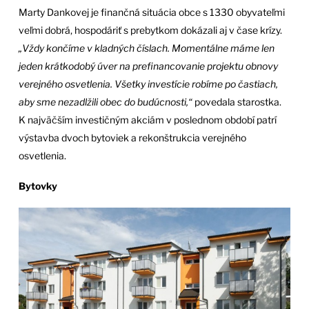
Marty Dankovej je finančná situácia obce s 1330 obyvateľmi
veľmi dobrá, hospodáriť s prebytkom dokázali aj v čase krízy.
„Vždy končíme v kladných číslach. Momentálne máme len
jeden krátkodobý úver na prefinancovanie projektu obnovy
verejného osvetlenia. Všetky investície robíme po častiach,
aby sme nezadlžili obec do budúcnosti,“
povedala starostka.
K najväčším investičným akciám v poslednom období patrí
výstavba dvoch bytoviek a rekonštrukcia verejného
osvetlenia.
Bytovky