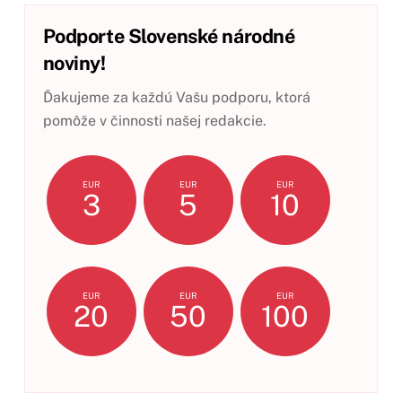
Podporte Slovenské národné
noviny!
Ďakujeme za každú Vašu podporu, ktorá
pomôže v činnosti našej redakcie.
EUR
EUR
EUR
3
5
10
EUR
EUR
EUR
20
50
100