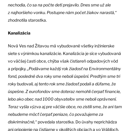
nechodia, čo sa na počte detí prejavilo. Dnes sme už ale
z najhoršieho vonku. Postupne nám počet žiakov narastá,“
zhodnotila starostka.
Kanalizácia
Nová Ves nad Žitavou má vybudované všetky inžinierske
siete s výnimkou kanalizácie. Kanalizácia je síce vybudovaná
vo väčšej časti obce, chýba však čistiareň odpadových vôd
a prípojky.
„Podávame každý rok žiadosť na Environmentálny
fond, posledné dva roky sme neboli úspešní. Predtým sme tri
roky budovali, aj tento rok sme žiadosť podali a dúfame, že
úspešne. Z eurofondov sme doteraz nemohli čerpať financie,
lebo ako obec nad 1000 obyvateľov sme neboli oprávnení.
Teraz vyšla výzva aj pre väčšie obce, no zistili sme, že ani tam
nebudeme môcť čerpať peniaze, čo považujeme za
diskriminačné,“
povedala starostka. Do úvahy neprichádza
ani pripojenie na čistiarne v okolitých obciach a vo Vrábľoch,