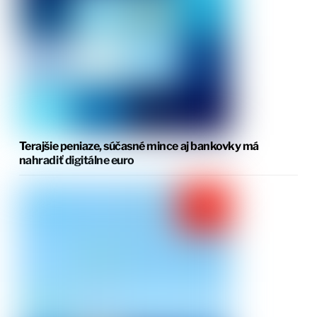
Terajšie peniaze, súčasné mince aj bankovky má
nahradiť digitálne euro