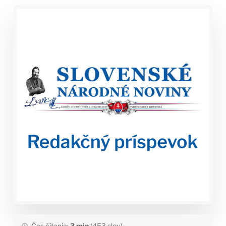
Čas čítania:
3 min
(453 slov)