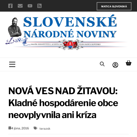
Skip
MATICA SLOVENSKÁ
to
content
Menu
NOVÁ VES NAD ŽITAVOU:
Kladné hospodárenie obce
neovplyvnila ani kríza
4 júna, 2016
terazsk