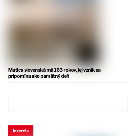
Matica slovenská má 163 rokov, jej vznik sa
pripomína ako pamätný deň
Inzercia