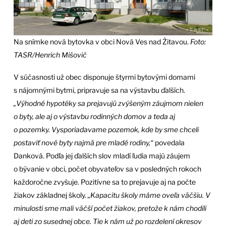
Na snímke nová bytovka v obci Nová Ves nad Žitavou.
Foto:
TASR/Henrich Mišovič
V súčasnosti už obec disponuje štyrmi bytovými domami
s nájomnými bytmi, pripravuje sa na výstavbu ďalších.
„Výhodné hypotéky sa prejavujú zvýšeným záujmom nielen
o byty, ale aj o výstavbu rodinných domov a teda aj
o pozemky. Vysporiadavame pozemok, kde by sme chceli
postaviť nové byty najmä pre mladé rodiny,“
povedala
Danková. Podľa jej ďalších slov mladí ľudia majú záujem
o bývanie v obci, počet obyvateľov sa v posledných rokoch
každoročne zvyšuje. Pozitívne sa to prejavuje aj na počte
žiakov základnej školy.
„Kapacitu školy máme oveľa väčšiu. V
minulosti sme mali väčší počet žiakov, pretože k nám chodili
aj deti zo susednej obce. Tie k nám už po rozdelení okresov