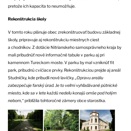
pretože ich kapacita to neumožňuje.
Rekonštrukcia školy
V tomto roku plánuje obec zrekonštruovať budovu základnej
školy, pripravuje aj rekonštrukciu miestnych ciest
a chodníkov. Z dotácie Nitrianskeho samosprávneho kraja by
mali pribudnúť nové informačné tabule v parku aj pri
kamennom Tureckom moste. V parku by mal vzniknúť fit
park, pribudnú cvičiace prvky. Rekonštrukciou prejde aj areál
Studničky, kde pribudli nové lavičky.
„Opravu areálu
zabezpečuje farský úrad. Je to veľmi vyhľadávané pútnické
miesto, kde sa v lete každú nedeľu konajú omše pod holým
nebom,“
priblížila tohtoročné zámery obce starostka.