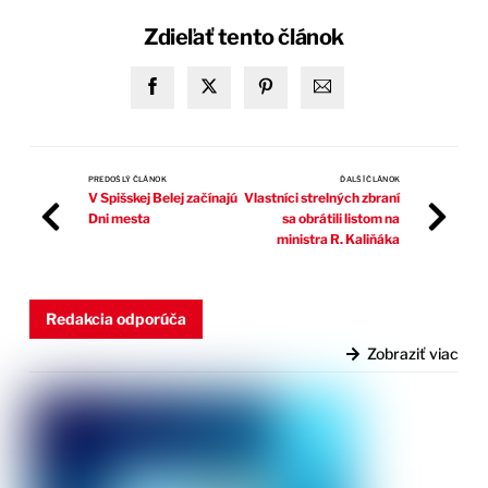
Zdieľať tento článok
PREDOŠLÝ ČLÁNOK
ĎALŠÍ ČLÁNOK
V Spišskej Belej začínajú
Vlastníci strelných zbraní
Dni mesta
sa obrátili listom na
ministra R. Kaliňáka
Redakcia odporúča
Zobraziť viac