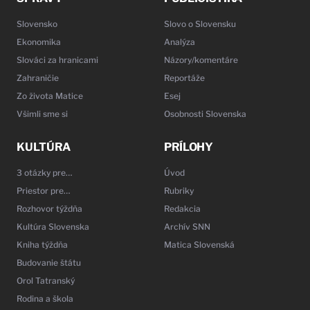
Slovensko
Slovo o Slovensku
Ekonomika
Analýza
Slováci za hranicami
Názory/komentáre
Zahraničie
Reportáže
Zo života Matice
Esej
Všimli sme si
Osobnosti Slovenska
KULTÚRA
PRÍLOHY
3 otázky pre…
Úvod
Priestor pre…
Rubriky
Rozhovor týždňa
Redakcia
Kultúra Slovenska
Archív SNN
Kniha týždňa
Matica Slovenská
Budovanie štátu
Orol Tatranský
Rodina a škola