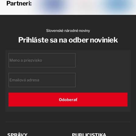
Partneri:
Slovenské národné noviny
Prihláste sa na odber noviniek
First
name
Email
Odoberať
SPRÁVY
PUBLICISTIKA