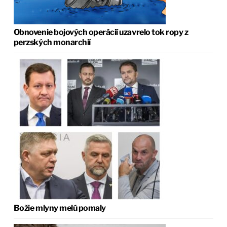
Obnovenie bojových operácií uzavrelo tok ropy z
perzských monarchií
Božie mlyny melú pomaly