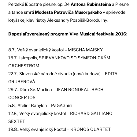
Perzské ľúbostné piesne, op. 34
Antona Rubinsteina
a Piesne
a tance smrti
Modesta Petroviča Musorgského
v sprievode
lotyšskej klaviristky Aleksandry Pospíšil-Boroduliny.
Doposiaľ zverejnený program Viva Musica! festivalu 2016:
8.7., Veľký evanjelický kostol – MISCHA MAISKY
15.7., Istropolis, SPIEVANKOVO SO SYMFONICKÝM
ORCHESTROM
22.7., Slovenské národné divadlo (nová budova) – EDITA
GRUBEROVÁ
29.7., Dóm Sv. Martina – JEAN RONDEAU: BACH
CONCERTOS
5.8., Ateliér Babylon – PaGAGnini
12.8., Veľký evanjelický kostol – RICHARD GALLIANO
SEXTET
19.8., Veľký evanjelický kostol – KRONOS QUARTET