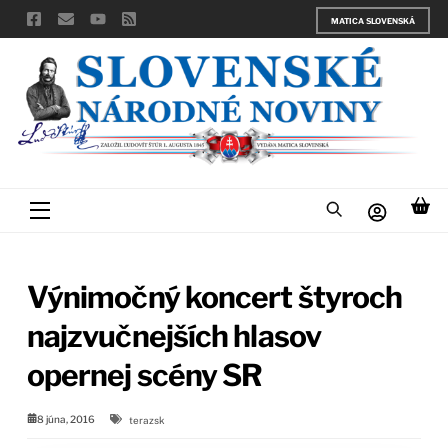
Skip
MATICA SLOVENSKÁ
to
content
Menu
Výnimočný koncert štyroch
najzvučnejších hlasov
opernej scény SR
8 júna, 2016
terazsk