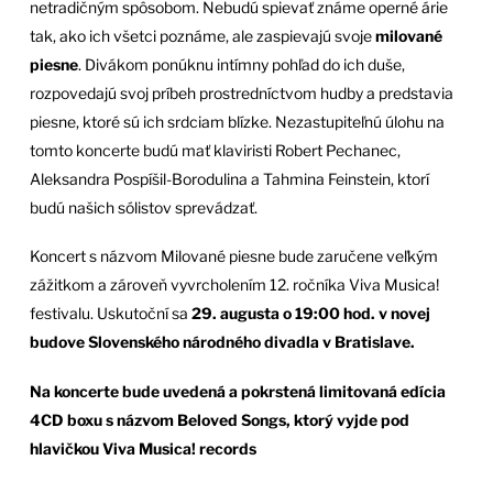
netradičným spôsobom. Nebudú spievať známe operné árie
tak, ako ich všetci poznáme, ale zaspievajú svoje
milované
piesne
. Divákom ponúknu intímny pohľad do ich duše,
rozpovedajú svoj príbeh prostredníctvom hudby a predstavia
piesne, ktoré sú ich srdciam blízke. Nezastupiteľnú úlohu na
tomto koncerte budú mať klaviristi Robert Pechanec,
Aleksandra Pospíšil-Borodulina a Tahmina Feinstein, ktorí
budú našich sólistov sprevádzať.
Koncert s názvom Milované piesne bude zaručene veľkým
zážitkom a zároveň vyvrcholením 12. ročníka Viva Musica!
festivalu. Uskutoční sa
29. augusta o 19:00 hod. v novej
budove Slovenského národného divadla v Bratislave.
Na koncerte bude uvedená a pokrstená limitovaná edícia
4CD boxu s názvom Beloved Songs, ktorý vyjde pod
hlavičkou Viva Musica! records