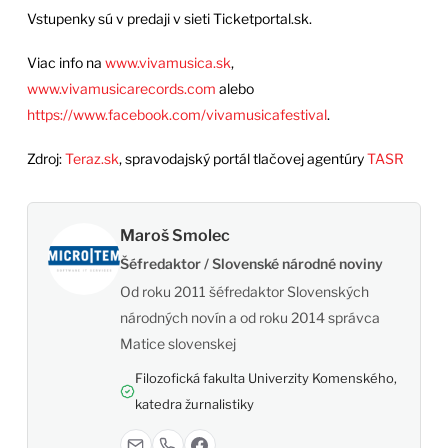
Vstupenky sú v predaji v sieti Ticketportal.sk.
Viac info na
www.vivamusica.sk
,
www.vivamusicarecords.com
alebo
https://www.facebook.com/vivamusicafestival
.
Zdroj:
Teraz.sk
, spravodajský portál tlačovej agentúry
TASR
Maroš Smolec
Šéfredaktor / Slovenské národné noviny
Od roku 2011 šéfredaktor Slovenských
národných novín a od roku 2014 správca
Matice slovenskej
Filozofická fakulta Univerzity Komenského,
katedra žurnalistiky