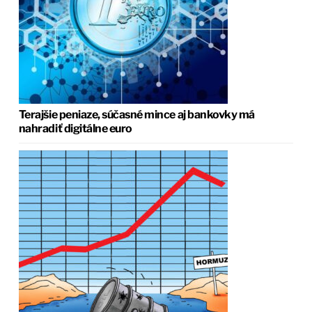
Terajšie peniaze, súčasné mince aj bankovky má
nahradiť digitálne euro