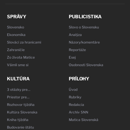
SPRÁVY
PUBLICISTIKA
Slovensko
Slovo o Slovensku
Ekonomika
Analýza
Slováci za hranicami
Názory/komentáre
Zahraničie
Reportáže
Zo života Matice
Esej
Všimli sme si
Osobnosti Slovenska
KULTÚRA
PRÍLOHY
3 otázky pre…
Úvod
Priestor pre…
Rubriky
Rozhovor týždňa
Redakcia
Kultúra Slovenska
Archív SNN
Kniha týždňa
Matica Slovenská
Budovanie štátu