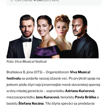
Foto: Viva Musica! festival
Bratislava 8. júna (OTS) – Organizátorom
Viva Musica!
festivalu
sa podarila naozaj úžasná vec. Po prvýkrát spoja na
jednom pódiu štyri najvýznamnejšie mená slovenskej opernej
scény mladej generácie – sopranistku
Adrianu Kučerovú
,
mezzosopranistku
Janu Kurucovú
, tenoristu
Pavla Bršlíka
a
basistu
Štefana Kocána
. Títo štyria speváci sa predstavia