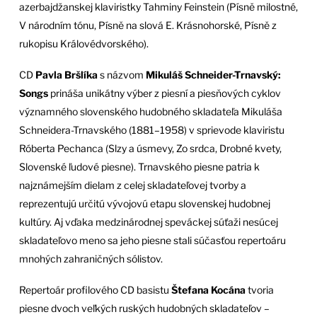
azerbajdžanskej klaviristky Tahminy Feinstein (Písně milostné,
V národním tónu, Písně na slová E. Krásnohorské, Písně z
rukopisu Královédvorského).
CD
Pavla Bršlíka
s názvom
Mikuláš Schneider-Trnavský:
Songs
prináša unikátny výber z piesní a piesňových cyklov
významného slovenského hudobného skladateľa Mikuláša
Schneidera-Trnavského (1881–1958) v sprievode klaviristu
Róberta Pechanca (Slzy a úsmevy, Zo srdca, Drobné kvety,
Slovenské ľudové piesne). Trnavského piesne patria k
najznámejším dielam z celej skladateľovej tvorby a
reprezentujú určitú vývojovú etapu slovenskej hudobnej
kultúry. Aj vďaka medzinárodnej speváckej súťaži nesúcej
skladateľovo meno sa jeho piesne stali súčasťou repertoáru
mnohých zahraničných sólistov.
Repertoár profilového CD basistu
Štefana Kocána
tvoria
piesne dvoch veľkých ruských hudobných skladateľov –