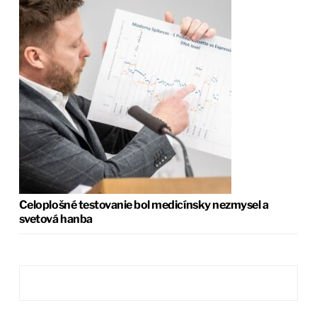
Celoplošné testovanie bol medicínsky nezmysel a
svetová hanba