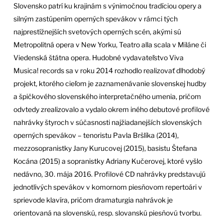
Slovensko patrí ku krajinám s výnimočnou tradíciou opery a
silným zastúpením operných spevákov v rámci tých
najprestížnejších svetových operných scén, akými sú
Metropolitná opera v New Yorku, Teatro alla scala v Miláne či
Viedenská štátna opera. Hudobné vydavateľstvo Viva
Musica! records sa v roku 2014 rozhodlo realizovať dlhodobý
projekt, ktorého cieľom je zaznamenávanie slovenskej hudby
a špičkového slovenského interpretačného umenia, pričom
odvtedy zrealizovalo a vydalo okrem iného debutové profilové
nahrávky štyroch v súčasnosti najžiadanejších slovenských
operných spevákov – tenoristu Pavla Bršlíka (2014),
mezzosopranistky Jany Kurucovej (2015), basistu Štefana
Kocána (2015) a sopranistky Adriany Kučerovej, ktoré vyšlo
nedávno, 30. mája 2016. Profilové CD nahrávky predstavujú
jednotlivých spevákov v komornom piesňovom repertoári v
sprievode klavíra, pričom dramaturgia nahrávok je
orientovaná na slovenskú, resp. slovanskú piesňovú tvorbu.