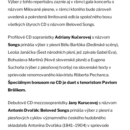
Výber z tohto repertoáru zaznie aj v rámci gala koncertu s
názvom Milované piesne, v rámci ktorého bude zároveň
uvedená a pokrstená limitovaná edícia spoločného boxu
všetkých štyroch CD s názvom Beloved Songs.
Profilové CD sopranistky
Adriany Kučerovej
s názvom
Songs
prináša výber z piesní Bélu Bartóka (Dedinské scény),
Leoša Janáčka (Šest národních písní, jež zpívala Gabel Eva),
Bohuslava Martinů (Nové slovenské písně) a Eugena
Suchoňa (výber z piesňovej tvorby) na slovenské texty v
sprievode renomovaného klaviristu Róberta Pechanca.
Špeciálnym bonusom na CD je duet s tenoristom Pavlom
Bršlíkom.
Debutové CD mezzosopranistky
Jany Kurucovej
s názvom
Antonín Dvořák: Beloved Songs
prináša výber z piesní a
piesňových cyklov významného českého hudobného
skladateľa Antonína Dvořáka (1841–1904) v sprievode