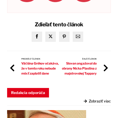
Zdieľať tento článok
PREDOŠLÝ ČLÁNOK
ĎALŠÍ ČLÁNOK
Väčšina Grékov očakáva,
Slovan angažoval do
že v tomto roku nebude
obrany Nicka Plastina z
môcť zaplatiť dane
majstrovskej Tappary
Redakcia odporúča
Zobraziť viac