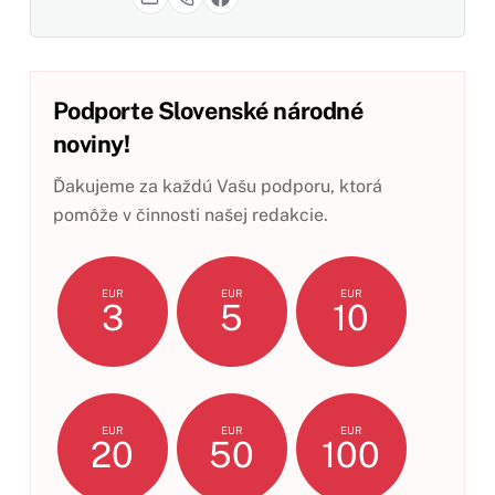
Podporte Slovenské národné
noviny!
Ďakujeme za každú Vašu podporu, ktorá
pomôže v činnosti našej redakcie.
EUR
EUR
EUR
3
5
10
EUR
EUR
EUR
20
50
100