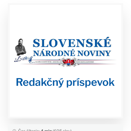
Čas čítania:
4 min
(605 slov)