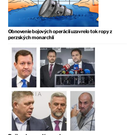
Obnovenie bojových operácií uzavrelo tok ropy z
perzských monarchií