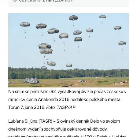
Na snímke príslušníci 82. výsadkovej divízie počas zoskoku v
rámci cvičenia Anakonda 2016 neďaleko poľského mesta
Toruň 7. júna 2016.
Foto: TASR/AP
Ľubľana 9. júna (TASR) – Slovinský denník Delo vo svojom
dnešnom vydaní spochybňuje deklarované dôvody
prebiehajúceho vojenského cvičenia NATO v Poľsku. Uvádza,