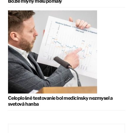
Božie mlyny melú pomaly
Celoplošné testovanie bol medicínsky nezmysel a
svetová hanba