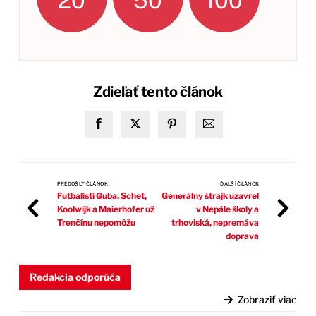
20
50
100
Zdieľať tento článok
PREDOŠLÝ ČLÁNOK
ĎALŠÍ ČLÁNOK
Futbalisti Guba, Schet,
Generálny štrajk uzavrel
Koolwijk a Maierhofer už
v Nepále školy a
Trenčínu nepomôžu
trhoviská, nepremáva
doprava
Redakcia odporúča
Zobraziť viac