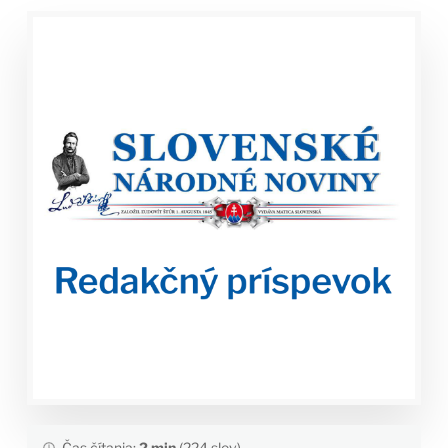
Čas čítania:
2 min
(224 slov)