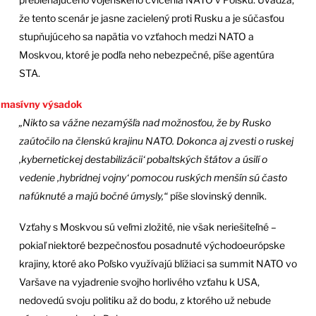
že tento scenár je jasne zacielený proti Rusku a je súčasťou
stupňujúceho sa napätia vo vzťahoch medzi NATO a
Moskvou, ktoré je podľa neho nebezpečné, píše agentúra
STA.
u masívny výsadok
„Nikto sa vážne nezamýšľa nad možnosťou, že by Rusko
zaútočilo na členskú krajinu NATO. Dokonca aj zvesti o ruskej
‚kybernetickej destabilizácii‘ pobaltských štátov a úsilí o
vedenie ‚hybridnej vojny‘ pomocou ruských menšín sú často
nafúknuté a majú bočné úmysly,“
píše slovinský denník.
Vzťahy s Moskvou sú veľmi zložité, nie však neriešiteľné –
pokiaľ niektoré bezpečnosťou posadnuté východoeurópske
krajiny, ktoré ako Poľsko využívajú blížiaci sa summit NATO vo
Varšave na vyjadrenie svojho horlivého vzťahu k USA,
nedovedú svoju politiku až do bodu, z ktorého už nebude