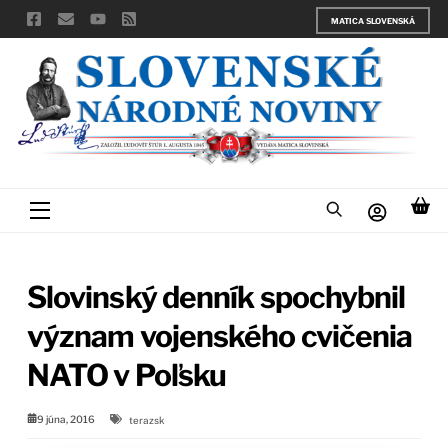
Skip
MATICA SLOVENSKÁ
to
content
Menu
Slovinský denník spochybnil
význam vojenského cvičenia
NATO v Poľsku
9 júna, 2016
terazsk