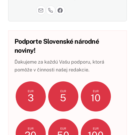
Podporte Slovenské národné
noviny!
Ďakujeme za každú Vašu podporu, ktorá
pomôže v činnosti našej redakcie.
EUR
EUR
EUR
3
5
10
EUR
EUR
EUR