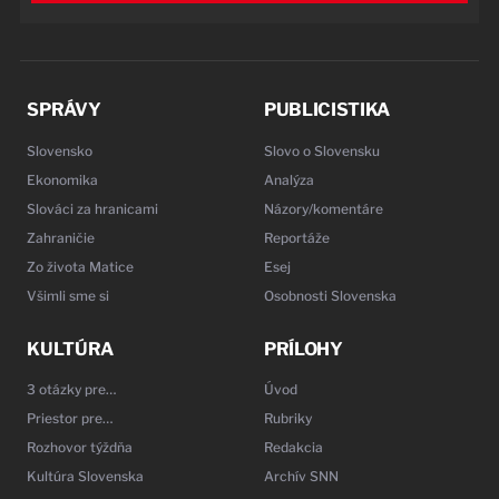
SPRÁVY
PUBLICISTIKA
Slovensko
Slovo o Slovensku
Ekonomika
Analýza
Slováci za hranicami
Názory/komentáre
Zahraničie
Reportáže
Zo života Matice
Esej
Všimli sme si
Osobnosti Slovenska
KULTÚRA
PRÍLOHY
3 otázky pre…
Úvod
Priestor pre…
Rubriky
Rozhovor týždňa
Redakcia
Kultúra Slovenska
Archív SNN