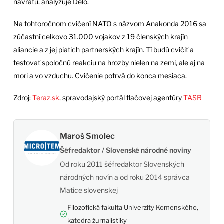
návratu, analyzuje Delo.
Na tohtoročnom cvičení NATO s názvom Anakonda 2016 sa
zúčastní celkovo 31.000 vojakov z 19 členských krajín
aliancie a z jej piatich partnerských krajín. Tí budú cvičiť a
testovať spoločnú reakciu na hrozby nielen na zemi, ale aj na
mori a vo vzduchu. Cvičenie potrvá do konca mesiaca.
Zdroj:
Teraz.sk
, spravodajský portál tlačovej agentúry
TASR
Maroš Smolec
Šéfredaktor / Slovenské národné noviny
Od roku 2011 šéfredaktor Slovenských
národných novín a od roku 2014 správca
Matice slovenskej
Filozofická fakulta Univerzity Komenského,
katedra žurnalistiky