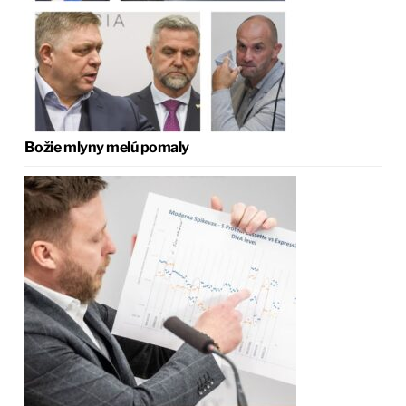
Božie mlyny melú pomaly