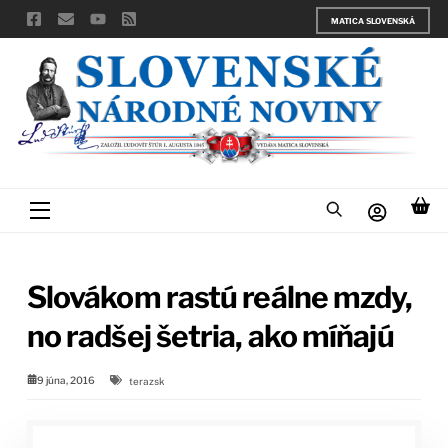
Skip
MATICA SLOVENSKÁ
to
content
Menu
Slovákom rastú reálne mzdy,
no radšej šetria, ako míňajú
9 júna, 2016
terazsk