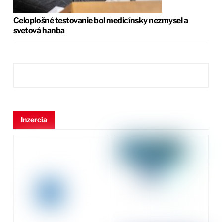
Celoplošné testovanie bol medicínsky nezmysel a
svetová hanba
Inzercia