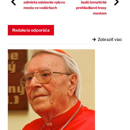
odmieta oslabenie vplyvu
budú tematické
mesta vo vodárňach
prehliadkové trasy
mestom
Redakcia odporúča
Zobraziť viac