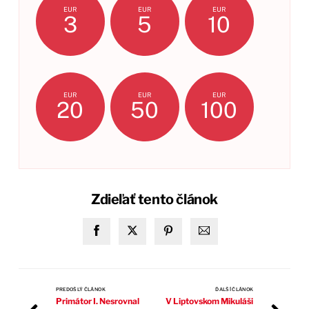
EUR
EUR
EUR
3
5
10
EUR
EUR
EUR
20
50
100
Zdieľať tento článok
PREDOŠLÝ ČLÁNOK
ĎALŠÍ ČLÁNOK
Primátor I. Nesrovnal
V Liptovskom Mikuláši