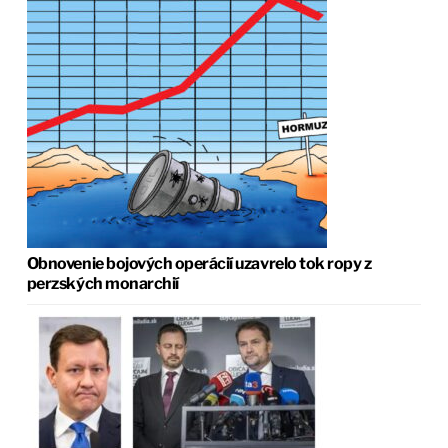
Obnovenie bojových operácií uzavrelo tok ropy z
perzských monarchií