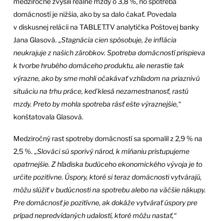
medziročne zvýšili reálne mzdy o 3,8 %, no spotreba
domácností je nižšia, ako by sa dalo čakať. Povedala
v diskusnej relácii na TABLET.TV analytička Poštovej banky
Jana Glasová. „
Stagnácia cien spôsobuje, že inflácia
neukrajuje z našich zárobkov. Spotreba domácností prispieva
k tvorbe hrubého domáceho produktu, ale nerastie tak
výrazne, ako by sme mohli očakávať vzhľadom na priaznivú
situáciu na trhu práce, keď klesá nezamestnanosť, rastú
mzdy. Preto by mohla spotreba rásť ešte výraznejšie,“
konštatovala Glasová.
Medziročný rast spotreby domácností sa spomalil z 2,9 % na
2,5 %. „
Slováci sú sporivý národ, k míňaniu pristupujeme
opatrnejšie. Z hľadiska budúceho ekonomického vývoja je to
určite pozitívne. Úspory, ktoré si teraz domácnosti vytvárajú,
môžu slúžiť v budúcnosti na spotrebu alebo na väčšie nákupy.
Pre domácnosť je pozitívne, ak dokáže vytvárať úspory pre
prípad nepredvídaných udalostí, ktoré môžu nastať,“