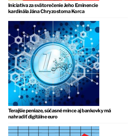
Iniciatíva za svätorečenie Jeho Eminencie
kardinála Jána Chryzostoma Korca
Terajšie peniaze, súčasné mince aj bankovky má
nahradiť digitálne euro