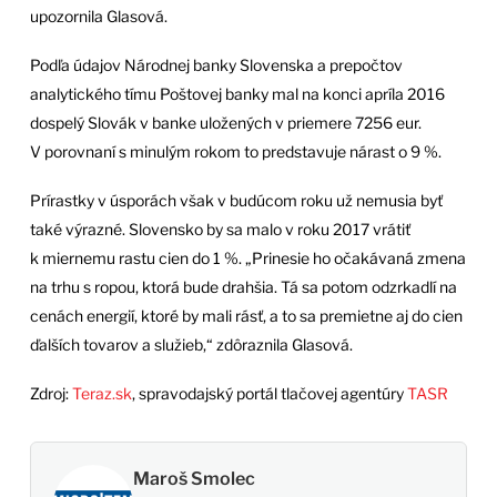
upozornila Glasová.
Podľa údajov Národnej banky Slovenska a prepočtov
analytického tímu Poštovej banky mal na konci apríla 2016
dospelý Slovák v banke uložených v priemere 7256 eur.
V porovnaní s minulým rokom to predstavuje nárast o 9 %.
Prírastky v úsporách však v budúcom roku už nemusia byť
také výrazné. Slovensko by sa malo v roku 2017 vrátiť
k miernemu rastu cien do 1 %. „Prinesie ho očakávaná zmena
na trhu s ropou, ktorá bude drahšia. Tá sa potom odzrkadlí na
cenách energií, ktoré by mali rásť, a to sa premietne aj do cien
ďalších tovarov a služieb,“ zdôraznila Glasová.
Zdroj:
Teraz.sk
, spravodajský portál tlačovej agentúry
TASR
Maroš Smolec