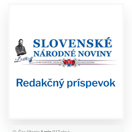
Čas čítania:
1 min
(117 slov)