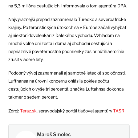
na 5,3 milióna cestujúcich. Informovala o tom agentúra DPA.
Najvýraznejší prepad zaznamenalo Turecko a severoafrické
krajiny. Po teroristických útokoch sa v Európe začali vyhýbať
aj niektorí dovolenkári z Ďalekého východu. Vzhľadom na
mnohé voľné dni zostali doma aj obchodní cestujúci a
nepriaznivé poveternostné podmienky zas prinútili aerolínie
zrušiť viaceré lety.
Podobný vývoj zaznamenali aj samotné letecké spoločnosti.
Lufthansa na úrovni koncernu ohlásila pokles počtu
cestujúcich o vyše tri percentá, značka Luftahnsa dokonca
takmer o sedem percent.
Zdroj:
Teraz.sk
, spravodajský portál tlačovej agentúry
TASR
Maroš Smolec