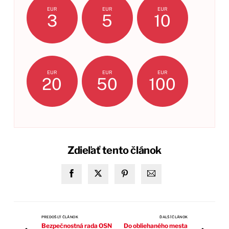
EUR
EUR
EUR
3
5
10
EUR
EUR
EUR
20
50
100
Zdieľať tento článok
PREDOŠLÝ ČLÁNOK
ĎALŠÍ ČLÁNOK
Bezpečnostná rada OSN
Do obliehaného mesta