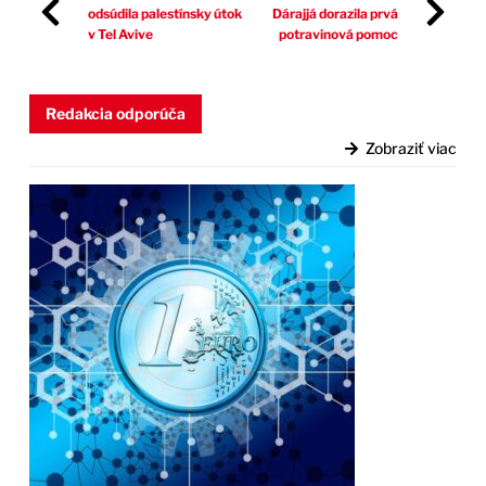
odsúdila palestínsky útok
Dárajjá dorazila prvá
v Tel Avive
potravinová pomoc
Redakcia odporúča
Zobraziť viac