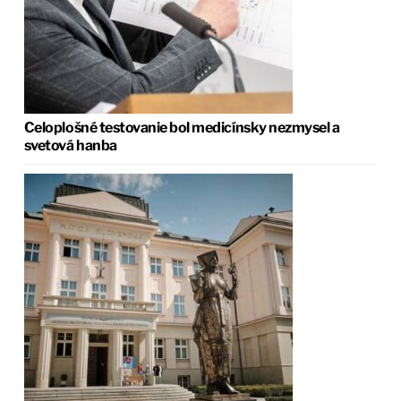
Celoplošné testovanie bol medicínsky nezmysel a
svetová hanba