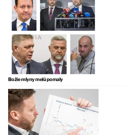
Božie mlyny melú pomaly