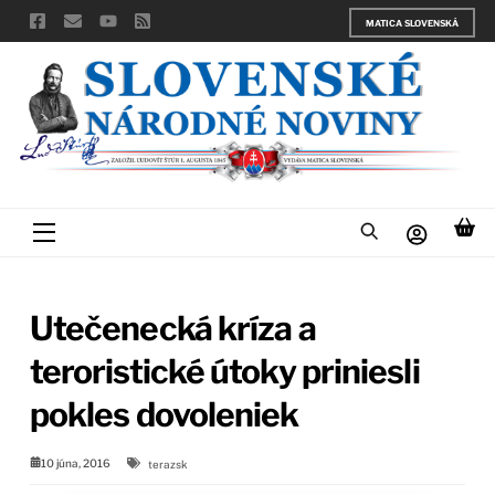
Skip
MATICA SLOVENSKÁ
to
content
Menu
Utečenecká kríza a
teroristické útoky priniesli
pokles dovoleniek
10 júna, 2016
terazsk