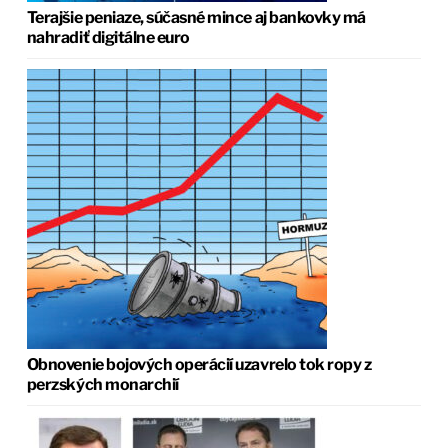
Terajšie peniaze, súčasné mince aj bankovky má
nahradiť digitálne euro
Obnovenie bojových operácií uzavrelo tok ropy z
perzských monarchií