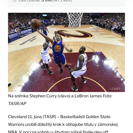
Na snímke Stephen Curry (vľavo) a LeBron James
Foto:
TASR/AP
Cleveland 11. júna (TASR) – Basketbalisti Golden State
Warriors urobili dôležitý krok k obhajobe titulu v zámorskej
NBA. V noci na sobotu v štvrtom súboji finále play off