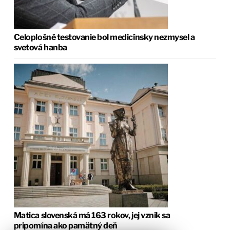
Celoplošné testovanie bol medicínsky nezmysel a
svetová hanba
Matica slovenská má 163 rokov, jej vznik sa
pripomína ako pamätný deň