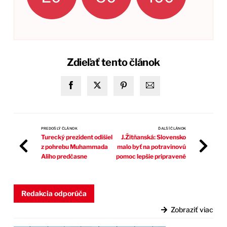
Zdieľať tento článok
PREDOŠLÝ ČLÁNOK
ĎALŠÍ ČLÁNOK
Turecký prezident odišiel
J.Žitňanská: Slovensko
z pohrebu Muhammada
malo byť na potravinovú
Aliho predčasne
pomoc lepšie pripravené
Redakcia odporúča
Zobraziť viac