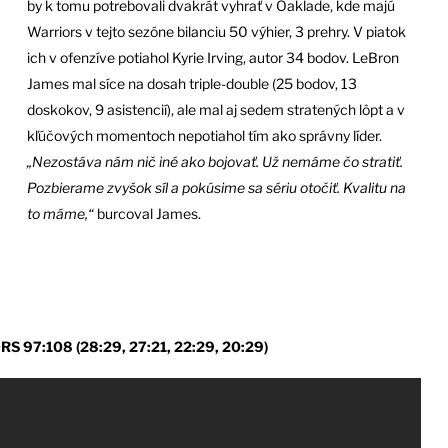
by k tomu potrebovali dvakrát vyhrať v Oaklade, kde majú
Warriors v tejto sezóne bilanciu 50 výhier, 3 prehry. V piatok
ich v ofenzíve potiahol Kyrie Irving, autor 34 bodov. LeBron
James mal síce na dosah triple-double (25 bodov, 13
doskokov, 9 asistencií), ale mal aj sedem stratených lôpt a v
kľúčových momentoch nepotiahol tím ako správny líder.
„Nezostáva nám nič iné ako bojovať. Už nemáme čo stratiť.
Pozbierame zvyšok síl a pokúsime sa sériu otočiť. Kvalitu na
to máme,“
burcoval James.
7:108 (28:29, 27:21, 22:29, 20:29)