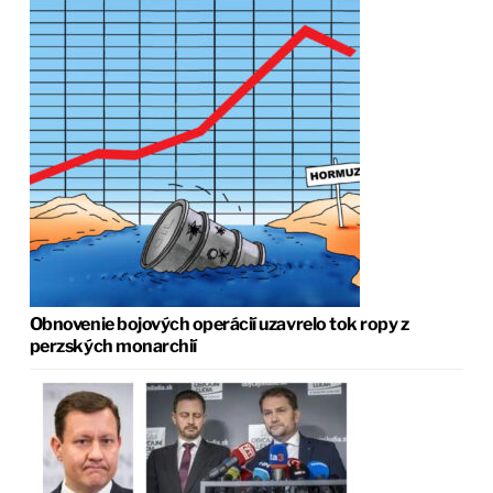
Obnovenie bojových operácií uzavrelo tok ropy z
perzských monarchií