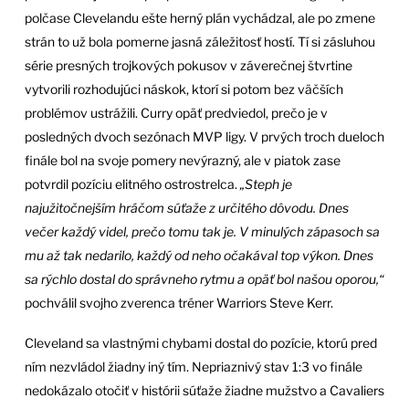
polčase Clevelandu ešte herný plán vychádzal, ale po zmene
strán to už bola pomerne jasná záležitosť hostí. Tí si zásluhou
série presných trojkových pokusov v záverečnej štvrtine
vytvorili rozhodujúci náskok, ktorí si potom bez väčších
problémov ustrážili. Curry opäť predviedol, prečo je v
posledných dvoch sezónach MVP ligy. V prvých troch dueloch
finále bol na svoje pomery nevýrazný, ale v piatok zase
potvrdil pozíciu elitného ostrostrelca.
„Steph je
najužitočnejším hráčom súťaže z určitého dôvodu. Dnes
večer každý videl, prečo tomu tak je. V minulých zápasoch sa
mu až tak nedarilo, každý od neho očakával top výkon. Dnes
sa rýchlo dostal do správneho rytmu a opäť bol našou oporou,“
pochválil svojho zverenca tréner Warriors Steve Kerr.
Cleveland sa vlastnými chybami dostal do pozície, ktorú pred
ním nezvládol žiadny iný tím. Nepriaznivý stav 1:3 vo finále
nedokázalo otočiť v histórii súťaže žiadne mužstvo a Cavaliers