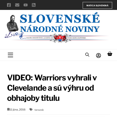
Skip
MATICA SLOVENSKÁ
to
content
Menu
VIDEO: Warriors vyhrali v
Clevelande a sú výhru od
obhajoby titulu
11 júna, 2016
terazsk