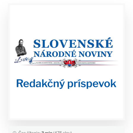
Čas čítania:
3 min
(475 slov)