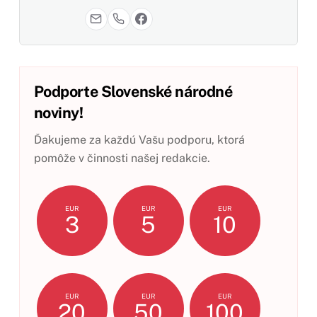
Podporte Slovenské národné
noviny!
Ďakujeme za každú Vašu podporu, ktorá
pomôže v činnosti našej redakcie.
EUR
EUR
EUR
3
5
10
EUR
EUR
EUR
20
50
100