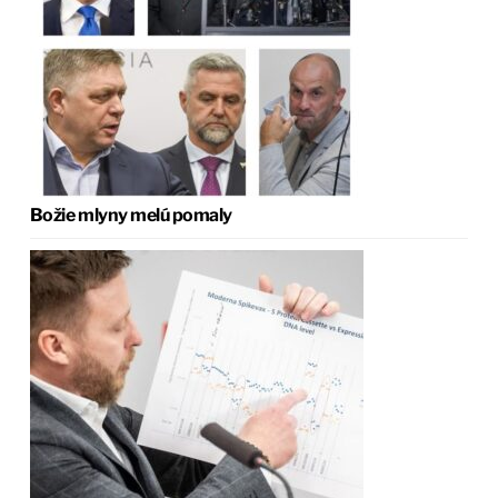
Božie mlyny melú pomaly