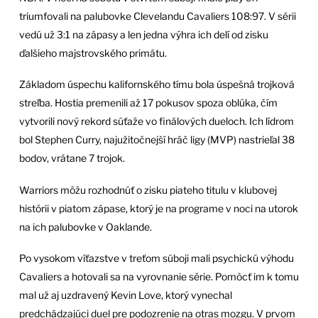
triumfovali na palubovke Clevelandu Cavaliers 108:97. V sérii
vedú už 3:1 na zápasy a len jedna výhra ich delí od zisku
ďalšieho majstrovského primátu.
Základom úspechu kalifornského tímu bola úspešná trojková
streľba. Hostia premenili až 17 pokusov spoza oblúka, čím
vytvorili nový rekord súťaže vo finálových dueloch. Ich lídrom
bol Stephen Curry, najužitočnejší hráč ligy (MVP) nastrieľal 38
bodov, vrátane 7 trojok.
Warriors môžu rozhodnúť o zisku piateho titulu v klubovej
histórii v piatom zápase, ktorý je na programe v noci na utorok
na ich palubovke v Oaklande.
Po vysokom víťazstve v treťom súboji mali psychickú výhodu
Cavaliers a hotovali sa na vyrovnanie série. Pomôcť im k tomu
mal už aj uzdravený Kevin Love, ktorý vynechal
predchádzajúci duel pre podozrenie na otras mozgu. V prvom