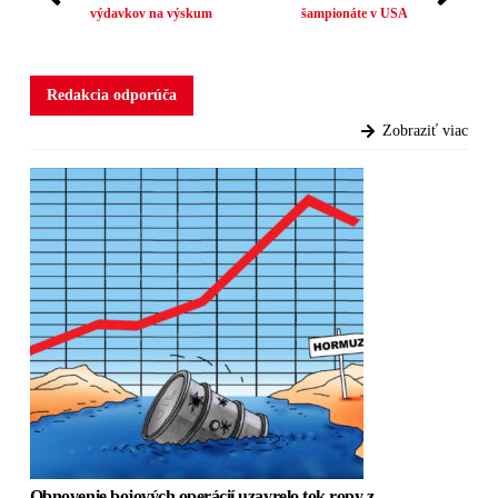
výdavkov na výskum
šampionáte v USA
Redakcia odporúča
Zobraziť viac
Obnovenie bojových operácií uzavrelo tok ropy z