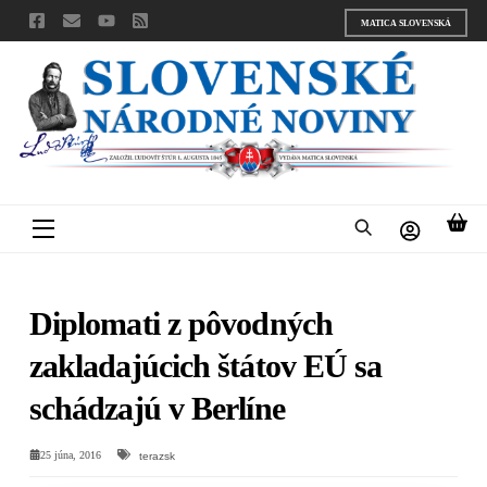
Skip
MATICA SLOVENSKÁ
to
content
Menu
Diplomati z pôvodných
zakladajúcich štátov EÚ sa
schádzajú v Berlíne
25 júna, 2016
terazsk