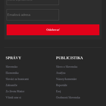
name
Email
Odoberať
SPRÁVY
PUBLICISTIKA
Slovensko
Slovo o Slovensku
Ekonomika
Analýza
Slováci za hranicami
Názory/komentáre
Zahraničie
Reportáže
Zo života Matice
Esej
Všimli sme si
Osobnosti Slovenska