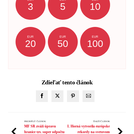
3
5
10
EUR
EUR
EUR
20
50
100
Zdieľať tento článok
PREDOŠLÝ ČLÁNOK
ĎALŠÍ ČLÁNOK
MF SR zváži úpravu
I. Horná vytvorila európske
hranice tzv. super odpočtu
rekordy na svetovom