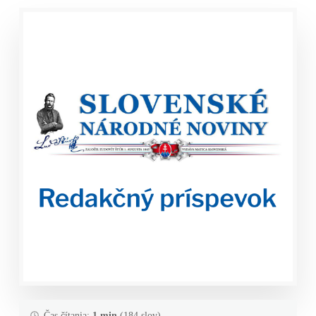
Čas čítania:
1 min
(184 slov)