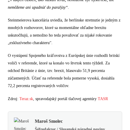
nemôžeme ani upadnúť do paralýzy“.
Steinmeierova kancelária uviedla, že berlínske stretnutie je jedným z
mnohých rozhovorov, ktoré sa momentálne ohľadne brexitu
uskutočňujú, a nemožno ho teda považovať za nijaké rokovanie
„exkluzívneho charakteru“.
O vystúpení Spojeného kráľovstva z Európskej únie rozhodli britskí
voliči v referende, ktoré sa konalo vo štvrtok tento týždeň. Za
odchod Británie z únie, tzv. brexit, hlasovalo 51,9 percenta
zúčastnených. Účasť na referende bola pomerne vysoká, dosiahla
72,2 percenta registrovaných voličov.
Zdroj:
Teraz.sk
, spravodajský portál tlačovej agentúry
TASR
Maroš Smolec
Šéfredaktor / Slovenské národné noviny