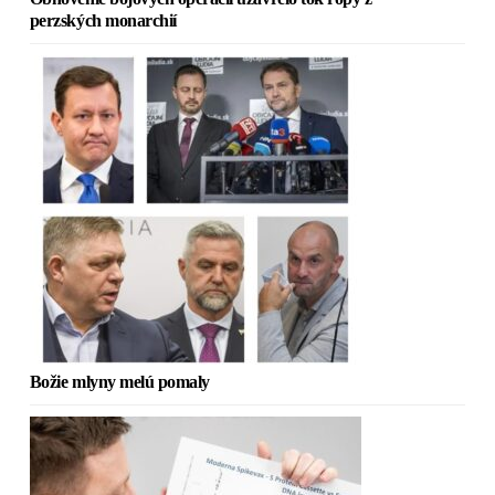
perzských monarchií
Božie mlyny melú pomaly