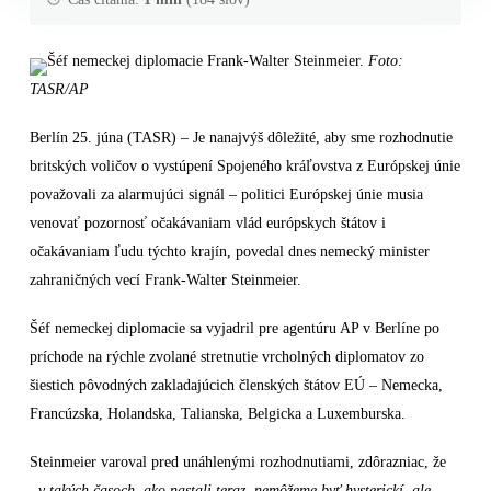
Šéf nemeckej diplomacie Frank-Walter Steinmeier.
Foto:
TASR/AP
Berlín 25. júna (TASR) – Je nanajvýš dôležité, aby sme rozhodnutie
britských voličov o vystúpení Spojeného kráľovstva z Európskej únie
považovali za alarmujúci signál – politici Európskej únie musia
venovať pozornosť očakávaniam vlád európskych štátov i
očakávaniam ľudu týchto krajín, povedal dnes nemecký minister
zahraničných vecí Frank-Walter Steinmeier.
Šéf nemeckej diplomacie sa vyjadril pre agentúru AP v Berlíne po
príchode na rýchle zvolané stretnutie vrcholných diplomatov zo
šiestich pôvodných zakladajúcich členských štátov EÚ – Nemecka,
Francúzska, Holandska, Talianska, Belgicka a Luxemburska.
Steinmeier varoval pred unáhlenými rozhodnutiami, zdôrazniac, že
„v takých časoch, ako nastali teraz, nemôžeme byť hysterickí, ale