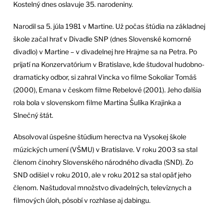
Kostelný dnes oslavuje 35. narodeniny.
Narodil sa 5. júla 1981 v Martine. Už počas štúdia na základnej
škole začal hrať v Divadle SNP (dnes Slovenské komorné
divadlo) v Martine – v divadelnej hre Hrajme sa na Petra. Po
prijatí na Konzervatórium v Bratislave, kde študoval hudobno-
dramaticky odbor, si zahral Vincka vo filme Sokoliar Tomáš
(2000), Emana v českom filme Rebelové (2001). Jeho ďalšia
rola bola v slovenskom filme Martina Šulíka Krajinka a
Slnečný štát.
Absolvoval úspešne štúdium herectva na Vysokej škole
múzických umení (VŠMU) v Bratislave. V roku 2003 sa stal
členom činohry Slovenského národného divadla (SND). Zo
SND odišiel v roku 2010, ale v roku 2012 sa stal opäť jeho
členom. Naštudoval množstvo divadelných, televíznych a
filmových úloh, pôsobí v rozhlase aj dabingu.