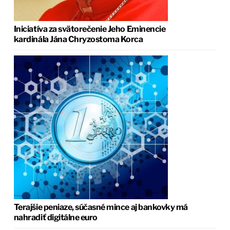
Iniciatíva za svätorečenie Jeho Eminencie
kardinála Jána Chryzostoma Korca
Terajšie peniaze, súčasné mince aj bankovky má
nahradiť digitálne euro