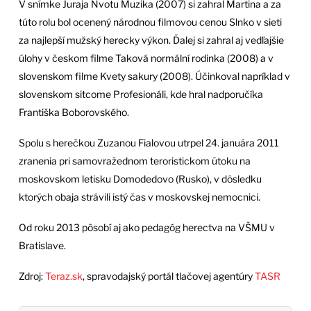
V snímke Juraja Nvotu Muzika (2007) si zahral Martina a za
túto rolu bol ocenený národnou filmovou cenou Slnko v sieti
za najlepší mužský herecky výkon. Ďalej si zahral aj vedľajšie
úlohy v českom filme Taková normální rodinka (2008) a v
slovenskom filme Kvety sakury (2008). Účinkoval napríklad v
slovenskom sitcome Profesionáli, kde hral nadporučíka
Františka Boborovského.
Spolu s herečkou Zuzanou Fialovou utrpel 24. januára 2011
zranenia pri samovražednom teroristickom útoku na
moskovskom letisku Domodedovo (Rusko), v dôsledku
ktorých obaja strávili istý čas v moskovskej nemocnici.
Od roku 2013 pôsobí aj ako pedagóg herectva na VŠMU v
Bratislave.
Zdroj:
Teraz.sk
, spravodajský portál tlačovej agentúry
TASR