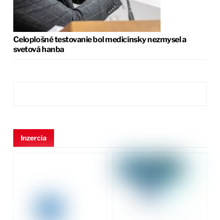
Celoplošné testovanie bol medicínsky nezmysel a
svetová hanba
Inzercia