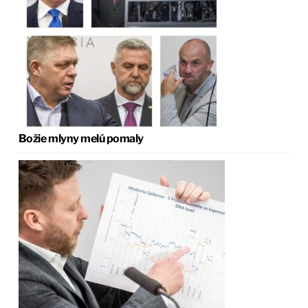
Božie mlyny melú pomaly