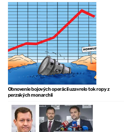
Obnovenie bojových operácií uzavrelo tok ropy z
perzských monarchií