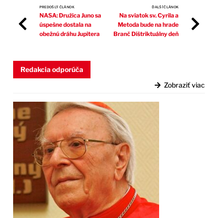
PREDOŠLÝ ČLÁNOK
ĎALŠÍ ČLÁNOK
NASA: Družica Juno sa
Na sviatok sv. Cyrila a
úspešne dostala na
Metoda bude na hrade
obežnú dráhu Jupitera
Branč Dištriktuálny deň
Redakcia odporúča
Zobraziť viac