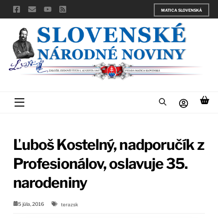
Skip
MATICA SLOVENSKÁ
to
content
Menu
Ľuboš Kostelný, nadporučík z
Profesionálov, oslavuje 35.
narodeniny
5 júla, 2016
terazsk