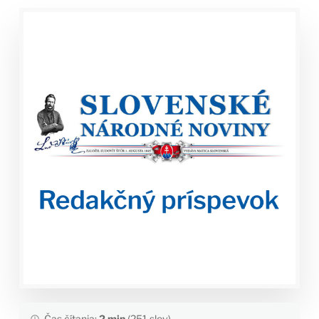
Čas čítania:
2 min
(251 slov)