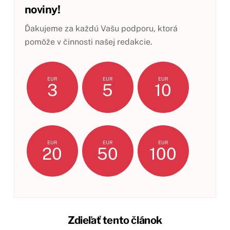
noviny!
Ďakujeme za každú Vašu podporu, ktorá
pomôže v činnosti našej redakcie.
EUR
EUR
EUR
3
5
10
EUR
EUR
EUR
20
50
100
Zdieľať tento článok