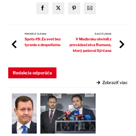
PREDOŠLÝ ČLÁNOK
ĎALŠÍ ČLÁNOK
Spots #9: Za svet bez
V Maďarsku obvinili z
tyranie a despotizmu
prevádzačstva Rumuna,
ktorý pašoval Sýrčana
Redakcia odporúča
Zobraziť viac