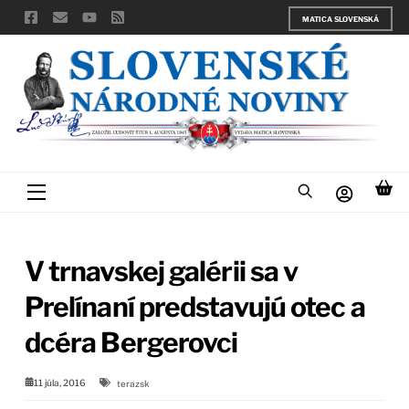
Skip
MATICA SLOVENSKÁ
to
content
Menu
V trnavskej galérii sa v
Prelínaní predstavujú otec a
dcéra Bergerovci
11 júla, 2016
terazsk