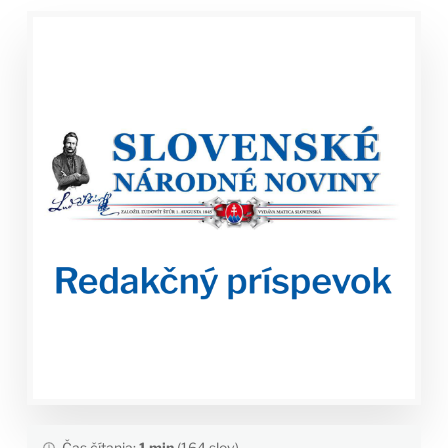
Čas čítania:
1 min
(164 slov)