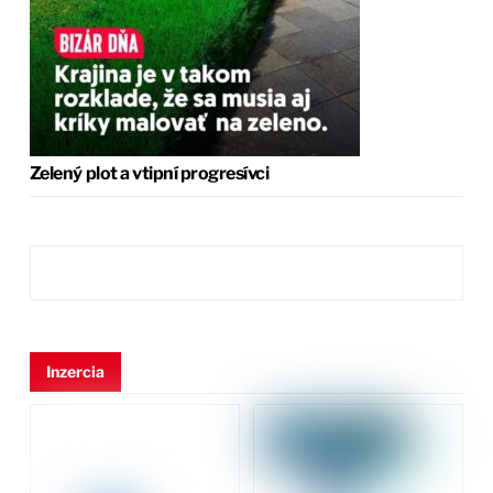
Zelený plot a vtipní progresívci
Inzercia