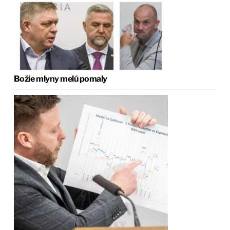
Božie mlyny melú pomaly