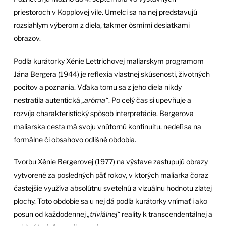
priestoroch v Kopplovej vile. Umelci sa na nej predstavujú
rozsiahlym výberom z diela, takmer ôsmimi desiatkami
obrazov.
Podľa kurátorky Xénie Lettrichovej maliarskym programom
Jána Bergera (1944) je reflexia vlastnej skúsenosti, životných
pocitov a poznania. Vďaka tomu sa z jeho diela nikdy
nestratila autentická
„aróma“
. Po celý čas si upevňuje a
rozvíja charakteristický spôsob interpretácie. Bergerova
maliarska cesta má svoju vnútornú kontinuitu, nedelí sa na
formálne či obsahovo odlišné obdobia.
Tvorbu Xénie Bergerovej (1977) na výstave zastupujú obrazy
vytvorené za posledných päť rokov, v ktorých maliarka čoraz
častejšie využíva absolútnu svetelnú a vizuálnu hodnotu zlatej
plochy. Toto obdobie sa u nej dá podľa kurátorky vnímať i ako
posun od každodennej
„triviálnej“
reality k transcendentálnej a