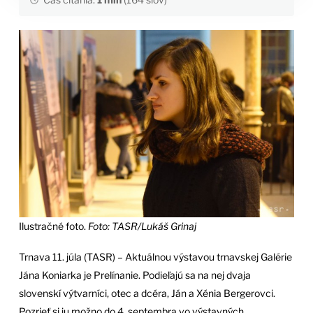
Ilustračné foto.
Foto: TASR/Lukáš Grinaj
Trnava 11. júla (TASR) – Aktuálnou výstavou trnavskej Galérie
Jána Koniarka je Prelínanie. Podieľajú sa na nej dvaja
slovenskí výtvarníci, otec a dcéra, Ján a Xénia Bergerovci.
Pozrieť si ju možno do 4. septembra vo výstavných