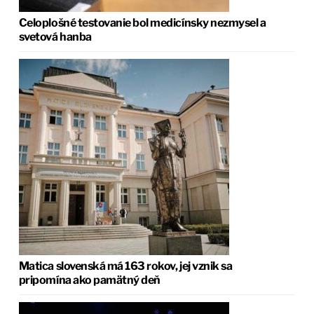
Celoplošné testovanie bol medicínsky nezmysel a
svetová hanba
Matica slovenská má 163 rokov, jej vznik sa
pripomína ako pamätný deň